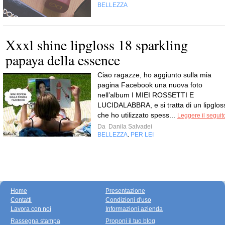
BELLEZZA
Xxxl shine lipgloss 18 sparkling
papaya della essence
Ciao ragazze, ho aggiunto sulla mia
pagina Facebook una nuova foto
nell’album I MIEI ROSSETTI E
LUCIDALABBRA, e si tratta di un lipglos
che ho utilizzato spess...
Leggere il seguit
Da
Danila Salvadei
BELLEZZA
PER LEI
,
Home
Presentazione
Contatti
Condizioni d'uso
Lavora con noi
Informazioni azienda
Rassegna stampa
Proponi il tuo blog