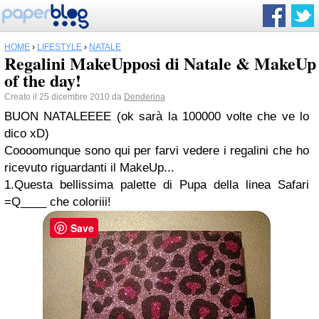
HOME
›
LIFESTYLE
›
NATALE
Regalini MakeUpposi di Natale & MakeUp
of the day!
Creato il 25 dicembre 2010 da
Denderina
BUON NATALEEEE (ok sarà la 100000 volte che ve lo
dico xD)
Coooomunque sono qui per farvi vedere i regalini che ho
ricevuto riguardanti il MakeUp...
1.Questa bellissima palette di Pupa della linea Safari
=Q____ che coloriii!
Save