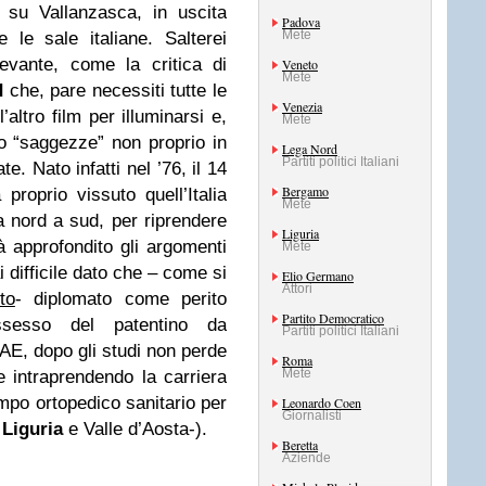
a su Vallanzasca, in uscita
Padova
Mete
le sale italiane. Salterei
levante, come la critica di
Veneto
Mete
d
che, pare necessiti tutte le
Venezia
l’altro film per illuminarsi e,
Mete
o “saggezze” non proprio in
Lega Nord
Partiti politici Italiani
e. Nato infatti nel ’76, il 14
Bergamo
proprio vissuto quell’Italia
Mete
 nord a sud, per riprendere
Liguria
 approfondito gli argomenti
Mete
difficile dato che – come si
Elio Germano
Attori
ito
- diplomato come perito
Partito Democratico
ssesso del patentino da
Partiti politici Italiani
AE, dopo gli studi non perde
Roma
Mete
 intraprendendo la carriera
po ortopedico sanitario per
Leonardo Coen
Giornalisti
,
Liguria
e Valle d’Aosta-).
Beretta
Aziende