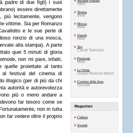
Michele Placido
ià padre di due figli) i suoi
Attori
brano) essere direttamente
Tropea
Mete
e, più lecitamente, vengono
delle vittime. Sia per Romanzo
Mosca
Mete
avallotto e le sue perle di
Napoli
dioso ronzio di una mosca,
Mete
ervate alla stampa). A parte
Sky
Canali Televisivi
ttato quei 5 minuti di gloria
Piemonte
mode, non mi pare, infatti,
Mete
 quelle proiettate al tanto
Le Orme
 al festival del cinema di
Gruppi Musicali Italiani
o illogico (per di più da chi
Corriere della Sera
Giornali
anta autorità e autorevolezza
devono più o meno andare a
i devono far tesoro come se
Magazines
 Fortunatamente, non in tutta
on far vedere oltre il proprio
Cultura
Società