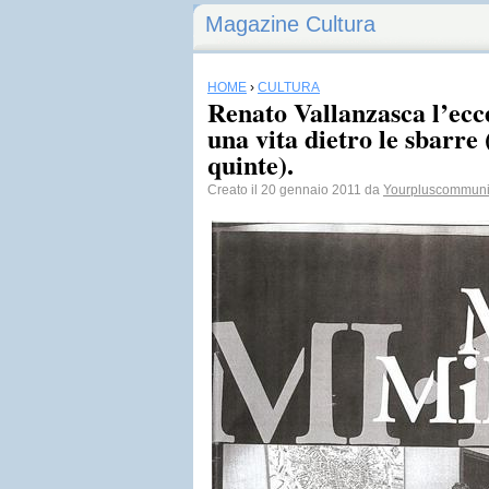
Magazine Cultura
HOME
›
CULTURA
Renato Vallanzasca l’ecce
una vita dietro le sbarre 
quinte).
Creato il 20 gennaio 2011 da
Yourpluscommuni