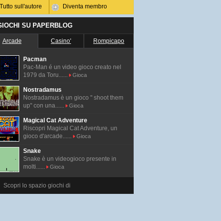
Tutto sull'autore
Diventa membro
 GIOCHI SU PAPERBLOG
Arcade
Casino'
Rompicapo
Pacman
Pac-Man é un video gioco creato nel
1979 da Toru......
Gioca
Nostradamus
Nostradamus è un gioco " shoot them
up" con una......
Gioca
Magical Cat Adventure
Riscopri Magical Cat Adventure, un
gioco d'arcade......
Gioca
Snake
Snake è un videogioco presente in
molti......
Gioca
Scopri lo spazio giochi di