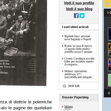
Vedi il suo profilo
Vedi il suo blog
I
I suoi ultimi articoli
Biglietti falsi: arrestati
nove bagarini a Napoli
Roma: in casa di riposo
«l’angelo della morte»
avrebbe ucciso7 anziani
Crema: Casalinga assolda
killer per uccidere marito.
Scomparsa
Milano: operazione
antidroga. 22 i
narcotrafficanti indagati.
Vedi tutti
Dossier Paperblog
a di diottrie le polemiche
Milano
cato le pagine dei quotidiani
Mete