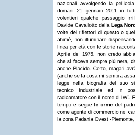
nazionali avvolgendo la pellicol
domani 21 gennaio 2011 in tutte 
volentieri qualche passaggio irri
Davide Cavallotto della
Lega Nor
volte dei riflettori di questo o quel
ahimè, non illuminare dispensand
linea per età con le storie raccontat
Aprile del 1976, non credo abbia 
che si faceva sempre più nera, da
anche Placido. Certo, magari avrà
(anche se la cosa mi sembra assai 
legge nella biografia del suo
s
tecnico industriale ed in po
radioamatore con il nome di IW1 F
tempo e segue
le orme
del padre
come agente di commercio nel cam
la zona Padania Ovest -Piemonte