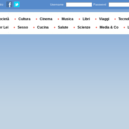
 su
Username
Password
ocietà
Cultura
Cinema
Musica
Libri
Viaggi
Tecnol
er Lei
Sesso
Cucina
Salute
Scienze
Media & Co