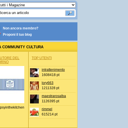
Non ancora membro?
Proponi il tuo blog
A COMMUNITY CULTURA
AUTORE DEL
TOP UTENTI
ORNO
intrattenimento
1608418 pt
lory663
1211328 pt
maestrarosalba
1126395 pt
psyinthekitchen
rimmel
615214 pt