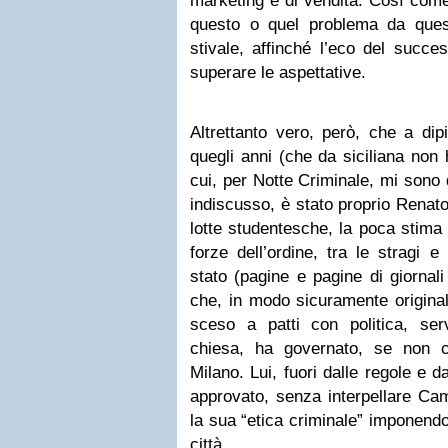
marketing e di vendita. Così come
questo o quel problema da questa
stivale, affinché l’eco del succe
superare le aspettative.
Altrettanto vero, però, che a di
quegli anni (che da siciliana non
cui, per Notte Criminale, mi sono
indiscusso, è stato proprio Renat
lotte studentesche, la poca stima 
forze dell’ordine, tra le stragi e 
stato (pagine e pagine di giornal
che, in modo sicuramente origina
sceso a patti con politica, ser
chiesa, ha governato, se non 
Milano. Lui, fuori dalle regole e
approvato, senza interpellare Cam
la sua “etica criminale” imponendo
città.