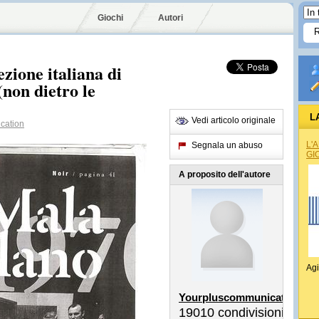
Giochi
Autori
zione italiana di
(non dietro le
L
Vedi articolo originale
cation
L'
Segnala un abuso
GI
A proposito dell'autore
Agi
Yourpluscommunication
19010
condivisioni