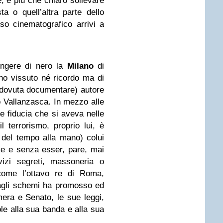
, è più che chiaro sollevare
 o quell’altra parte dello
sso cinematografico arrivi a
pingere di nero la
Milano
di
 ho vissuto né ricordo ma di
 dovuta documentare) autore
o Vallanzasca. In mezzo alle
e fiducia che si aveva nelle
il terrorismo, proprio lui, è
i del tempo alla mano) colui
le e senza esser, pare, mai
vizi segreti, massoneria o
come l’ottavo re di Roma,
 dagli schemi ha promosso ed
era e Senato, le sue leggi,
le alla sua banda e alla sua