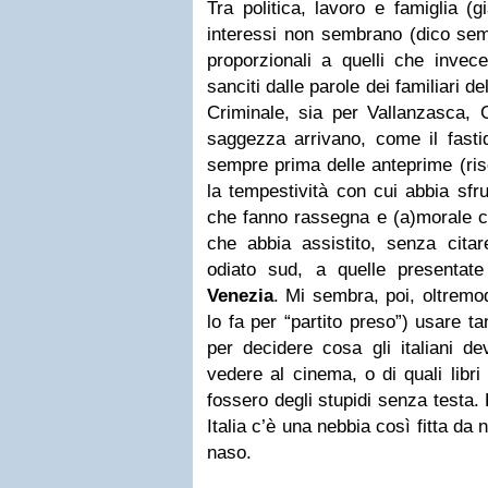
Tra politica, lavoro e famiglia (g
interessi non sembrano (dico sem
proporzionali a quelli che invec
sanciti dalle parole dei familiari 
Criminale, sia per Vallanzasca, C
saggezza arrivano, come il fasti
sempre prima delle anteprime (ris
la tempestività con cui abbia sfru
che fanno rassegna e (a)morale co
che abbia assistito, senza citare
odiato sud, a quelle presentate
Venezia
. Mi sembra, poi, oltremod
lo fa per “partito preso”) usare t
per decidere cosa gli italiani 
vedere al cinema, o di quali libr
fossero degli stupidi senza testa.
Italia c’è una nebbia così fitta da n
naso.