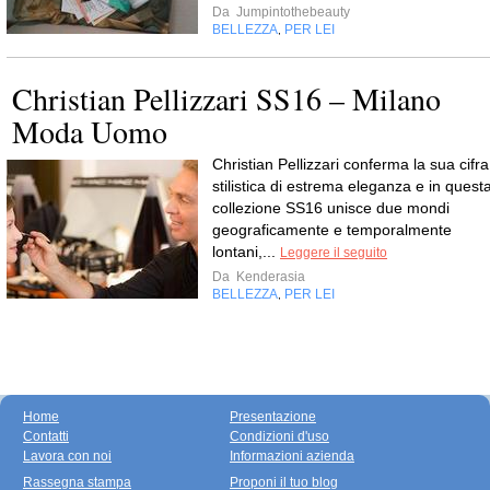
Da
Jumpintothebeauty
BELLEZZA
PER LEI
,
Christian Pellizzari SS16 – Milano
Moda Uomo
Christian Pellizzari conferma la sua cifra
stilistica di estrema eleganza e in quest
collezione SS16 unisce due mondi
geograficamente e temporalmente
lontani,...
Leggere il seguito
Da
Kenderasia
BELLEZZA
PER LEI
,
Home
Presentazione
Contatti
Condizioni d'uso
Lavora con noi
Informazioni azienda
Rassegna stampa
Proponi il tuo blog