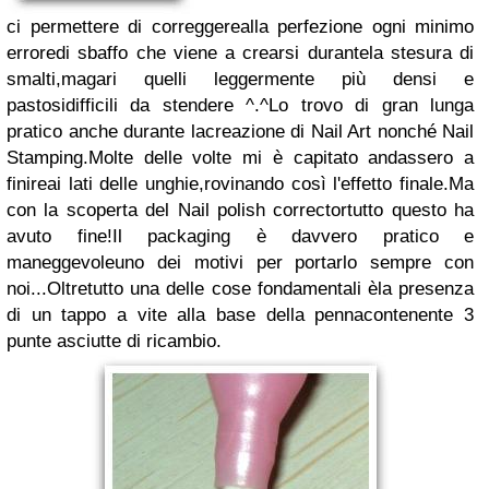
ci permettere di correggere
alla perfezione ogni minimo
errore
di sbaffo che viene a crearsi durante
la stesura di
smalti,magari quelli leggermente più densi e
pastosi
difficili da stendere ^.^
Lo trovo di gran lunga
pratico anche durante la
creazione di Nail Art nonché Nail
Stamping.
Molte delle volte mi è capitato andassero a
finire
ai lati delle unghie,rovinando così l'effetto finale.
Ma
con la scoperta del Nail polish corrector
tutto questo ha
avuto fine!
Il packaging è davvero pratico e
maneggevole
uno dei motivi per portarlo sempre con
noi...
Oltretutto una delle cose fondamentali è
la presenza
di un tappo a vite alla base della penna
contenente 3
punte asciutte di ricambio.