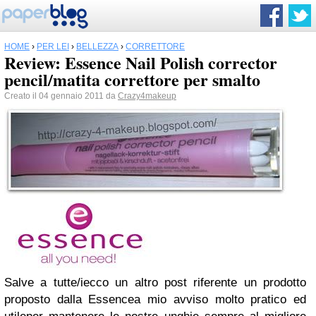
HOME
›
PER LEI
›
BELLEZZA
›
CORRETTORE
Review: Essence Nail Polish corrector
pencil/matita correttore per smalto
Creato il 04 gennaio 2011 da
Crazy4makeup
Salve a tutte/i
ecco un altro post riferente
un prodotto
proposto dalla Essence
a mio avviso molto pratico ed