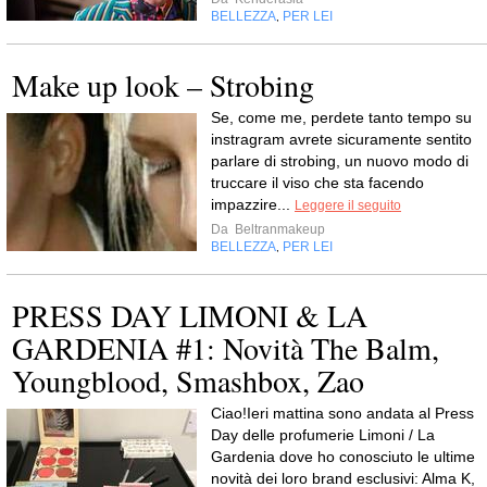
BELLEZZA
PER LEI
,
Make up look – Strobing
Se, come me, perdete tanto tempo su
instragram avrete sicuramente sentito
parlare di strobing, un nuovo modo di
truccare il viso che sta facendo
impazzire...
Leggere il seguito
Da
Beltranmakeup
BELLEZZA
PER LEI
,
PRESS DAY LIMONI & LA
GARDENIA #1: Novità The Balm,
Youngblood, Smashbox, Zao
Ciao!Ieri mattina sono andata al Press
Day delle profumerie Limoni / La
Gardenia dove ho conosciuto le ultime
novità dei loro brand esclusivi: Alma K,