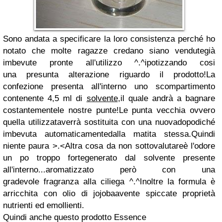
Sono andata a specificare la loro consistenza perché
ho
notato che molte ragazze credano siano vendute
già
imbevute pronte all'utilizzo ^.^
ipotizzando cosi
una
presunta alterazione riguardo il prodotto!
La
confezione presenta all'interno uno
scompartimento
contenente 4,5 ml di
solvente
,
il quale andrà a bagnare
costantemente
le nostre punte!
Le punta vecchia ovvero
quella utilizzata
verrà sostituita con una nuova
dopodiché
imbevuta automaticamente
dalla matita stessa.
Quindi
niente paura >.<
Altra cosa da non sottovalutare
è l'odore
un po troppo forte
generato dal solvente presente
all'interno...
aromatizzato però con una
gradevole
fragranza alla ciliega ^.^
Inoltre la formula è
arricchita con olio di jojoba
avente spiccate proprietà
nutrienti ed emollienti.
Quindi anche questo prodotto Essence