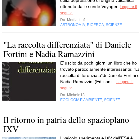
della depressione di origine vulcanica
ottenuta dalle sonde Voyager.
Leggere il
seguito
Da
Media Inaf
ASTRONOMIA
RICERCA
SCIENZE
,
,
"La raccolta differenziata" di Daniele
Fortini e Nadia Ramazzini
E’ uscito da pochi giorni un libro che ho
trovato particolarmente interessante: “L
raccolta differenziata”di Daniele Fortini 
Nadia Ramazzini (Edizioni...
Leggere il
seguito
Da
Michele13
ECOLOGIA E AMBIENTE
SCIENZE
,
Il ritorno in patria dello spazioplano
IXV
Il veicolo sperimentale IXV dell'ESA è