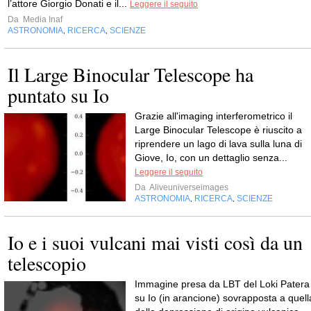
l’attore Giorgio Donati e il...
Leggere il seguito
Da
Media Inaf
ASTRONOMIA
RICERCA
SCIENZE
,
,
Il Large Binocular Telescope ha
puntato su Io
Grazie all'imaging interferometrico il
Large Binocular Telescope è riuscito a
riprendere un lago di lava sulla luna di
Giove, Io, con un dettaglio senza...
Leggere il seguito
Da
Aliveuniverseimages
ASTRONOMIA
RICERCA
SCIENZE
,
,
Io e i suoi vulcani mai visti così da un
telescopio
Immagine presa da LBT del Loki Patera
su Io (in arancione) sovrapposta a quell