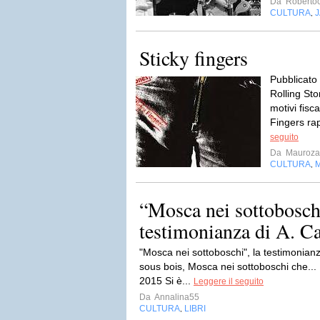
Da
Roberto
CULTURA
J
,
Sticky fingers
Pubblicato 
Rolling Sto
motivi fisc
Fingers ra
seguito
Da
Maurozam
CULTURA
,
“Mosca nei sottoboschi
testimonianza di A. C
"Mosca nei sottoboschi", la testimonia
sous bois, Mosca nei sottoboschi che... P
2015 Si è...
Leggere il seguito
Da
Annalina55
CULTURA
LIBRI
,