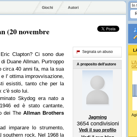
Giochi
Autori
n (20 novembre
L
Segnala un abuso
 Eric Clapton? Ci sono due
ra di Duane Allman. Purtroppo
L'
A proposito dell'autore
GI
 circa 40 anni fa, ma la sua
e e l' ottima improvvisazione,
ti esistiti, tanto che per la
c'è solo lui.
minato Skydog era nato a
1946 ed è stato cantante,
ro dei The
Allman Brothers
Agi
Jagming
3654
condivisioni
 ad imparare lo strumento,
Vedi il suo profilo
al southern rock. Nel 1968 la