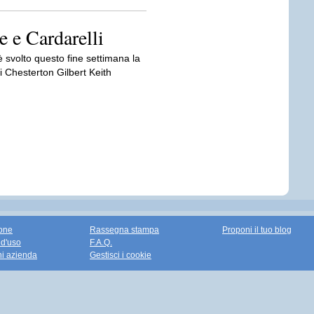
e e Cardarelli
 è svolto questo fine settimana la
i Chesterton Gilbert Keith
one
Rassegna stampa
Proponi il tuo blog
 d'uso
F.A.Q.
ni azienda
Gestisci i cookie