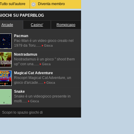
Tutto sull'autore
Diventa membro
 GIOCHI SU PAPERBLOG
Arcade
Casino'
Rompicapo
Pacman
Pac-Man é un video gioco creato nel
1979 da Toru......
Gioca
Nostradamus
Nostradamus è un gioco " shoot them
up" con una......
Gioca
Magical Cat Adventure
Riscopri Magical Cat Adventure, un
gioco d'arcade......
Gioca
Snake
Snake è un videogioco presente in
molti......
Gioca
Scopri lo spazio giochi di