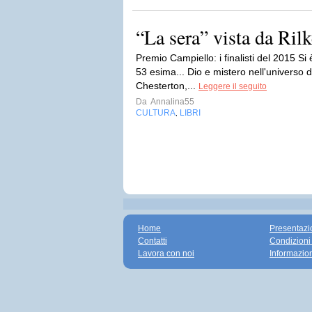
“La sera” vista da Rilk
Premio Campiello: i finalisti del 2015 Si
53 esima... Dio e mistero nell'universo d
Chesterton,...
Leggere il seguito
Da
Annalina55
CULTURA
LIBRI
,
Home
Presentazi
Contatti
Condizioni
Lavora con noi
Informazio