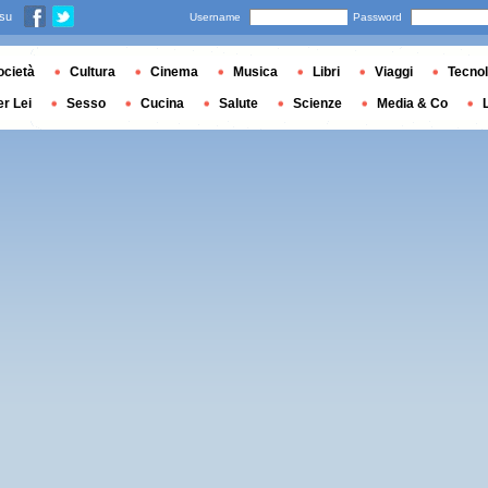
 su
Username
Password
ocietà
Cultura
Cinema
Musica
Libri
Viaggi
Tecnol
er Lei
Sesso
Cucina
Salute
Scienze
Media & Co