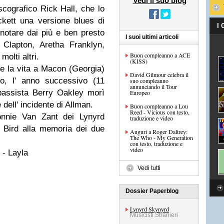
Vedi il suo blog
scografico Rick Hall, che lo
ckett una versione blues di
I
 notare dai più e ben presto
I suoi ultimi articoli
Clapton, Aretha Franklyn,
Buon compleanno a ACE
olti altri.
(KISS)
se la vita a Macon (Georgia)
David Gilmour celebra il
o, l' anno successivo (11
suo compleanno
annunciando il Tour
bassista Berry Oakley morì
Europeo
dell' incidente di Allman.
Buon compleanno a Lou
Reed - Vicious con testo,
onnie Van Zant dei Lynyrd
traduzione e video
 Bird alla memoria dei due
Auguri a Roger Daltrey:
The Who - My Generation
con testo, traduzione e
video
 - Layla
Vedi tutti
Dossier Paperblog
Lynyrd Skynyrd
Musicisti Stranieri