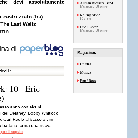
che devi assolutamente
Allman Brothers Band
Musicisti Stranieri
Rolling Stone
r castrezzato (bs)
Riviste
 The Last Waltz
Eric Clapton
Musicisti Stranieri
rtin
ina di
Magazines
Cultura
icoli :
Musica
Pop / Rock
k: 10 - Eric
e)
tesso anno con alcuni
 dei Delaney: Bobby Whitlock
re, Carl Radle al basso e Jim
a batteria forma una nuova
ere il seguito