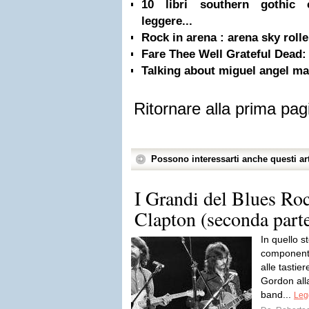
10 libri southern gothic 
leggere...
Rock in arena : arena sky rolle
Fare Thee Well Grateful Dead:
Talking about miguel angel ma
Ritornare alla prima pag
Possono interessarti anche questi art
I Grandi del Blues Roc
Clapton (seconda part
In quello s
componenti
alle tastie
Gordon all
band...
Legg