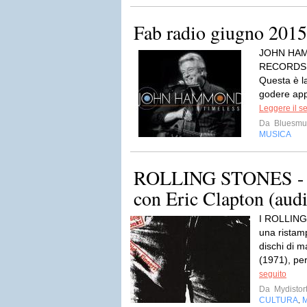
Fab radio giugno 2015
JOHN HA
RECORDS, 2
Questa è la
godere app
Leggere il s
Da
Bluesmu
MUSICA
ROLLING STONES - 
con Eric Clapton (aud
I ROLLING
una ristamp
dischi di m
(1971), per
seguito
Da
Mydistor
CULTURA
,