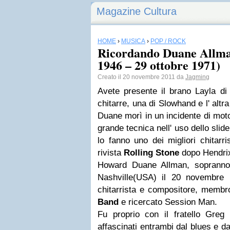
Magazine Cultura
HOME
›
MUSICA
›
POP / ROCK
Ricordando Duane Allma
1946 – 29 ottobre 1971)
Creato il 20 novembre 2011 da
Jagming
Avete presente il brano Layla di
chitarre, una di Slowhand e l' alt
Duane morì in un incidente di moto
grande tecnica nell' uso dello slid
lo fanno uno dei migliori chitarris
rivista
Rolling Stone
dopo Hendrix 
Howard Duane Allman, sopranno
Nashville(USA) il 20 novembre 
chitarrista e compositore, memb
Band
e ricercato Session Man.
Fu proprio con il fratello Greg
affascinati entrambi dal blues e d