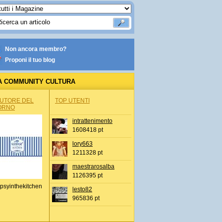
Non ancora membro?
Proponi il tuo blog
A COMMUNITY CULTURA
AUTORE DEL
TOP UTENTI
ORNO
intrattenimento
1608418 pt
lory663
1211328 pt
maestrarosalba
1126395 pt
psyinthekitchen
lesto82
965836 pt