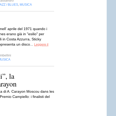
cassandro
AZZ / BLUES
MUSICA
,
nell' aprile del 1971 quando i
nes erano già in "esilio" per
ali in Costa Azzurra, Sticky
ppresenta un disco...
Leggere il
bellini
MUSICA
”, la
arayon
nza di A. Carayon Moscou dans les
remio Campiello: i finalisti del