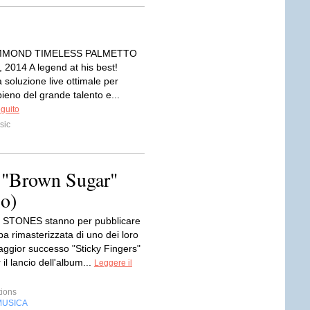
MMOND TIMELESS PALMETTO
014 A legend at his best!
 soluzione live ottimale per
ieno del grande talento e...
eguito
sic
"Brown Sugar"
io)
 STONES stanno per pubblicare
a rimasterizzata di uno dei loro
aggior successo "Sticky Fingers"
 il lancio dell'album...
Leggere il
tions
MUSICA