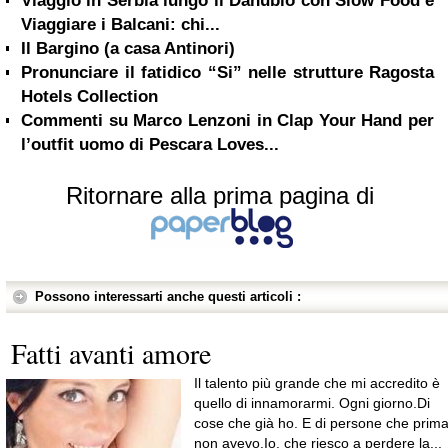
Viaggio in Serbia lungo il Danubio con Slow Food e
Viaggiare i Balcani: chi...
Il Bargino (a casa Antinori)
Pronunciare il fatidico “Si” nelle strutture Ragosta
Hotels Collection
Commenti su Marco Lenzoni in Clap Your Hand per
l’outfit uomo di Pescara Loves...
Ritornare alla prima pagina di
Possono interessarti anche questi articoli :
Fatti avanti amore
Il talento più grande che mi accredito è
quello di innamorarmi. Ogni giorno.Di
cose che già ho. E di persone che prim
non avevo.Io, che riesco a perdere la...