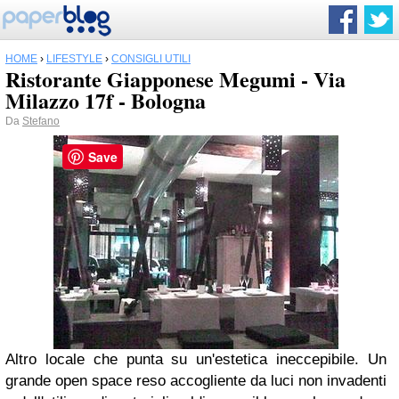
HOME
›
LIFESTYLE
›
CONSIGLI UTILI
Ristorante Giapponese Megumi - Via
Milazzo 17f - Bologna
Da
Stefano
Save
Altro locale che punta su un'estetica ineccepibile. Un
grande open space reso accogliente da luci non invadenti