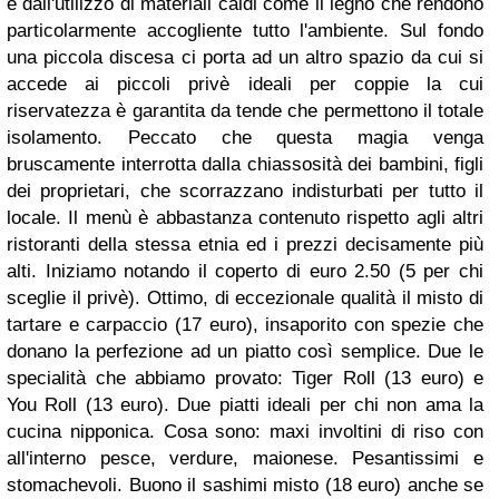
e dall'utilizzo di materiali caldi come il legno che rendono
particolarmente accogliente tutto l'ambiente. Sul fondo
una piccola discesa ci porta ad un altro spazio da cui si
accede ai piccoli privè ideali per coppie la cui
riservatezza è garantita da tende che permettono il totale
isolamento. Peccato che questa magia venga
bruscamente interrotta dalla chiassosità dei bambini, figli
dei proprietari, che scorrazzano indisturbati per tutto il
locale. Il menù è abbastanza contenuto rispetto agli altri
ristoranti della stessa etnia ed i prezzi decisamente più
alti. Iniziamo notando il coperto di euro 2.50 (5 per chi
sceglie il privè). Ottimo, di eccezionale qualità il misto di
tartare e carpaccio (17 euro), insaporito con spezie che
donano la perfezione ad un piatto così semplice. Due le
specialità che abbiamo provato: Tiger Roll (13 euro) e
You Roll (13 euro). Due piatti ideali per chi non ama la
cucina nipponica. Cosa sono: maxi involtini di riso con
all'interno pesce, verdure, maionese. Pesantissimi e
stomachevoli. Buono il sashimi misto (18 euro) anche se