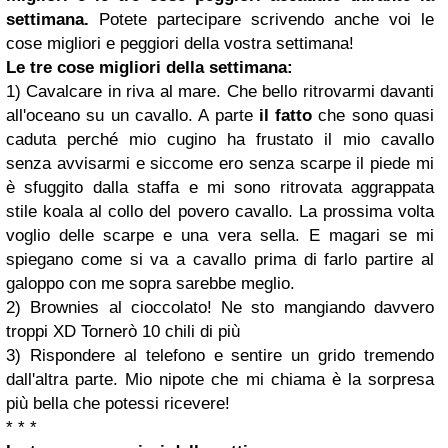
settimana.
Potete partecipare scrivendo anche voi le
cose migliori e peggiori della vostra settimana!
Le tre cose migliori della settimana:
1) Cavalcare in riva al mare. Che bello ritrovarmi davanti
all'oceano su un cavallo. A parte
il fatto
che sono quasi
caduta perché mio cugino ha frustato il mio cavallo
senza avvisarmi e siccome ero senza scarpe il piede mi
è sfuggito dalla staffa e mi sono ritrovata aggrappata
stile koala al collo del povero cavallo. La prossima volta
voglio delle scarpe e una vera sella. E magari se mi
spiegano come si va a cavallo prima di farlo partire al
galoppo con me sopra sarebbe meglio.
2) Brownies al cioccolato! Ne sto mangiando davvero
troppi XD Tornerò 10 chili di più
3) Rispondere al telefono e sentire un grido tremendo
dall'altra parte. Mio nipote che mi chiama è la sorpresa
più bella che potessi ricevere!
* * *