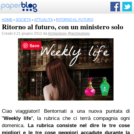
HOME
›
SOCIETÀ
›
ATTUALITÀ
›
RITORNO AL FUTURO
Ritorno al futuro, con un ministero solo
Creato il 21 giugno 2012 da
Archeologo
@archeologo
Save
Ciao viaggiatori! Bentornati a una nuova puntata di
"
Weekly life
", la rubrica che ci terrà compagnia ogni
domenica.
La rubrica consiste nel dire le tre cose
migliori e le tre cose peggiori accadute durante la