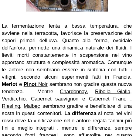
La fermentazione lenta a bassa temperatura, che
avviene nella terracotta, favorisce la preservazione dei
sapori primari dell’uva. Quanto alla forma, ovoidale
dell’anfora, permette una dinamica naturale dei fluidi. I
lieviti morti constantemente in sospensione nel vino
apportano struttura e complessità aromatica. Comunque
le anfore non sembrano essere in sintonia con tutti i
vitigni, secondo alcuni esperimenti fatti in Francia.
Merlot
e
Pinot
Noir
sembrano non gradire questa nuova
tendenza. Mentre
Chardonnay
,
Ribolla Gialla
,
Verdicchio
,
Cabernet sauvignon
e
Cabernet Franc
,
Riesling
,
Malbec
sembrano gradire e beneficiare di una
sosta in questi contenitori.
La differenza
si nota nei vini
rossi dove la vinificazione nelle anfore regala tannini più
fini e meglio integrati , mentre le differenze, sempre
secondo fonti francesi, sono affievolite per quanto