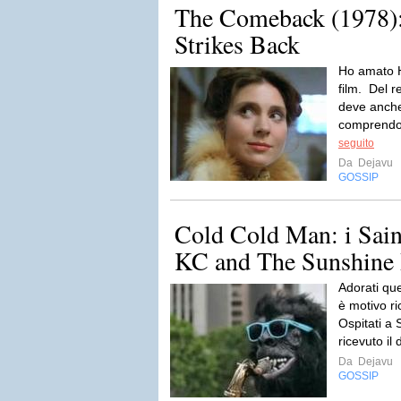
The Comeback (1978):
Strikes Back
Ho amato H
film. Del r
deve anche
comprendo, 
seguito
Da
Dejavu
GOSSIP
Cold Cold Man: i Sain
KC and The Sunshine
Adorati qu
è motivo ri
Ospitati a
ricevuto il 
Da
Dejavu
GOSSIP