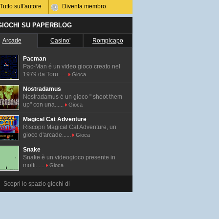
Tutto sull'autore
Diventa membro
 GIOCHI SU PAPERBLOG
Arcade
Casino'
Rompicapo
Pacman
Pac-Man é un video gioco creato nel
1979 da Toru......
Gioca
Nostradamus
Nostradamus è un gioco " shoot them
up" con una......
Gioca
Magical Cat Adventure
Riscopri Magical Cat Adventure, un
gioco d'arcade......
Gioca
Snake
Snake è un videogioco presente in
molti......
Gioca
Scopri lo spazio giochi di