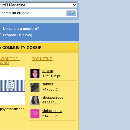
Non ancora membro?
Proponi il tuo blog
A COMMUNITY GOSSIP
AUTORE DEL
TOP UTENTI
ORNO
dejavu
1269116 pt
sankez
747808 pt
shopper2000
674552 pt
psyinthekitchen
violacentrica
614238 pt