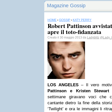
Magazine Gossip
HOME
›
GOSSIP
›
KATY PERRY
Robert Pattinson avvistat
apre il toto-fidanzata
Creato il 30 maggio 2013 da
Ladyblitz
@Lady_b
LOS ANGELES
– Il vero motiv
Pattinson
e Kristen Stewart
settimane giravano voci che c
cantante dietro la fine della stori
‘Twilight’ e ora le immagini li ri