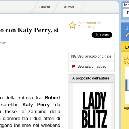
Giochi
Autori
Selezionati da
o con Katy Perry, si
Paperblog
litz
L
Vedi articolo originale
L'
GI
Segnala un abuso
A proposito dell'autore
o della rottura tra
Robert
sarebbe
Katy Perry
: da
Agi
i fosse lo zampino della
a d’amore tra i due attori di
traggono insieme nel weekend