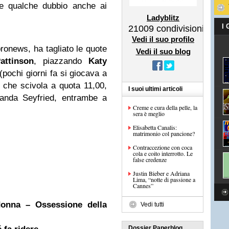
re qualche dubbio anche ai
Ladyblitz
I
21009
condivisioni
Vedi il suo profilo
ronews, ha tagliato le quote
Vedi il suo blog
attinson
, piazzando
Katy
(pochi giorni fa si giocava a
 che scivola a quota 11,00,
I suoi ultimi articoli
anda Seyfried, entrambe a
Creme e cura della pelle, la
sera è meglio
Elisabetta Canalis:
matrimonio col pancione?
Contraccezione con coca
cola e coito interrotto. Le
false credenze
Justin Bieber e Adriana
Lima, “notte di passione a
Cannes”
donna – Ossessione della
Vedi tutti
Dossier Paperblog