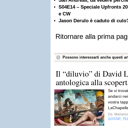
San Andreas, da vedere perché
S04E14 – Speciale Upfronts 20
e CW
Jason Derulo è caduto di culo
Ritornare alla prima pag
Possono interessarti anche questi art
Il “diluvio” di David 
antologica alla scoperta
Se vi trova
andarci nei
vostra tap
LaChapelle,
Da
Mariano
GOSSIP
TE
,