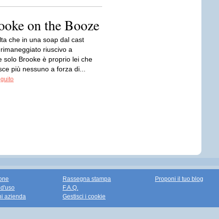
rooke on the Booze
lta che in una soap dal cast
 rimaneggiato riuscivo a
 solo Brooke è proprio lei che
ce più nessuno a forza di...
eguito
one
Rassegna stampa
Proponi il tuo blog
 d'uso
F.A.Q.
ni azienda
Gestisci i cookie