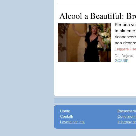
Alcool a Beautiful: B
Per una vo
totalmente
riconoscere
non riconos
Leggere il s
Da
Dejavu
GOSSIP
Home
Presentazi
Contatti
Condizioni
Lavora con noi
Informazio