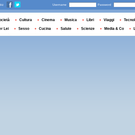
 su
Username
Password
ocietà
Cultura
Cinema
Musica
Libri
Viaggi
Tecnol
er Lei
Sesso
Cucina
Salute
Scienze
Media & Co