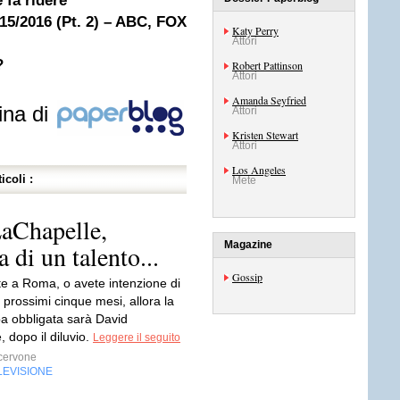
 fa ridere
15/2016 (Pt. 2) – ABC, FOX
Katy Perry
Attori
?
Robert Pattinson
Attori
Amanda Seyfried
ina di
Attori
Kristen Stewart
Attori
Los Angeles
icoli :
Mete
LaChapelle,
Magazine
 di un talento...
Gossip
te a Roma, o avete intenzione di
 prossimi cinque mesi, allora la
pa obbligata sarà David
 dopo il diluvio.
Leggere il seguito
cervone
LEVISIONE