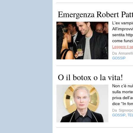
Emergenza Robert Pat
L'ex vampir
All'improvv
sentita ht
come funzio
Leggere il s
Da
Annarell
GOSSIP
O il botox o la vita!
Non c’è nul
sulla morte
priva dell’
dice “In fo
Da
Signorp
GOSSIP
TE
,