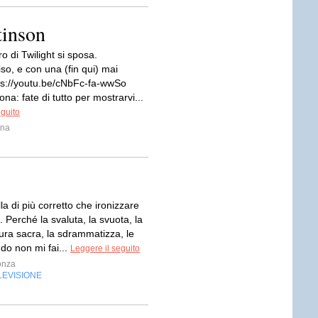
tinson
o di Twilight si sposa.
iso, e con una (fin qui) mai
tps://youtu.be/cNbFc-fa-wwSo
na: fate di tutto per mostrarvi...
eguito
ina
la di più corretto che ironizzare
. Perché la svaluta, la svuota, la
aura sacra, la sdrammatizza, le
ndo non mi fai...
Leggere il seguito
onza
LEVISIONE