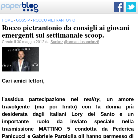
HOME
›
GOSSIP
›
ROCCO PIETRANTONIO
Rocco pietrantonio da consigli ai giovani
emergenti sul settimanale scoop.
Creato il 30 maggio 2012 da
Sankez
@armandosanchez8
Cari amici lettori,
l'assidua partecipazione nei
reality
, un amore
travolgente (ma poi finito) con la donna più
desiderata dagli italiani
Lory del Santo
e un
importante ruolo da inviato speciale nella
trasmissione MATTINO 5 condotta da
Federica
Panicucci
e Gabriele Parpiglia gli hanno permesso di