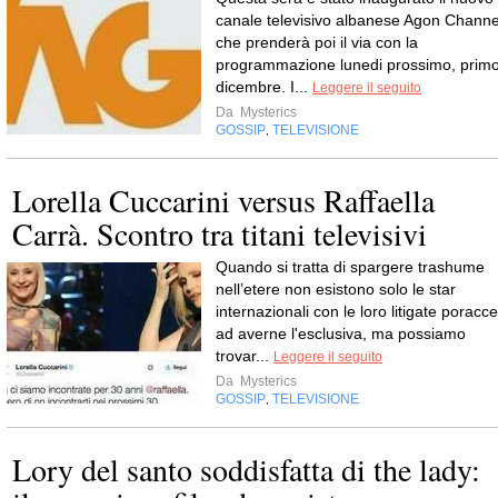
canale televisivo albanese Agon Channe
che prenderà poi il via con la
programmazione lunedi prossimo, prim
dicembre. I...
Leggere il seguito
Da
Mysterics
GOSSIP
TELEVISIONE
,
Lorella Cuccarini versus Raffaella
Carrà. Scontro tra titani televisivi
Quando si tratta di spargere trashume
nell’etere non esistono solo le star
internazionali con le loro litigate poracce
ad averne l'esclusiva, ma possiamo
trovar...
Leggere il seguito
Da
Mysterics
GOSSIP
TELEVISIONE
,
Lory del santo soddisfatta di the lady: