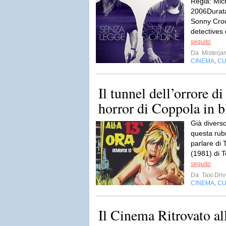
Regia: Mi
2006Durata
Sonny Croc
detectives 
seguito
Da
Misterja
CINEMA
CU
,
Il tunnel dell’orrore d
horror di Coppola in b
Già diverso
questa rub
parlare di 
(1981) di 
seguito
Da
Taxi Driv
CINEMA
CU
,
Il Cinema Ritrovato al