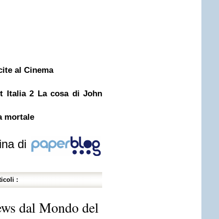
cite al Cinema
t Italia 2 La cosa di John
a mortale
ina di
icoli :
ews dal Mondo del