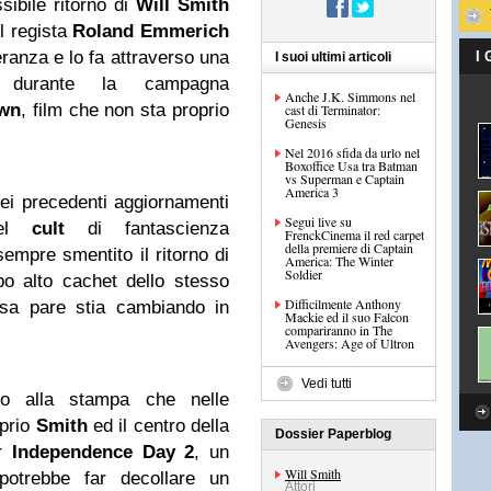
ibile ritorno di
Will Smith
il regista
Roland Emmerich
peranza e lo fa attraverso una
I
I suoi ultimi articoli
ta durante la campagna
Anche J.K. Simmons nel
own
, film che non sta proprio
cast di Terminator:
Genesis
Nel 2016 sfida da urlo nel
Boxoffice Usa tra Batman
vs Superman e Captain
America 3
ei precedenti aggiornamenti
Segui live su
del
cult
di fantascienza
FrenckCinema il red carpet
della premiere di Captain
 sempre smentito il ritorno di
America: The Winter
Soldier
o alto cachet dello stesso
Difficilmente Anthony
osa pare stia cambiando in
Mackie ed il suo Falcon
compariranno in The
Avengers: Age of Ultron
Vedi tutti
ato alla stampa che nelle
oprio
Smith
ed il centro della
Dossier Paperblog
er
Independence Day 2
, un
Will Smith
potrebbe far decollare un
Attori