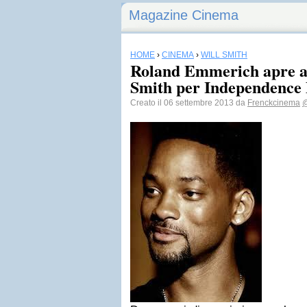
Magazine Cinema
HOME
›
CINEMA
›
WILL SMITH
Roland Emmerich apre al
Smith per Independence 
Creato il 06 settembre 2013 da
Frenckcinema