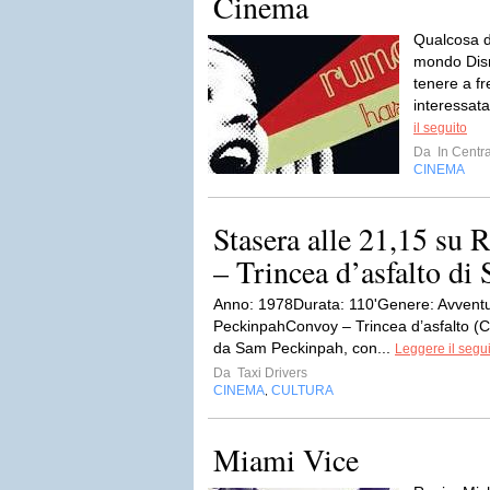
Cinema
Qualcosa di
mondo Disn
tenere a fr
interessata
il seguito
Da
In Centra
CINEMA
Stasera alle 21,15 su
– Trincea d’asfalto d
Anno: 1978Durata: 110'Genere: Avvent
PeckinpahConvoy – Trincea d’asfalto (Co
da Sam Peckinpah, con...
Leggere il segu
Da
Taxi Drivers
CINEMA
CULTURA
,
Miami Vice