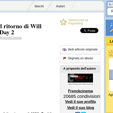
Giochi
Autori
Selezionati da
 ritorno di Will
Paperblog
Day 2
@FrenckCinema
L
Vedi articolo originale
L'
GI
Segnala un abuso
A proposito dell'autore
Frenckcinema
Agi
20685
condivisioni
Vedi il suo profilo
Vedi il suo blog