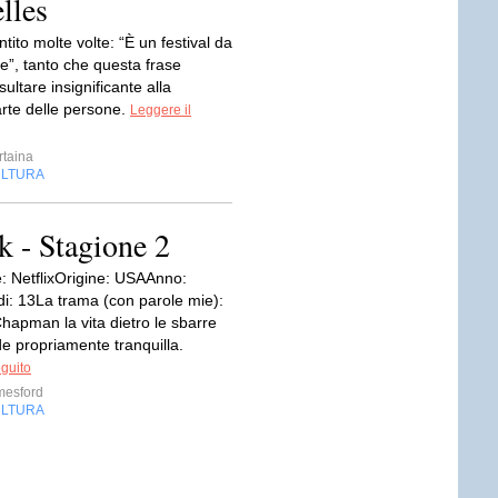
lles
ntito molte volte: “È un festival da
e”, tanto che questa frase
sultare insignificante alla
rte delle persone.
Leggere il
rtaina
LTURA
k - Stagione 2
: NetflixOrigine: USAAnno:
i: 13La trama (con parole mie):
hapman la vita dietro le sbarre
e propriamente tranquilla.
eguito
mesford
LTURA