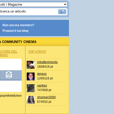
Non ancora membro?
Proponi il tuo blog
A COMMUNITY CINEMA
AUTORE DEL
TOP UTENTI
ORNO
intrattenimento
1608418 pt
dejavu
1269116 pt
sankez
747808 pt
psyinthekitchen
shopper2000
674552 pt