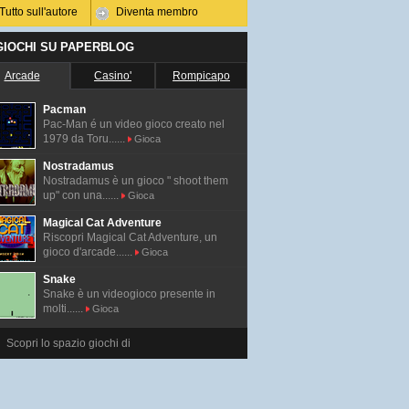
Tutto sull'autore
Diventa membro
 GIOCHI SU PAPERBLOG
Arcade
Casino'
Rompicapo
Pacman
Pac-Man é un video gioco creato nel
1979 da Toru......
Gioca
Nostradamus
Nostradamus è un gioco " shoot them
up" con una......
Gioca
Magical Cat Adventure
Riscopri Magical Cat Adventure, un
gioco d'arcade......
Gioca
Snake
Snake è un videogioco presente in
molti......
Gioca
Scopri lo spazio giochi di