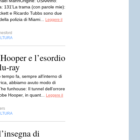
chael MannOrigine: USAAnno:
: 131'La trama (con parole mie):
kett e Ricardo Tubbs sono due
della polizia di Miami...
Leggere il
mesford
LTURA
i Hooper e l’esordio
lu-ray
 tempo fa, sempre all’interno di
rica, abbiamo avuto modo di
The funhouse: Il tunnel dell’orrore
Tobe Hooper, in quant...
Leggere il
ers
LTURA
l’insegna di