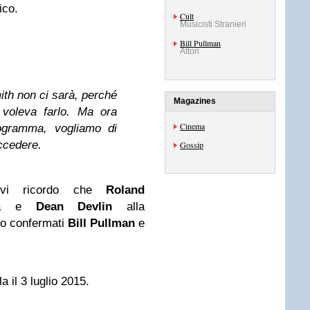
ico.
Cult
Musicisti Stranieri
Bill Pullman
Attori
mith non ci sarà, perché
Magazines
voleva farlo. Ma ora
Cinema
ogramma, vogliamo di
ccedere.
Gossip
o vi ricordo che
Roland
gia e
Dean Devlin
alla
to confermati
Bill Pullman
e
a il 3 luglio 2015.