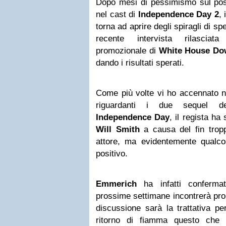
Dopo mesi di pessimismo sul poss
nel cast di
Independence Day 2
, 
torna ad aprire degli spiragli di s
recente intervista rilascia
promozionale di
White House D
dando i risultati sperati.
Come più volte vi ho accennato n
riguardanti i due sequel 
Independence Day
, il regista ha
Will Smith
a causa del fin tropp
attore, ma evidentemente qualc
positivo.
Emmerich
ha infatti conferm
prossime settimane incontrerà pr
discussione sarà la trattativa p
ritorno di fiamma questo che 