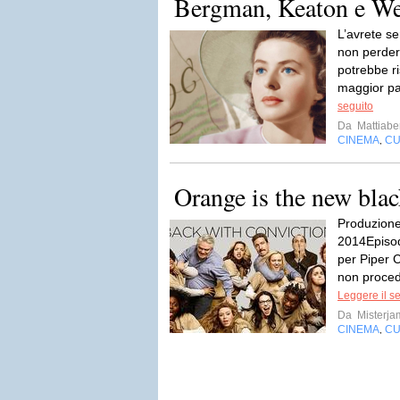
Bergman, Keaton e We
L’avrete se
non perder
potrebbe ri
maggior pa
seguito
Da
Mattiabe
CINEMA
CU
,
Orange is the new blac
Produzione
2014Episod
per Piper C
non proced
Leggere il s
Da
Misterja
CINEMA
CU
,