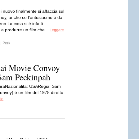
 nuovo finalmente si affaccia sul
ey, anche se l'entusiasmo è da
eno.La casa si è infatti
 a produrre un film che...
Leggere
l Perk
 Rai Movie Convoy
i Sam Peckinpah
uraNazionalita: USARegia: Sam
nvoy) è un film del 1978 diretto
ito