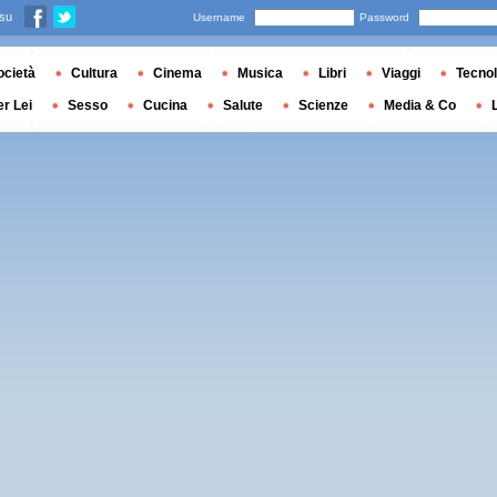
 su
Username
Password
ocietà
Cultura
Cinema
Musica
Libri
Viaggi
Tecnol
er Lei
Sesso
Cucina
Salute
Scienze
Media & Co