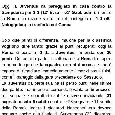
Oggi la
Juventus
ha
pareggiato
in casa contro la
Sampdoria
per
1-1
(
12′ Evra – 51′ Gabbiadini
), mentre
la
Roma
ha invece
vinto
con il punteggio di
1-0
(
40′
Nainggolan
) in
trasferta col Genoa
.
Solo
due punti
di differenza, ma che
per la
classifica
vogliono dire tanto
: grazie ai punti recuperati oggi la
Roma
si porta a
-1
dalla
Juventus
,
in testa con 36
punti
. Distacco a parte, la vittoria della
Roma
fa capire
in primo luogo che
la squadra non si è arresa
e che è
capace di rimediare immediatamente i mezzi passi falsi,
come il pareggio della gara precedente col Sassuolo.
La
Juventus
da parte sua ha sì perso punti nelle ultime
due partite, ma rimane al comando e vanta un
bilancio
di
reti segnate e soprattutto subite davvero invidiabile (
31
segnate e solo 6 subite
contro le 28 segnate e 11 subite
della Roma). Inoltre i giocatori bianconeri ora devono
pensare anche alla finale di Supercoppa (22 dicembre