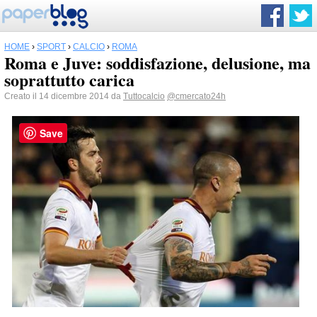
HOME
›
SPORT
›
CALCIO
›
ROMA
Roma e Juve: soddisfazione, delusione, ma
soprattutto carica
Creato il 14 dicembre 2014 da
Tuttocalcio
@cmercato24h
Save