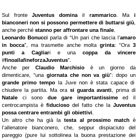
Sul fronte
Juventus
domina
il
rammarico
. Ma
i
bianconeri non si possono permettere di buttarsi giù
,
anche perché
stanno per affrontare una finale
.
Leonardo Bonucci
parla di “Un pari che lascia l’
amaro
in bocca
”, ma trasmette anche molta
grinta
: “Ora
3
punti a Cagliar
i e una
coppa da vincere
#
finoallafineforzaJuventus
”.
Anche per
Claudio Marchisio
è un giorno da
dimenticare, “una
giornata che non va giù
”: dopo un
grande primo tempo
la Juve non è stata capace di
chiudere la partita. Ma ora
si guarda avanti
, prima di
Natale
ci sono
due gare importantissime
ed il
centrocampista è
fiducioso
del fatto che la
Juventus
possa centrare entrambi gli obiettivi
.
Un altro che ha già la
testa al prossimo match
è
l’allenatore bianconero, che, seppur dispiaciuto del
pareggio (pure lui sottolinea la buona prestazione dei