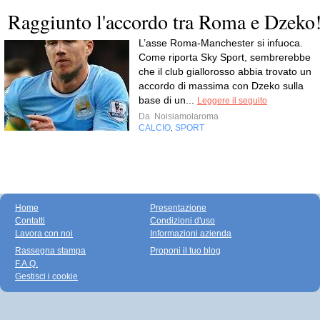
Raggiunto l'accordo tra Roma e Dzeko
L’asse Roma-Manchester si infuoca.
Come riporta Sky Sport, sembrerebbe
che il club giallorosso abbia trovato un
accordo di massima con Dzeko sulla
base di un...
Leggere il seguito
Da
Noisiamolaroma
CALCIO
SPORT
,
Home
Presentazione
Contatti
Condizioni d'uso
Lavora con noi
Informazioni azienda
Rassegna stampa
Proponi il tuo blog
F.A.Q.
Gestisci i cookie