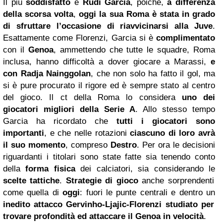
Il più
soddisfatto
è
Rudi Garcia
, poiché,
a differenza
della scorsa volta
,
oggi la sua
Roma
è stata in grado
di sfruttare l’occasione di riavvicinarsi alla Juve
.
Esattamente come Florenzi, Garcia si è
complimentato
con il
Genoa
, ammettendo che tutte le squadre, Roma
inclusa, hanno difficoltà a dover giocare a Marassi,
e
con Radja Nainggolan
, che non solo ha fatto il gol, ma
si è pure procurato il rigore ed è sempre stato al centro
del gioco. Il ct della Roma lo considera
uno dei
giocatori migliori della Serie A
. Allo stesso tempo
Garcia ha ricordato che
tutti i giocatori sono
importanti
, e che nelle rotazioni
ciascuno di loro avrà
il suo momento
, compreso
Destro
. Per ora le decisioni
riguardanti i titolari sono state fatte sia tenendo conto
della
forma fisica
dei calciatori, sia considerando le
scelte tattiche
.
Strategie di gioco
anche sorprendenti
come quella di
oggi
: fuori le punte centrali e dentro un
inedito attacco Gervinho-Ljajic-Florenzi studiato per
trovare profondità ed attaccare il Genoa in velocità
.