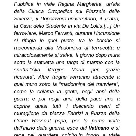
Pubblica in viale Regina Margherita, un’ala
della Clinica Ortopedica sul Piazzale delle
Scienze, il Dopolavoro universitario, il Teatro,
la Casa dello Studente in via De Lollis.
[...] Un
ferroviere, Marco Ferranti, durante l’incursione
si rifugia in quel punto, tra le bombe si
raccomanda alla Madonnina di terracotta e
miracolosamente si salva. Il giorno dopo mura
sotto la statuetta una targa di marmo con la
scritta.”Alla Vergine Maria per grazia
ricevuta”. Altre targhe verranno attaccate a
quel muro sotto la “madonnina del tranviere”,
come la chiama la gente, negli anni della
guerra e poi negli anni della pace fino a
coprire quasi tutti i duecento metri di
muraglione da piazza Fabrizi a Piazza della
Croce Rossa.
Il papa, per la prima volta
dall’inizio della guerra, esce dal
Vaticano
e si
reca nel quartiere colpito.
In fondo a viale