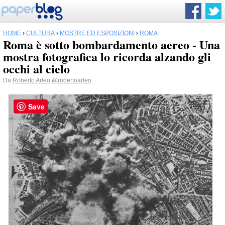
HOME
›
CULTURA
›
MOSTRE ED ESPOSIZIONI
›
ROMA
Roma è sotto bombardamento aereo - Una
mostra fotografica lo ricorda alzando gli
occhi al cielo
Da
Roberto Arleo
@robertoarleo
Save