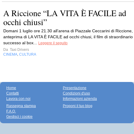
A Riccione “LA VITA È FACILE ad
occhi chiusi”
Domani 1 luglio ore 21.30 all’arena di Piazzale Ceccarini di Riccione,
anteprima di LA VITA È FACILE ad occhi chiusi, il film di straordinario
successo al box...
Leggere il seguito
Da
Taxi Drivers
CINEMA
CULTURA
,
Home
Presentazione
Contatti
Condizioni d'uso
Lavora con noi
Informazioni azienda
Rassegna stampa
Proponi il tuo blog
F.A.Q.
Gestisci i cookie