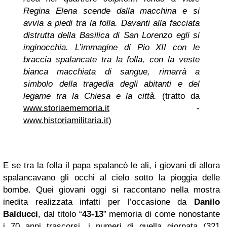
Regina Elena scende dalla macchina e si
avvia a piedi tra la folla. Davanti alla facciata
distrutta della Basilica di San Lorenzo egli si
inginocchia. L’immagine di Pio XII con le
braccia spalancate tra la folla, con la veste
bianca macchiata di sangue, rimarrà a
simbolo della tragedia degli abitanti e del
legame tra la Chiesa e la città.
(tratto da
www.storiaememoria.it
-
www.historiamilitaria.it
)
E se tra la folla il papa spalancò le ali, i giovani di allora
spalancavano gli occhi al cielo sotto la pioggia delle
bombe. Quei giovani oggi si raccontano nella mostra
inedita realizzata infatti per l’occasione da
Danilo
Balducci
, dal titolo “
43-13
” memoria di come nonostante
i 70 anni trascorsi, i numeri di quella giornata (321