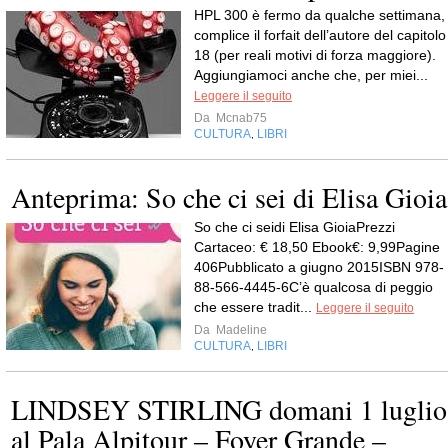
HPL 300 è fermo da qualche settimana,
complice il forfait dell’autore del capitolo
18 (per reali motivi di forza maggiore).
Aggiungiamoci anche che, per miei...
Leggere il seguito
Da
Mcnab75
CULTURA
LIBRI
,
Anteprima: So che ci sei di Elisa Gioia
So che ci seidi Elisa GioiaPrezzi
Cartaceo: € 18,50 Ebook€: 9,99Pagine
406Pubblicato a giugno 2015ISBN 978-
88-566-4445-6C’è qualcosa di peggio
che essere tradit...
Leggere il seguito
Da
Madeline
CULTURA
LIBRI
,
LINDSEY STIRLING domani 1 luglio
al Pala Alpitour – Foyer Grande –