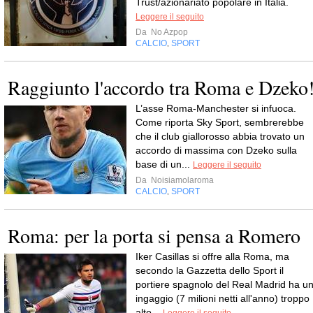
Trust/azionariato popolare in Italia.
Leggere il seguito
Da
No Azpop
CALCIO
SPORT
,
Raggiunto l'accordo tra Roma e Dzeko
L’asse Roma-Manchester si infuoca.
Come riporta Sky Sport, sembrerebbe
che il club giallorosso abbia trovato un
accordo di massima con Dzeko sulla
base di un...
Leggere il seguito
Da
Noisiamolaroma
CALCIO
SPORT
,
Roma: per la porta si pensa a Romero
Iker Casillas si offre alla Roma, ma
secondo la Gazzetta dello Sport il
portiere spagnolo del Real Madrid ha u
ingaggio (7 milioni netti all'anno) troppo
alto...