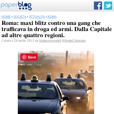
HOME
›
SOCIETÀ
›
ATTUALITÀ
›
ROMA
Roma: maxi blitz contro una gang che
trafficava in droga ed armi. Dalla Capitale
ad altre quattro regioni.
Creato il 18 aprile 2012 da
Nottecriminale9
@NotteCriminale
Save