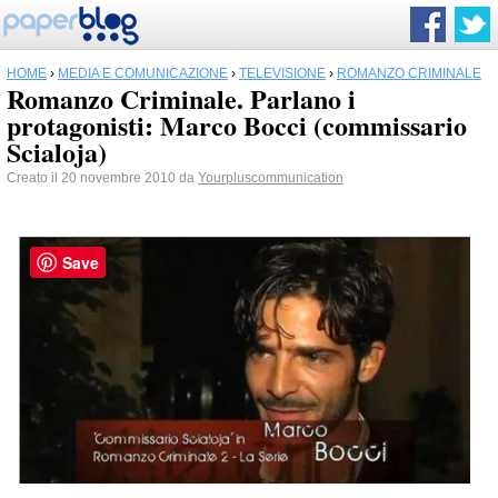
HOME
›
MEDIA E COMUNICAZIONE
›
TELEVISIONE
›
ROMANZO CRIMINALE
Romanzo Criminale. Parlano i
protagonisti: Marco Bocci (commissario
Scialoja)
Creato il 20 novembre 2010 da
Yourpluscommunication
Save