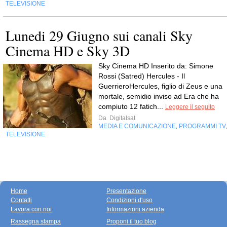
TELEVISIONE
Lunedi 29 Giugno sui canali Sky
Cinema HD e Sky 3D
Sky Cinema HD Inserito da: Simone
Rossi (Satred) Hercules - Il
GuerrieroHercules, figlio di Zeus e una
mortale, semidio inviso ad Era che ha
compiuto 12 fatich...
Leggere il seguito
Da
Digitalsat
MEDIA E COMUNICAZIONE
PROGRAMMI TV
,
TELEVISIONE
Home
Presentazione
Contatti
Condizioni d'uso
Lavora con noi
Informazioni azienda
Rassegna stampa
Proponi il tuo blog