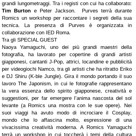
grandi lungometraggi. Tra i registi con cui ha collaborato:
Tim Burton
e Peter Jackson. Purves terrà durante
Romics un workshop per raccontare i segreti della sua
tecnica. La presenza di Purves è organizzata in
collaborazione con IED Roma.
Tra gli SPECIAL GUEST
Naoya Yamaguchi, uno dei più grandi maestri della
fotografia, ha lavorato per copertine di grandi artisti
giapponesi, cantanti J-Pop, attrici, locandine e pubblicità
per videogiochi Namco, tra gli artisti che ha ritratto Eriko
e DJ Shiru (K-ble Jungle). Gira il mondo portando il suo
lavoro The Japonism, in cui le fotografie rappresentano
la vera essenza dello spirito giapponese, creatività e
suggestioni, per far emergere l’anima nascosta del sol
levante (a Romics una mostra con le sue opere). Nei
suoi viaggi ha avuto modo di incrociare il Cosplay,
mondo che lo affascina molto, espressione di una
vivacissima creatività moderna. A Romics Yamaguchi
terrà un workshop in cui toccherà i temi della cultura