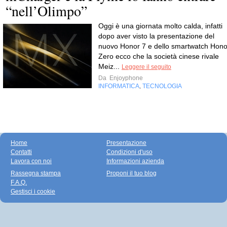
“nell’Olimpo”
Oggi è una giornata molto calda, infatti
dopo aver visto la presentazione del
nuovo Honor 7 e dello smartwatch Hono
Zero ecco che la società cinese rivale
Meiz...
Leggere il seguito
Da
Enjoyphone
INFORMATICA
TECNOLOGIA
,
Home
Presentazione
Contatti
Condizioni d'uso
Lavora con noi
Informazioni azienda
Rassegna stampa
Proponi il tuo blog
F.A.Q.
Gestisci i cookie