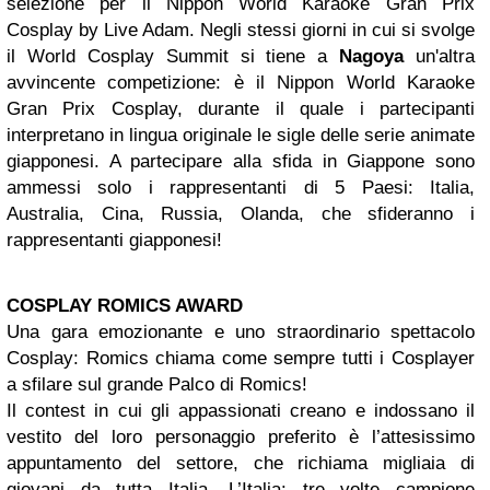
selezione per il Nippon World Karaoke Gran Prix
Cosplay by Live Adam. Negli stessi giorni in cui si svolge
il World Cosplay Summit si tiene a
Nagoya
un'altra
avvincente competizione: è il Nippon World Karaoke
Gran Prix Cosplay, durante il quale i partecipanti
interpretano in lingua originale le sigle delle serie animate
giapponesi. A partecipare alla sfida in Giappone sono
ammessi solo i rappresentanti di 5 Paesi: Italia,
Australia, Cina, Russia, Olanda, che sfideranno i
rappresentanti giapponesi!
COSPLAY ROMICS AWARD
Una gara emozionante e uno straordinario spettacolo
Cosplay: Romics chiama come sempre tutti i Cosplayer
a sfilare sul grande Palco di Romics!
Il contest in cui gli appassionati creano e indossano il
vestito del loro personaggio preferito è l’attesissimo
appuntamento del settore, che richiama migliaia di
giovani da tutta Italia. L’Italia: tre volte campione