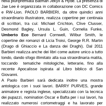
nella pluripremiata Batman Jekyll & Hyde. La presenza di
Jae Lee è organizzata in collaborazione con DC Comics
e RW-Lion. PAOLO BARBIERI, da oltre quindici anni
straordinario illustratore, realizza copertine per centinaia
di scrittori, tra cui: Michael Crichton, Clive Clusser,
Desmond Bagley, Ursula L. Guin, Cornelia Funke,
Umberto Eco
Bernard Cornwell, Wilbur Smith, le
copertine dei romanzi di Licia Troisi, George R.R. Martin
(Drago di Ghiaccio e La danza dei Draghi). Dal 2011
Barbieri realizza anche dei libri come autore unico a tutto
tondo, dando sfogo illimitato alla sua straordinaria matita,
toccando tematiche mitologiche, letterarie, fino alla
recente Apocalisse ispirata al Libro biblico di San
Giovanni.
A Paolo Barbieri sarà dedicata inoltre una mostra
antologica con i suoi lavori. BARRY PURVES, grande
animatore e regista inglese, specializzato con la tecnica
dei pupazzi, nomination Oscar e Bafta per i sui lavori, ha
realizzato numerosi cortometraggi e ha lavorato per