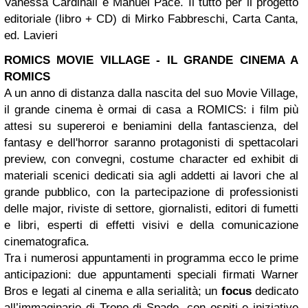
Vanessa Cardinali e Manuel Pace. Il tutto per il progetto
editoriale (libro + CD) di Mirko Fabbreschi, Carta Canta,
ed. Lavieri
ROMICS MOVIE VILLAGE - IL GRANDE CINEMA A
ROMICS
A un anno di distanza dalla nascita del suo Movie Village,
il grande cinema è ormai di casa a ROMICS: i film più
attesi su supereroi e beniamini della fantascienza, del
fantasy e dell'horror saranno protagonisti di spettacolari
preview, con convegni, costume character ed exhibit di
materiali scenici dedicati sia agli addetti ai lavori che al
grande pubblico, con la partecipazione di professionisti
delle major, riviste di settore, giornalisti, editori di fumetti
e libri, esperti di effetti visivi e della comunicazione
cinematografica.
Tra i numerosi appuntamenti in programma ecco le prime
anticipazioni: due appuntamenti speciali firmati Warner
Bros e legati al cinema e alla serialità; un
focus
dedicato
all’immaginario di Trono di Spade, con ospiti e iniziative