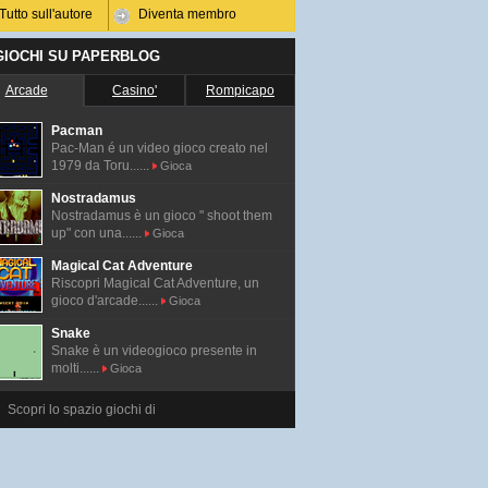
Tutto sull'autore
Diventa membro
 GIOCHI SU PAPERBLOG
Arcade
Casino'
Rompicapo
Pacman
Pac-Man é un video gioco creato nel
1979 da Toru......
Gioca
Nostradamus
Nostradamus è un gioco " shoot them
up" con una......
Gioca
Magical Cat Adventure
Riscopri Magical Cat Adventure, un
gioco d'arcade......
Gioca
Snake
Snake è un videogioco presente in
molti......
Gioca
Scopri lo spazio giochi di