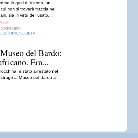
amma in quel di Vienna, un
ui non si troverà traccia nei
iani, sia in virtù dell’usato...
eguito
giornalismo
CULTURA
SOCIETÀ
,
l Museo del Bardo:
fricano. Era...
rocchina, è stato arrestato nel
a strage al Museo del Bardo a