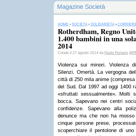
Magazine Società
HOME
›
SOCIETÀ
›
SOLIDARIETÀ
›
CORRIERE
Rotherdham, Regno Unito,
1.400 bambini in una sola 
2014
Creato il 27 agosto 2014 da
Paolo Ferrario
@PF
Violenza sui minori. Violenza d
Silenzi. Omertà. La vergogna dell
città di 250 mila anime (compresa 
del Sud. Dal 1997 ad oggi 1400 r
«sfruttati sessualmente». Molti
bocca. Sapevano nei centri socia
confidenze. Sapevano alla poli
denunce ma che non ha mosso u
cinque persone prese, processat
scoperchiare il pentolone di uno