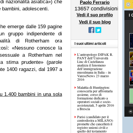
di nazionalità asiatica») che
Paolo Ferrario
13657
condivisioni
bambini, adolescenti.
Vedi il suo profilo
I
Vedi il suo blog
che emerge dalle 159 pagine
un gruppo indipendente di
ipalità di Rotherham ora
I suoi ultimi articoli
 così: «Nessuno conosce la
L’antropologo DIPAK R.
o sessuale a Rotherham nel
PANT dell’Università
Liuc di Castellanza
ra stima prudente» (parole
analizza il fenomeno
dell’immigrazione
te 1400 ragazzi, dal 1997 a
musulmana in Italia – in
VareseNews 23 marzo
2016
Malattia di Huntington:
conoscerla per affrontarla
u 1.400 bambini in una sola
assieme, corso di
formazione dedicato a
operatori sociali e socio-
assistenziali, 5 aprile 2016
a Brescia
Parisi (candidato per il
centrodestra a MILANO)
promette che cancellerà il
registro unioni civili e
quello del testamento