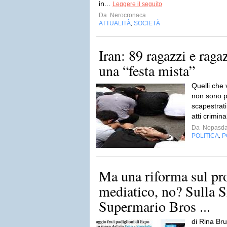
in...
Leggere il seguito
Da
Nerocronaca
ATTUALITÀ
SOCIETÀ
,
Iran: 89 ragazzi e ragaz
una “festa mista”
Quelli che 
non sono p
scapestrati
atti crimina
Da
Nopasda
POLITICA
P
,
Ma una riforma sul pr
mediatico, no? Sulla 
Supermario Bros ...
di Rina Br