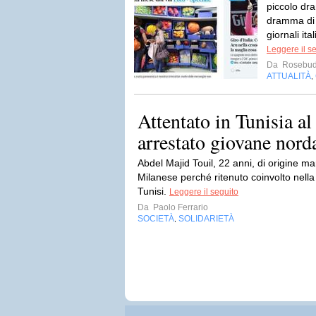
piccolo dr
dramma di c
giornali ital
Leggere il s
Da
Rosebud
ATTUALITÀ
,
Attentato in Tunisia a
arrestato giovane norda
Abdel Majid Touil, 22 anni, di origine ma
Milanese perché ritenuto coinvolto nell
Tunisi.
Leggere il seguito
Da
Paolo Ferrario
SOCIETÀ
SOLIDARIETÀ
,