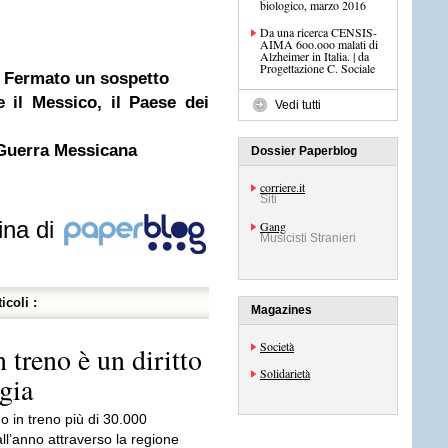
biologico, marzo 2016
Da una ricerca CENSIS-
AIMA 6oo.ooo malati di
Alzheimer in Italia. | da
Progettazione C. Sociale
e. Fermato un sospetto
 il Messico, il Paese dei
Vedi tutti
oGuerra Messicana
Dossier Paperblog
corriere.it
Siti
ina di
Gang
Musicisti Stranieri
icoli :
Magazines
Società
n treno è un diritto
Solidarietà
ggia
o in treno più di 30.000
all’anno attraverso la regione