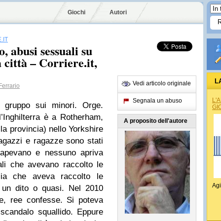
Giochi
Autori
.IT
 abusi sessuali su
città – Corriere.it,
L
Vedi articolo originale
errario
L'
Segnala un abuso
i gruppo sui minori. Orge.
GI
’Inghilterra è a Rotherham,
A proposito dell'autore
la provincia) nello Yorkshire
agazzi e ragazze sono stati
 sapevano e nessuno apriva
li che avevano raccolto le
zia che aveva raccolto le
Agi
n dito o quasi. Nel 2010
e, ree confesse. Si poteva
 scandalo squallido. Eppure