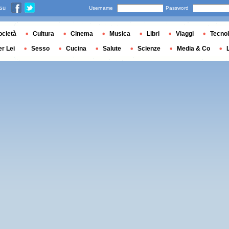
 su
Username
Password
ocietà
Cultura
Cinema
Musica
Libri
Viaggi
Tecnol
er Lei
Sesso
Cucina
Salute
Scienze
Media & Co