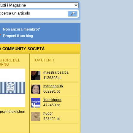
Non ancora membro?
Proponi il tuo blog
A COMMUNITY SOCIETÀ
AUTORE DEL
TOP UTENTI
ORNO
maestrarosalba
1126395 pt
marianna06
602991 pt
freeskipper
472459 pt
psyinthekitchen
hugor
428421 pt