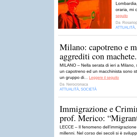
Lombardia, 
oraria, mi 
seguito
Da
Rosariop
ATTUALITÀ
,
Milano: capotreno e m
aggrediti con machete
MILANO – Nella serata di ieri a Milano, 
un capotreno ed un macchinista sono st
un gruppo di...
Leggere il seguito
Da
Nerocronaca
ATTUALITÀ
SOCIETÀ
,
Immigrazione e Crimina
prof. Merico: “Migrant
LECCE – Il fenomeno dell’immigrazione h
millenni. Nel corso dei secoli si è svilup