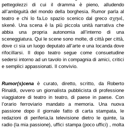
pettegolezzi di cui il dramma è pieno, alludendo
all’ambiguità del mondo della borghesia. Rumor parla al
teatro e chi lo fa.Lo spazio scenico dal greco σχηνέ,
skené. Una scena è la più piccola unità narrativa che
abbia una propria autonomia all’interno di una
sceneggiatura. Qui le scene sono molte, di città per città,
dove ci sia un luogo deputato all’arte e una locanda dove
rifocillarsi. Il dopo teatro segue come consuetudine
sedersi intorno ad un tavolo in compagnia di amici, critici
e semplici appassionati. Il convivio.
Rumor(s)cena
è curato, diretto, scritto, da Roberto
Rinaldi, ovvero un giornalista pubblicista di professione
viaggiatore di teatro in teatro, di paese in paese. Con
l’orario ferroviario mandato a memoria. Una nuova
passione dopo il giornale fatto di carta stampata, le
redazioni di periferia,la televisione dietro le quinte, la
radio (la mia passione), uffici stampa (poco uffici) , molta