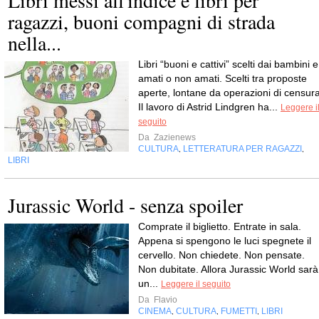
ragazzi, buoni compagni di strada
nella...
Libri “buoni e cattivi” scelti dai bambini e
amati o non amati. Scelti tra proposte
aperte, lontane da operazioni di censura
Il lavoro di Astrid Lindgren ha...
Leggere i
seguito
Da
Zazienews
CULTURA
LETTERATURA PER RAGAZZI
,
,
LIBRI
Jurassic World - senza spoiler
Comprate il biglietto. Entrate in sala.
Appena si spengono le luci spegnete il
cervello. Non chiedete. Non pensate.
Non dubitate. Allora Jurassic World sarà
un...
Leggere il seguito
Da
Flavio
CINEMA
CULTURA
FUMETTI
LIBRI
,
,
,