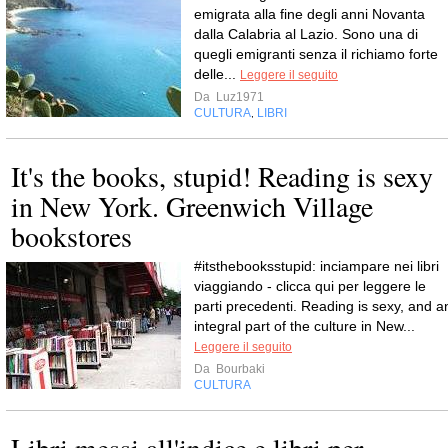
emigrata alla fine degli anni Novanta
dalla Calabria al Lazio. Sono una di
quegli emigranti senza il richiamo forte
delle...
Leggere il seguito
Da
Luz1971
CULTURA
LIBRI
,
It's the books, stupid! Reading is sexy
in New York. Greenwich Village
bookstores
#itsthebooksstupid: inciampare nei libri
viaggiando - clicca qui per leggere le
parti precedenti. Reading is sexy, and a
integral part of the culture in New...
Leggere il seguito
Da
Bourbaki
CULTURA
Libri messi all'indice e libri per