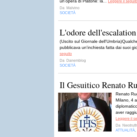
un’opera di Platone: la...
Leggere il seguit
Da
Malvino
SOCIETÀ
L'odore dell'escalation
(Uscito sul Giornale dell'Umbria)Qualch
pubblicava un'inchiesta fatta dai suoi gio
seguito
Da
Danemblog
SOCIETÀ
Il Gesuitico Renato R
Renato Rug
Milano, 4 
diplomatico
aver raggiu
Leggere il s
Da
Nwotruth
ATTUALITÀ
,