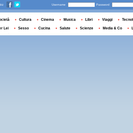
 su
Username
Password
ocietà
Cultura
Cinema
Musica
Libri
Viaggi
Tecnol
er Lei
Sesso
Cucina
Salute
Scienze
Media & Co