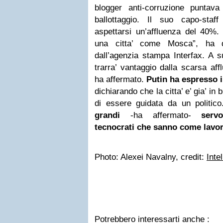
blogger anti-corruzione puntav
ballottaggio. Il suo capo-staf
aspettarsi un’affluenza del 40%. 
una citta’ come Mosca”, ha det
dall’agenzia stampa Interfax. A s
trarra’ vantaggio dalla scarsa af
ha affermato.
Putin ha espresso i
dichiarando che la citta’ e’ gia’ i
di essere guidata da un politic
grandi
-ha affermato-
servon
tecnocrati che sanno come lavor
Photo: Alexei Navalny, credit:
Inte
Potrebbero interessarti anche :