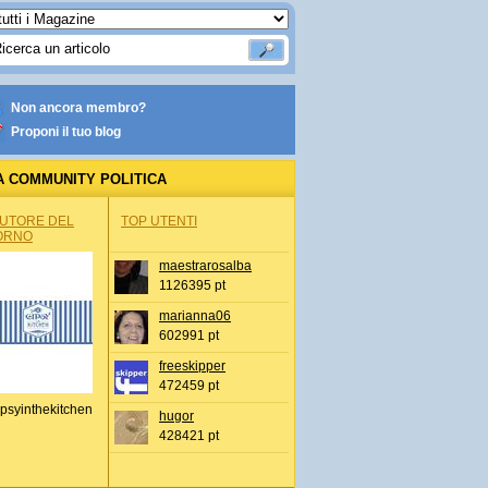
Non ancora membro?
Proponi il tuo blog
A COMMUNITY POLITICA
AUTORE DEL
TOP UTENTI
ORNO
maestrarosalba
1126395 pt
marianna06
602991 pt
freeskipper
472459 pt
psyinthekitchen
hugor
428421 pt