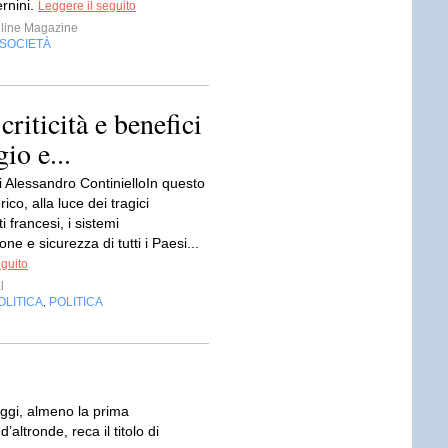
rnini.
Leggere il seguito
line Magazine
SOCIETÀ
criticità e benefici
io e...
i Alessandro ContinielloIn questo
ico, alla luce dei tragici
 francesi, i sistemi
one e sicurezza di tutti i Paesi...
eguito
l
OLITICA
POLITICA
,
ggi, almeno la prima
altronde, reca il titolo di