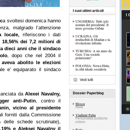
I suoi ultimi articoli
I
sc
a svoltesi domenica hanno
UNGHERIA: Tutti (gli)
uomini del presidente. Il
enza, malgrado l’attenzione
terzo governo Orbán
a locale,
riferiscono i dati
UCRAINA: Gli
irriducibili di Maidan e la
 18,56% dei 7,2 milioni di
rivoluzione infinita
da dieci anni che il sindaco
TURCHIA: A un anno da
Gezi. Una società
olo
, dopo che nel 2004 il
polarizzata?
aveva abolito le elezioni
POLONIA: Nowa Huta,
le e’ equiparato il sindaco
la città ideale socialista
Vedi tutti
 lanciata da
Alexei Navalny,
Dossier Paperblog
gger anti-Putin
, contro il
Mosca
nin, vicino al presidente
Mete
ali forniti dalla Commissione
Vladimir Putin
Personalità politiche
 delle schede scrutinate),
estere
,19% e Aleksei Navalny il
flickr