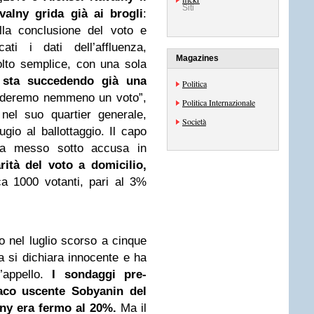
Siti
valny grida già ai brogli
:
lla conclusione del voto e
ti i dati dell’affluenza,
Magazines
olto semplice, con una sola
 sta succedendo già una
Politica
deremo nemmeno un voto”,
Politica Internazionale
 nel suo quartier generale,
Società
io al ballottaggio. Il capo
 ha messo sotto accusa in
rità del voto a domicilio,
a 1000 votanti, pari al 3%
 nel luglio scorso a cinque
a si dichiara innocente e ha
l’appello.
I sondaggi pre-
ndaco uscente Sobyanin del
ny era fermo al 20%.
Ma il