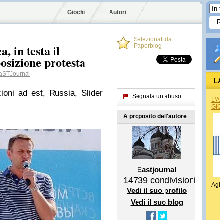
Giochi
Autori
Selezionati da
 in testa il
Paperblog
osizione protesta
STJournal
L
zioni ad est, Russia, Slider
Segnala un abuso
L'
GI
A proposito dell'autore
Eastjournal
14739
condivisioni
Agi
Vedi il suo profilo
Vedi il suo blog