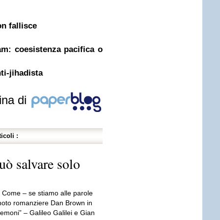
n fallisce
am: coesistenza pacifica o
ti-jihadista
ina di
icoli :
uò salvare solo
”. Come – se stiamo alle parole
l noto romanziere Dan Brown in
emoni” – Galileo Galilei e Gian