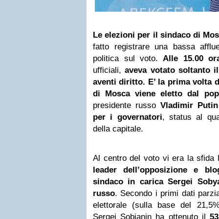
Le elezioni per il sindaco di Mo
fatto registrare una bassa afflu
politica sul voto.
Alle 15.00 or
ufficiali,
aveva votato soltanto il
aventi diritto. E’ la prima volta 
di
Mosca
viene eletto dal pop
presidente russo
Vladimir Putin
per i governatori
, status al qua
della capitale.
Al centro del voto vi era la sfida
leader dell’opposizione e blo
sindaco in carica Sergei Sobya
russo
. Secondo i primi dati parzi
elettorale (sulla base del 21,5%
Sergej Sobjanin ha ottenuto il
53