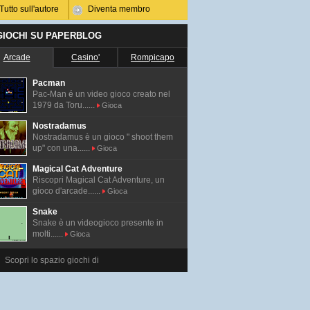
Tutto sull'autore
Diventa membro
 GIOCHI SU PAPERBLOG
Arcade
Casino'
Rompicapo
Pacman
Pac-Man é un video gioco creato nel
1979 da Toru......
Gioca
Nostradamus
Nostradamus è un gioco " shoot them
up" con una......
Gioca
Magical Cat Adventure
Riscopri Magical Cat Adventure, un
gioco d'arcade......
Gioca
Snake
Snake è un videogioco presente in
molti......
Gioca
Scopri lo spazio giochi di