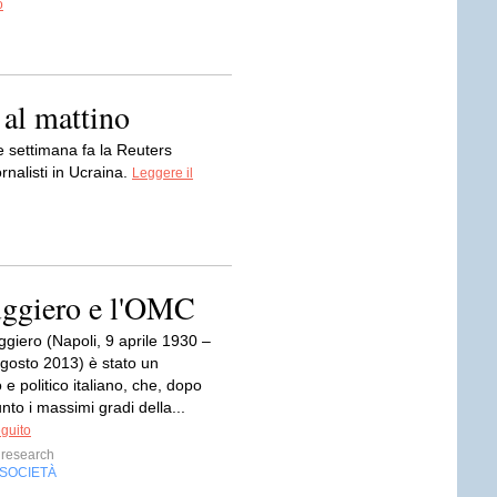
o
 al mattino
e settimana fa la Reuters
rnalisti in Ucraina.
Leggere il
uggiero e l'OMC
giero (Napoli, 9 aprile 1930 –
agosto 2013) è stato un
 e politico italiano, che, dopo
nto i massimi gradi della...
eguito
research
SOCIETÀ