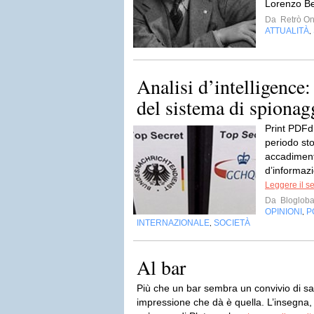
Lorenzo Be
Da
Retrò On
ATTUALITÀ
,
Analisi d’intelligence: 
del sistema di spionagg
Print PDFd
periodo stor
accadimenti
d’informazi
Leggere il s
Da
Blogloba
OPINIONI
P
,
INTERNAZIONALE
SOCIETÀ
,
Al bar
Più che un bar sembra un convivio di sa
impressione che dà è quella. L’insegna, d’