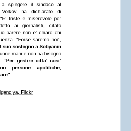
a a spingere il sindaco al
f Volkov ha dichiarato di
“E’ triste e miserevole per
to ai giornalisti, citato
uo parere non e’ chiaro chi
fluenza. “Forse saremo noi”,
l suo sostegno a Sobyanin
n buone mani e non ha bisogno
o.
“Per gestire citta’ cosi’
o persone apolitiche,
are”.
ligenciya, Flickr