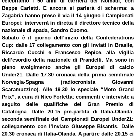
celebriamo i 50 anni di carriera dei Nomadi, con
Beppe Carletti. E ancora si parlerà di scherma: a
Zagabria hanno preso il via il 14 giugno i Campionati
Europei: interverrà in diretta il direttore tecnico della
nazionale di spada, Sandro Cuomo.
Sabato è il giorno dell’inizio della Confederations
Cup: dalle 17 collegamento con gli inviati in Brasile,
Riccardo Cucchi
e Francesco Repice, alla vigilia
dell’esordio della nazionale di Prandelli. Ma sono in
pieno svolgimento anche gli Europei di calcio
Under21. Dalle 17.30 cronaca della prima semifinale
Norvegia-Spagna (radiocronista Giovanni
Scaramuzzino). Alle 19.30 lo speciale “Moto Grand
Prix”, a cura di Nico Forletta: commenti e interviste a
seguito delle qualifiche del Gran Premio di
Catalogna. Dalle 20.15 pre-partita di Italia-Olanda,
seconda semifinale dei Campionati Europei Under21:
collegamento con l’inviato Giuseppe Bisantis. Dalle
20.30 cronaca di Italia-Olanda. A partire dalle 20.15 ci