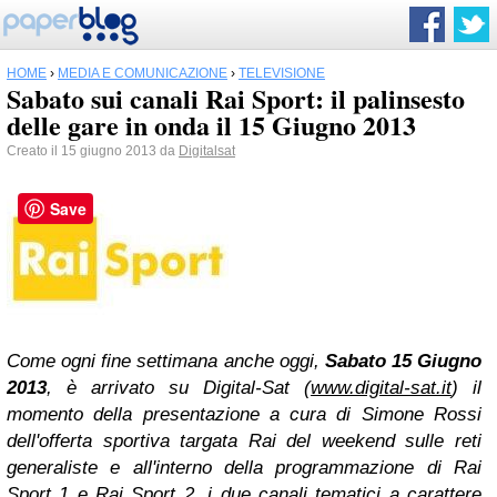
HOME
›
MEDIA E COMUNICAZIONE
›
TELEVISIONE
Sabato sui canali Rai Sport: il palinsesto
delle gare in onda il 15 Giugno 2013
Creato il 15 giugno 2013 da
Digitalsat
Save
Come ogni fine settimana anche oggi,
Sabato 15 Giugno
2013
, è arrivato su Digital-Sat (
www.digital-sat.it
) il
momento della presentazione a cura di Simone Rossi
dell'offerta sportiva targata Rai del weekend sulle reti
generaliste e all'interno della programmazione di Rai
Sport 1 e Rai Sport 2, i due canali tematici a carattere