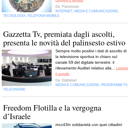
Leggere il seguito
Da
Franzrusso
INTERNET
MEDIA E COMUNICAZIONE
,
,
TECNOLOGIA
TELEFONIA MOBILE
,
Gazzetta Tv, premiata dagli ascolti,
presenta le novità del palinsesto estivo
Sempre molto positivi i dati di ascolto di 
la televisione sportiva in chiaro sul
canale 59 del digitale terrestre: il
rilevamento Auditel relativo alla...
Legger
il seguito
Da
Digitalsat
MEDIA E COMUNICAZIONE
PROGRAMMI TV
,
TELEVISIONE
Freedom Flotilla e la vergogna
d’Israele
mcc43In solidarietà con quei cittadini