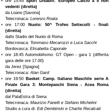
ore 15:45
Sport Disabili: Europeo Calcio a 5 non
vedenti (diretta)
da Loano [Savona]
Telecronaca:
Lorenzo Roata
ore 17:00
Nuoto: 50^ Trofeo Settecolli - finali
(diretta)
dallo Stadio del Nuoto di Roma
Telecronaca:
Tommaso Mecarozzi e Luca Sacchi
Bordovasca:
Elisabetta Caporale
ore 18:45 Automobilismo: GT Open - gara 1 (differita
gara delle ore 17.00)
da Jerez [Spagna]
Telecronaca:
Alan Gard
ore 19:50
Basket: Camp. Italiano Maschile serie A
Finale Gara 3: Montepaschi Siena - Acea
Roma
(diretta)
dal PalaEstra di Siena
Telecronaca:
Maurizio Fanelli e Stefano Michelini
Studio a cura di:
Edi Dembinski e Charlie Recalcati