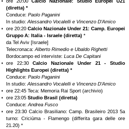
ore 20:00
Calcio Nazionale: Studio Europei U21
(diretta) *
Conduce:
Paolo Paganini
In studio:
Alessandro Vocalelli e Vincenzo D'Amico
ore 20:20
Calcio Nazionale Under 21: Camp. Europei
Gruppo A: Italia - Israele (diretta)
*
da Tel Aviv [Israele]
Telecronaca:
Alberto Rimedio e Ubaldo Righetti
Bordocampo ed interviste:
Luca De Capitani
ore 22:30
Calcio Nazionale Under 21 - Studio
Highlights Europei (diretta) *
Conduce:
Paolo Paganini
In studio:
Alessandro Vocalelli e Vincenzo D'Amico
ore 22:45 Teca: Memoria Rai Sport (archivio)
ore 23:05
Studio Brasil (diretta)
Conduce:
Andrea Fusco
ore 23:30 Calcio Brasiliano: Camp. Brasileiro 2013 5a
turno: Criciùma - Flamengo (differita gara delle ore
21.20) *