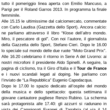
tutto il pomeriggio linea aperta con Emilio Mancuso, a
Parigi per il Roland Garros 2013. In programma la finale
femminile.
Alle 15.15 le ultimissime dal calciomercato, commentate
con Carlo Laudisa (Gazzetta dello Sport). Ancora calcio:
ne parliamo attraverso il libro “Klose dell’altro mondo.
Miro, il pescatore di gol”. Con noi l’autore, il giornalista
della Gazzetta dello Sport, Stefano Cieri. Dopo le 16.00
lo speciale sul mondo delle due ruote “Moto Grand Prix”.
Alle 16.20 celebriamo il ritorno in Serie A del Livorno: ai
nostri microfoni il presidente Aldo Spinelli. A seguire, la
pagina di ciclismo, tra il Giro d’Italia e il
Tour de France
e i nuovi scandali legati al doping. Ne parliamo con
l’inviato de “La Repubblica” Eugenio Capodacqua.
Dopo le 17.00 lo spazio dedicato all’ospite del mondo
della musica e dello spettacolo: questa settimana il
giovane cantautore pugliese Renzo Rubino. La scherma
sarà protagonista alle 17.40: gli azzurri si radunano in
vista dei Campionati Europei di Zagabria (al via il 14