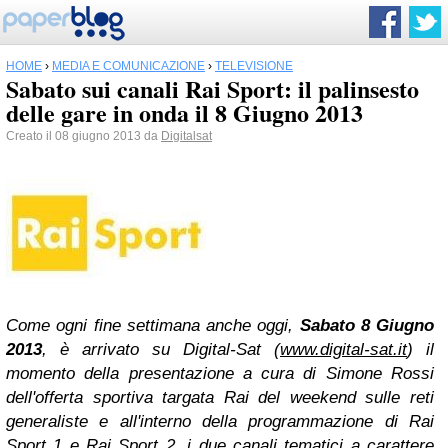
HOME
›
MEDIA E COMUNICAZIONE
›
TELEVISIONE
Sabato sui canali Rai Sport: il palinsesto
delle gare in onda il 8 Giugno 2013
Creato il 08 giugno 2013 da
Digitalsat
Come ogni fine settimana anche oggi,
Sabato 8 Giugno
2013
, è arrivato su Digital-Sat (
www.digital-sat.it
) il
momento della presentazione a cura di Simone Rossi
dell'offerta sportiva targata Rai del weekend sulle reti
generaliste e all'interno della programmazione di Rai
Sport 1 e Rai Sport 2, i due canali tematici a carattere