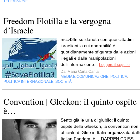
TELEVISIONE
Freedom Flotilla e la vergogna
d’Israele
mcc43In solidarietà con quei cittadini
israeliani la cui onorabilità è
quotidianamente sfigurata dalle azioni
illegali e dalle manipolazioni
dell’informazione...
Leggere il seguito
Da
Maria Carla Canta
MEDIA E COMUNICAZIONE
POLITICA
,
,
POLITICA INTERNAZIONALE
SOCIETÀ
,
Convention | Gleekon: il quinto ospite
è…
Sento già le urla di giubilo: il quinto
ospite della Gleekon, la convention non
ufficiale di Glee in Italia organizzata dall
Italian Fandom, è… DARREN CRISS...