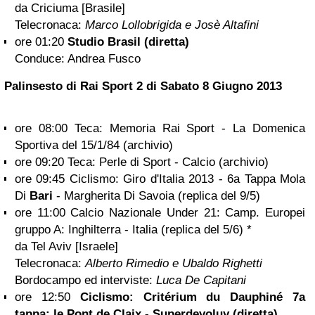
da Criciuma [Brasile]
Telecronaca:
Marco Lollobrigida e Josè Altafini
ore 01:20
Studio Brasil (diretta)
Conduce: Andrea Fusco
Palinsesto di Rai Sport 2 di
Sabato 8 Giugno 2013
ore 08:00 Teca: Memoria Rai Sport - La Domenica
Sportiva del 15/1/84 (archivio)
ore 09:20 Teca: Perle di Sport - Calcio (archivio)
ore 09:45 Ciclismo: Giro d'Italia 2013 - 6a Tappa Mola
Di
Bari
- Margherita Di Savoia (replica del 9/5)
ore 11:00 Calcio Nazionale Under 21: Camp. Europei
gruppo A: Inghilterra - Italia (replica del 5/6) *
da Tel Aviv [Israele]
Telecronaca:
Alberto Rimedio e Ubaldo Righetti
Bordocampo ed interviste:
Luca De Capitani
ore 12:50
Ciclismo: Critérium du Dauphiné 7a
tappa: le Pont de Claix - Superdevoluy (diretta)