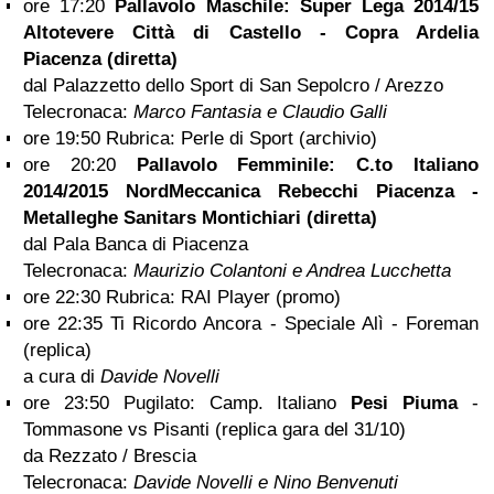
ore 17:20
Pallavolo Maschile: Super Lega 2014/15
Altotevere Città di Castello - Copra Ardelia
Piacenza (diretta)
dal Palazzetto dello Sport di San Sepolcro / Arezzo
Telecronaca:
Marco Fantasia e Claudio Galli
ore 19:50 Rubrica: Perle di Sport (archivio)
ore 20:20
Pallavolo Femminile: C.to Italiano
2014/2015 NordMeccanica Rebecchi Piacenza -
Metalleghe Sanitars Montichiari (diretta)
dal Pala Banca di Piacenza
Telecronaca:
Maurizio Colantoni e Andrea Lucchetta
ore 22:30 Rubrica: RAI Player (promo)
ore 22:35 Ti Ricordo Ancora - Speciale Alì - Foreman
(replica)
a cura di
Davide Novelli
ore 23:50 Pugilato: Camp. Italiano
Pesi Piuma
-
Tommasone vs Pisanti (replica gara del 31/10)
da Rezzato / Brescia
Telecronaca:
Davide Novelli e Nino Benvenuti