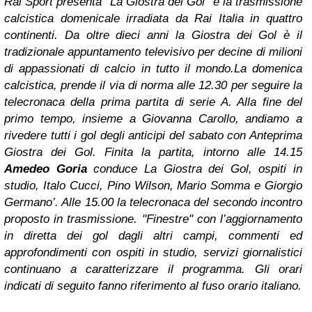
Rai Sport presenta "La Giostra dei Gol" è la trasmissione
calcistica domenicale irradiata da Rai Italia in quattro
continenti. Da oltre dieci anni la Giostra dei Gol è il
tradizionale appuntamento televisivo per decine di milioni
di appassionati di calcio in tutto il mondo.La domenica
calcistica, prende il via di norma alle 12.30 per seguire la
telecronaca della prima partita di serie A. Alla fine del
primo tempo, insieme a Giovanna Carollo, andiamo a
rivedere tutti i gol degli anticipi del sabato con Anteprima
Giostra dei Gol. Finita la partita, intorno alle 14.15
Amedeo Goria
conduce La Giostra dei Gol, ospiti in
studio, Italo Cucci, Pino Wilson, Mario Somma e Giorgio
Germano’. Alle 15.00 la telecronaca del secondo incontro
proposto in trasmissione. "Finestre" con l’aggiornamento
in diretta dei gol dagli altri campi, commenti ed
approfondimenti con ospiti in studio, servizi giornalistici
continuano a caratterizzare il programma. Gli orari
indicati di seguito fanno riferimento al fuso orario italiano.