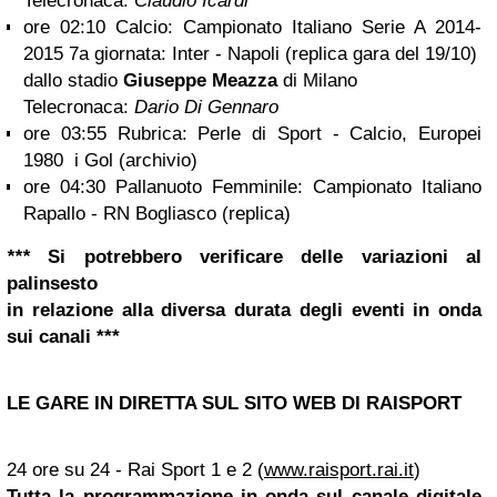
Telecronaca:
Claudio Icardi
ore 02:10 Calcio: Campionato Italiano Serie A 2014-
2015 7a giornata: Inter - Napoli (replica gara del 19/10)
dallo stadio
Giuseppe Meazza
di Milano
Telecronaca:
Dario Di Gennaro
ore 03:55 Rubrica: Perle di Sport - Calcio, Europei
1980 i Gol (archivio)
ore 04:30 Pallanuoto Femminile: Campionato Italiano
Rapallo - RN Bogliasco (replica)
***
Si potrebbero verificare delle variazioni al
palinsesto
in relazione alla diversa durata degli eventi in onda
sui canali ***
LE GARE IN DIRETTA SUL SITO WEB DI RAISPORT
24 ore su 24 - Rai Sport 1 e 2 (
www.raisport.rai.it
)
Tutta la programmazione in onda sul canale digitale