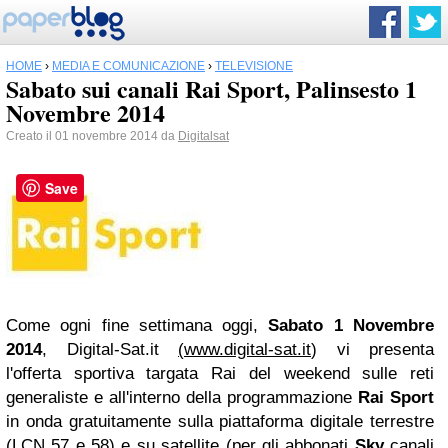
HOME
›
MEDIA E COMUNICAZIONE
›
TELEVISIONE
Sabato sui canali Rai Sport, Palinsesto 1
Novembre 2014
Creato il 01 novembre 2014 da
Digitalsat
Save
Come ogni fine settimana oggi,
Sabato 1 Novembre
2014
, Digital-Sat.it
(
www.digital-sat.it
) vi presenta
l'offerta sportiva targata Rai del weekend sulle reti
generaliste e all'interno della programmazione
Rai Sport
in onda gratuitamente sulla piattaforma digitale terrestre
(LCN 57 e 58) e su satellite (per gli abbonati
Sky
canali