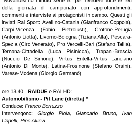
“Novantesimo minuto serie B” per rivedere tutte le reti
della giornata di campionato con approfondimenti,
commenti e interviste ai protagonisti in campo. Questi gli
inviati Rai Sport: Avellino-Catania (Gianfranco Coppola),
Carpi-Vicenza (Fabio Pietroiusti), Crotone-Perugia
(Antonio Liotta), Livorno-Bologna (Tiziana Alla), Pescara-
Spezia (Ciro Venerato), Pro Vercelli-Bari (Stefano Tallia),
Ternana-Cittadella (Luca Pisinicca), Trapani-Brescia
(Nuccio De Simone), Virtus Entella-Virtus Lanciano
(Antonio Di Monte), Latina-Frosinone (Stefano Orsini),
Varese-Modena (Giorgio Germanò)
ore 18.40
-
RAIDUE
e RAI HD:
Automobilismo - Pit Lane (diretta) *
Conduce:
Franco Bortuzzo
Intervengono:
Giorgio Piola, Giancarlo Bruno, Ivan
Capelli, Pino Allievi