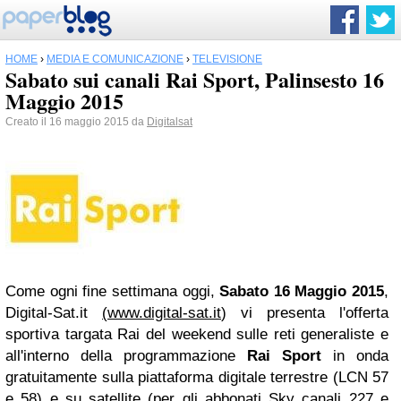
HOME
›
MEDIA E COMUNICAZIONE
›
TELEVISIONE
Sabato sui canali Rai Sport, Palinsesto 16
Maggio 2015
Creato il 16 maggio 2015 da
Digitalsat
Come ogni fine settimana oggi,
Sabato 16 Maggio 2015
,
Digital-Sat.it
(
www.digital-sat.it
) vi presenta l'offerta
sportiva targata Rai del weekend sulle reti generaliste e
all'interno della programmazione
Rai Sport
in onda
gratuitamente sulla piattaforma digitale terrestre (LCN 57
e 58) e su satellite (per gli abbonati Sky canali 227 e