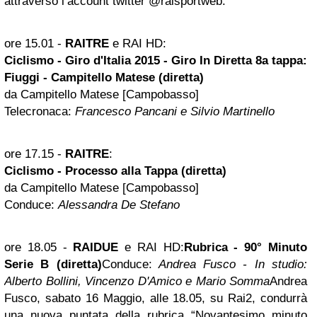
attraverso l’account twitter @raisportweb.
ore 15.01 -
RAITRE
e RAI HD:
Ciclismo - Giro d'Italia 2015 - Giro In Diretta 8a tappa:
Fiuggi - Campitello Matese (diretta)
da Campitello Matese [Campobasso]
Telecronaca:
Francesco Pancani e Silvio Martinello
ore 17.15 -
RAITRE
:
Ciclismo - Processo alla Tappa (diretta)
da Campitello Matese [Campobasso]
Conduce:
Alessandra De Stefano
ore 18.05
-
RAIDUE
e RAI HD:
Rubrica - 90° Minuto
Serie B (diretta)
Conduce:
Andrea Fusco - In studio:
Alberto Bollini, Vincenzo D'Amico e Mario Somma
Andrea
Fusco, sabato 16 Maggio, alle 18.05, su Rai2, condurrà
una nuova puntata della rubrica “Novantesimo minuto