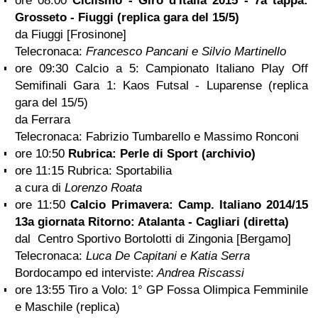
ore 08:00
Ciclismo - Giro d'Italia 2015 - 7a tappa:
Grosseto - Fiuggi (replica gara del 15/5)
da Fiuggi [Frosinone]
Telecronaca:
Francesco Pancani e Silvio Martinello
ore 09:30 Calcio a 5: Campionato Italiano Play Off
Semifinali Gara 1: Kaos Futsal - Luparense (replica
gara del 15/5)
da Ferrara
Telecronaca: Fabrizio Tumbarello e Massimo Ronconi
ore 10:50
Rubrica: Perle di Sport (archivio)
ore 11:15 Rubrica: Sportabilia
a cura di
Lorenzo Roata
ore 11:50
Calcio Primavera: Camp. Italiano 2014/15
13a giornata Ritorno: Atalanta - Cagliari (diretta)
dal Centro Sportivo Bortolotti di Zingonia [Bergamo]
Telecronaca:
Luca De Capitani e Katia Serra
Bordocampo ed interviste:
Andrea Riscassi
ore 13:55 Tiro a Volo: 1° GP Fossa Olimpica Femminile
e Maschile (replica)