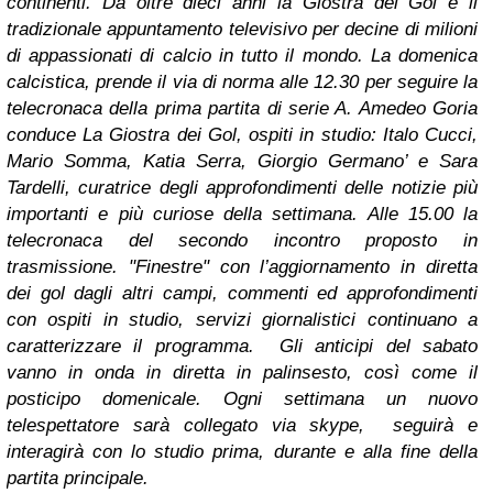
continenti. Da oltre dieci anni la Giostra dei Gol è il
tradizionale appuntamento televisivo per decine di milioni
di appassionati di calcio in tutto il mondo. La domenica
calcistica, prende il via di norma alle 12.30 per seguire la
telecronaca della prima partita di serie A. Amedeo Goria
conduce La Giostra dei Gol, ospiti in studio: Italo Cucci,
Mario Somma, Katia Serra, Giorgio Germano’ e Sara
Tardelli, curatrice degli approfondimenti delle notizie più
importanti e più curiose della settimana. Alle 15.00 la
telecronaca del secondo incontro proposto in
trasmissione. "Finestre" con l’aggiornamento in diretta
dei gol dagli altri campi, commenti ed approfondimenti
con ospiti in studio, servizi giornalistici continuano a
caratterizzare il programma. Gli anticipi del sabato
vanno in onda in diretta in palinsesto, così come il
posticipo domenicale. Ogni settimana un nuovo
telespettatore sarà collegato via skype, seguirà e
interagirà con lo studio prima, durante e alla fine della
partita principale.