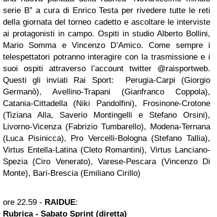
serie B” a cura di Enrico Testa per rivedere tutte le reti
della giornata del torneo cadetto e ascoltare le interviste
ai protagonisti in campo. Ospiti in studio Alberto Bollini,
Mario Somma e Vincenzo D’Amico. Come sempre i
telespettatori potranno interagire con la trasmissione e i
suoi ospiti attraverso l’account twitter @raisportweb.
Questi gli inviati Rai Sport: Perugia-Carpi (Giorgio
Germanò), Avellino-Trapani (Gianfranco Coppola),
Catania-Cittadella (Niki Pandolfini), Frosinone-Crotone
(Tiziana Alla, Saverio Montingelli e Stefano Orsini),
Livorno-Vicenza (Fabrizio Tumbarello), Modena-Ternana
(Luca Pisinicca), Pro Vercelli-Bologna (Stefano Tallia),
Virtus Entella-Latina (Cleto Romantini), Virtus Lanciano-
Spezia (Ciro Venerato), Varese-Pescara (Vincenzo Di
Monte), Bari-Brescia (Emiliano Cirillo)
ore 22.59 -
RAIDUE
:
Rubrica - Sabato Sprint (diretta)