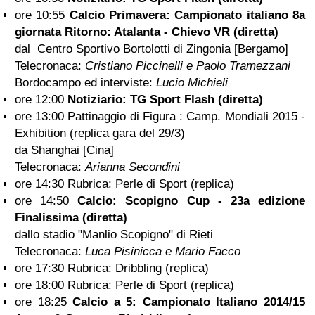
ore 10:55
Calcio Primavera: Campionato italiano 8a
giornata Ritorno: Atalanta - Chievo VR (diretta)
dal Centro Sportivo Bortolotti di Zingonia [Bergamo]
Telecronaca:
Cristiano Piccinelli e Paolo Tramezzani
Bordocampo ed interviste:
Lucio Michieli
ore 12:00
Notiziario: TG Sport Flash (diretta)
ore 13:00 Pattinaggio di Figura : Camp. Mondiali 2015 -
Exhibition (replica gara del 29/3)
da Shanghai [Cina]
Telecronaca:
Arianna Secondini
ore 14:30 Rubrica: Perle di Sport (replica)
ore 14:50
Calcio: Scopigno Cup - 23a edizione
Finalissima (diretta)
dallo stadio "Manlio Scopigno" di Rieti
Telecronaca:
Luca Pisinicca e Mario Facco
ore 17:30 Rubrica: Dribbling (replica)
ore 18:00 Rubrica: Perle di Sport (replica)
ore 18:25
Calcio a 5: Campionato Italiano 2014/15