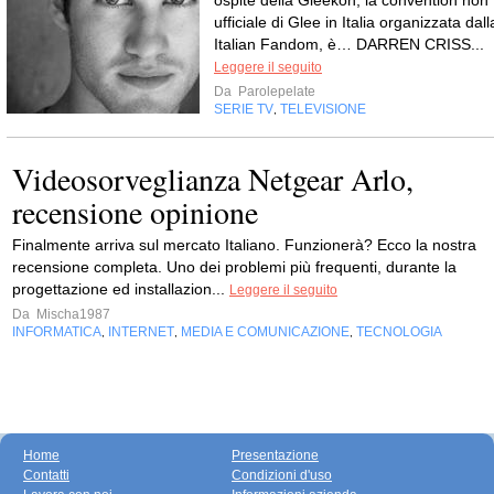
ufficiale di Glee in Italia organizzata dall
Italian Fandom, è… DARREN CRISS...
Leggere il seguito
Da
Parolepelate
SERIE TV
TELEVISIONE
,
Videosorveglianza Netgear Arlo,
recensione opinione
Finalmente arriva sul mercato Italiano. Funzionerà? Ecco la nostra
recensione completa. Uno dei problemi più frequenti, durante la
progettazione ed installazion...
Leggere il seguito
Da
Mischa1987
INFORMATICA
INTERNET
MEDIA E COMUNICAZIONE
TECNOLOGIA
,
,
,
Home
Presentazione
Contatti
Condizioni d'uso