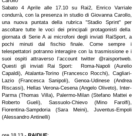
Carollo
Sabato 4 Aprile alle 17.10 su Rai2, Enrico Varriale
condurrà, con la presenza in studio di Giovanna Carollo,
una nuova puntata della rubrica "Stadio Sprint" per
ascoltare tutte le voci dei principali protagonisti della
giornata di Serie A ai microfoni degli inviati RaiSport, a
pochi minuti dal fischio finale. Come sempre i
telespettatori potranno interagire con la trasmissione e i
suoi ospiti attraverso l’account twitter @raisportweb.
Questi gli inviati Rai Sport: Roma-Napoli (Aurelio
Capaldi), Atalanta-Torino (Francesco Rocchi), Cagliari-
Lazio (Francesca Sanipoli), Genoa-Udinese (Andrea
Riscassi), Hellas Verona-Cesena (Angelo Oliveto), Inter-
Parma (Thomas Villa), Palermo-Milan (Stefano Mattei e
Roberto Gueli), Sassuolo-Chievo (Mino Farolfi),
Fiorentina-Sampdoria (Sara Meini), Juventus-Empoli
(Alessandro Antinelli)
ore 18.13
-
RAIDUE
: