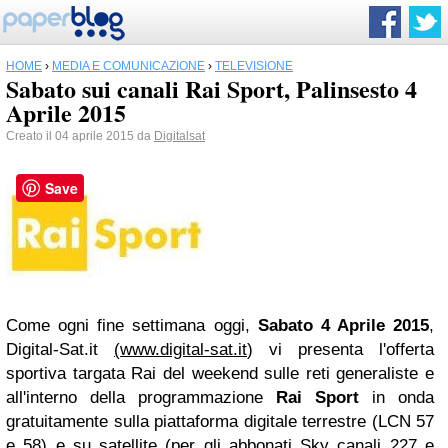
HOME
›
MEDIA E COMUNICAZIONE
›
TELEVISIONE
Sabato sui canali Rai Sport, Palinsesto 4
Aprile 2015
Creato il 04 aprile 2015 da
Digitalsat
Save
Come ogni fine settimana oggi,
Sabato 4 Aprile 2015
,
Digital-Sat.it
(
www.digital-sat.it
) vi presenta l'offerta
sportiva targata Rai del weekend sulle reti generaliste e
all'interno della programmazione
Rai Sport
in onda
gratuitamente sulla piattaforma digitale terrestre (LCN 57
e 58) e su satellite (per gli abbonati Sky canali 227 e