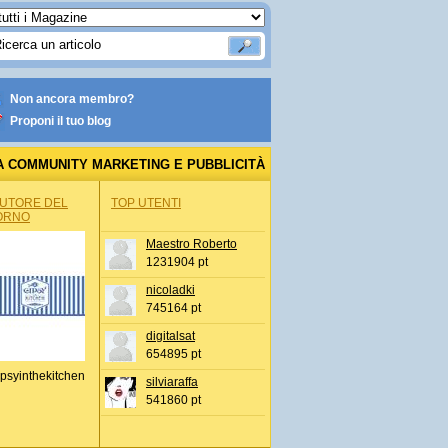
Non ancora membro?
Proponi il tuo blog
A COMMUNITY MARKETING E PUBBLICITÀ
AUTORE DEL
TOP UTENTI
ORNO
Maestro Roberto
1231904 pt
nicoladki
745164 pt
digitalsat
654895 pt
psyinthekitchen
silviaraffa
541860 pt