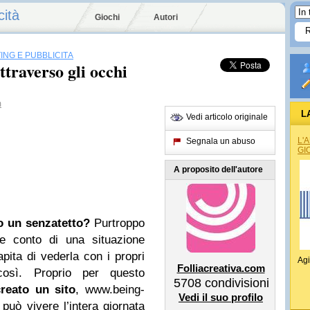
cità
Giochi
Autori
ING E PUBBLICITÀ
ttraverso gli occhi
m
L
Vedi articolo originale
L'
Segnala un abuso
GI
A proposito dell'autore
o un senzatetto?
Purtroppo
e conto di una situazione
pita di vederla con i propri
Agi
Folliacreativa.com
osì. Proprio per questo
5708
condivisioni
reato un sito
, www.being-
Vedi il suo profilo
può vivere l’intera giornata