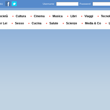
 su
Username
Password
ocietà
Cultura
Cinema
Musica
Libri
Viaggi
Tecnol
er Lei
Sesso
Cucina
Salute
Scienze
Media & Co