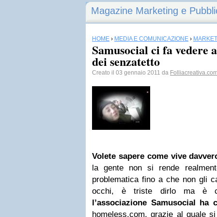
Magazine Marketing e Pubbli
HOME
›
MEDIA E COMUNICAZIONE
›
MARKET
Samusocial ci fa vedere a
dei senzatetto
Creato il 03 gennaio 2011 da
Folliacreativa.co
Volete sapere come vive davver
la gente non si rende realment
problematica fino a che non gli ca
occhi, è triste dirlo ma è c
l’associazione Samusocial ha c
homeless.com, grazie al quale si 