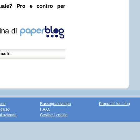
nuale? Pro e contro per
ina di
icoli :
one
Rassegna stampa
Proponi il tuo blog
 d'uso
F.A.Q.
ni azienda
Gestisci i cookie