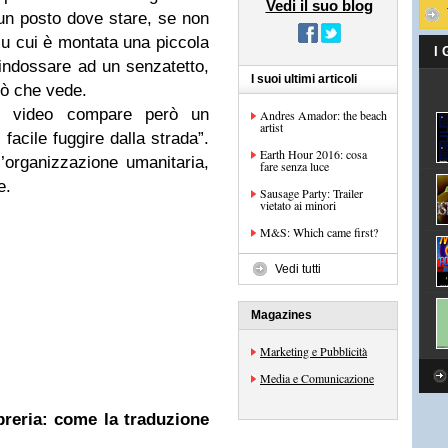
Vedi il suo blog
 un posto dove stare, se non
 su cui è montata una piccola
I
i indossare ad un senzatetto,
I suoi ultimi articoli
iò che vede.
l video compare però un
Andres Amador: the beach
artist
facile fuggire dalla strada”.
Earth Hour 2016: cosa
ll’organizzazione umanitaria,
fare senza luce
e.
Sausage Party: Trailer
vietato ai minori
M&S: Which came first?
Vedi tutti
Magazines
Marketing e Pubblicità
Media e Comunicazione
ibreria: come la traduzione