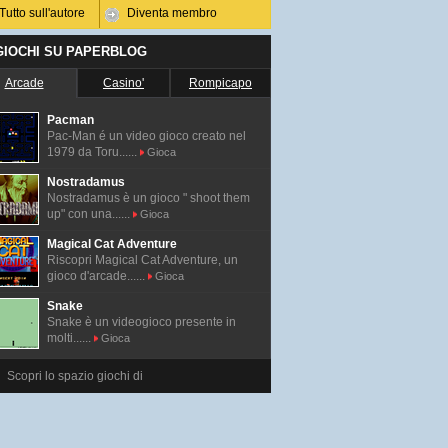
Tutto sull'autore
Diventa membro
 GIOCHI SU PAPERBLOG
Arcade
Casino'
Rompicapo
Pacman
Pac-Man é un video gioco creato nel
1979 da Toru......
Gioca
Nostradamus
Nostradamus è un gioco " shoot them
up" con una......
Gioca
Magical Cat Adventure
Riscopri Magical Cat Adventure, un
gioco d'arcade......
Gioca
Snake
Snake è un videogioco presente in
molti......
Gioca
Scopri lo spazio giochi di