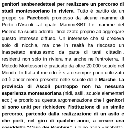
genitori sanbenedettesi per realizzare un percorso di
studi montessoriano in riviera
. Tutto è partito da un
gruppo su
Facebook
promosso da alcune mamme di
Porto d’Ascoli -al quale MammeSBT Le mamme del
Piceno ha subito aderito- finalizzato proprio ad aggregare
questo interesse diffuso. Un interesse che si credeva
solo di nicchia, ma che in realtà ha riscosso un
inaspettato entusiasmo da parte di tanti cittadini,
residenti non solo in riviera ma anche nell’entroterra. Il
Metodo Montessori è praticato da oltre 20.000 scuole nel
Mondo. In Italia il metodo è stato sempre poco utilizzato
ed è ancor meno presente nelle scuole delle
Marche
.
La
provincia di Ascoli purtroppo non ha nessuna
esperienza montessoriana
(nidi, asili, scuole elementari
ecc.) e proprio su questa argomentazione che
i genitori
si sono uniti per richiedere l’istituzione di un simile
percorso, partendo dalla realizzazione di un asilo e
che porti, nel giro di qualche anno, a creare una
cosiddetta “Casa dei Bambini”
. Ce ne parla Elisabetta,