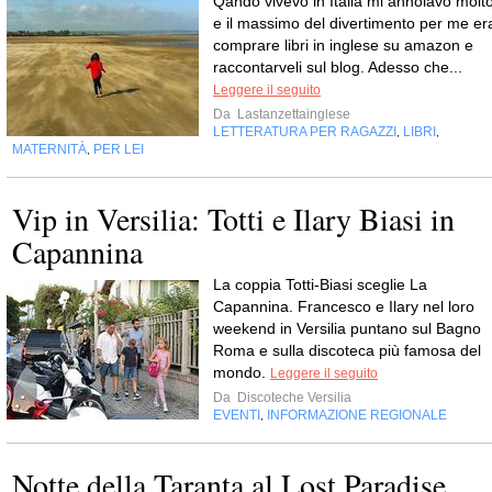
Qando vivevo in Italia mi annoiavo molto
e il massimo del divertimento per me er
comprare libri in inglese su amazon e
raccontarveli sul blog. Adesso che...
Leggere il seguito
Da
Lastanzettainglese
LETTERATURA PER RAGAZZI
LIBRI
,
,
MATERNITÀ
PER LEI
,
Vip in Versilia: Totti e Ilary Biasi in
Capannina
La coppia Totti-Biasi sceglie La
Capannina. Francesco e Ilary nel loro
weekend in Versilia puntano sul Bagno
Roma e sulla discoteca più famosa del
mondo.
Leggere il seguito
Da
Discoteche Versilia
EVENTI
INFORMAZIONE REGIONALE
,
Notte della Taranta al Lost Paradise