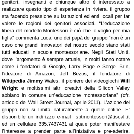
genitori, insegnanti e chiunque altro è interessato a
realizzare questo tipo di esperienza in riviera, il gruppo
sta facendo pressione su istituzioni ed enti locali per far
valere le ragioni dei genitori associati. “L’educazione
libera del modello Montessori è ciò che io voglio per mia
figlia” commenta Luca, uno dei papà del gruppo “non è un
caso che grandi innovatori del nostro secolo siano stati
tutti educati in scuole montessoriane. Negli Stati Uniti,
dove l’argomento è sempre attuale, in molti fanno notare
come i fondatori di Google, Larry Page e Sergei Brin,
l’ideatore di Amazon, Jeff Bezos, il fondatore di
Wikipedia
Jimmy
Wales, il pioniere dei videogiochi
Will
Wright
e moltissimi altri creativi della Silicon Valley
abbiano in comune un’educazione montessoriana” (cfr.
articolo del Wall Street Journal, aprile 2011). L’azione del
gruppo non si limita naturalmente a quelle online. E’
disponibile un indirizzo e-mail
sbtmontessori@tiscali.it
ed un cellulare 335.7437431 al quale poter manifestare
l’interesse a prender parte all’iniziativa e pre-aderire,