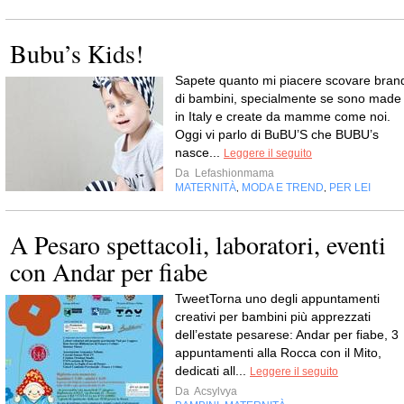
Bubu’s Kids!
Sapete quanto mi piacere scovare bran
di bambini, specialmente se sono made
in Italy e create da mamme come noi.
Oggi vi parlo di BuBU’S che BUBU’s
nasce...
Leggere il seguito
Da
Lefashionmama
MATERNITÀ
MODA E TREND
PER LEI
,
,
A Pesaro spettacoli, laboratori, eventi
con Andar per fiabe
TweetTorna uno degli appuntamenti
creativi per bambini più apprezzati
dell’estate pesarese: Andar per fiabe, 3
appuntamenti alla Rocca con il Mito,
dedicati all...
Leggere il seguito
Da
Acsylvya