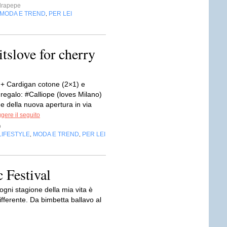
drapepe
MODA E TREND
PER LEI
,
itslove for cherry
 + Cardigan cotone (2×1) e
regalo: #Calliope (loves Milano)
e della nuova apertura in via
gere il seguito
o
LIFESTYLE
MODA E TREND
PER LEI
,
,
 Festival
ni stagione della mia vita è
fferente. Da bimbetta ballavo al