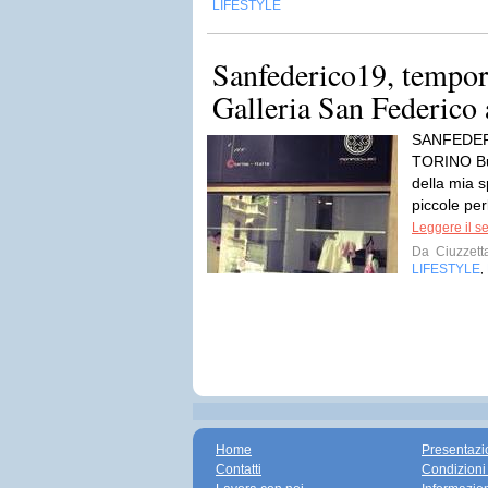
LIFESTYLE
Sanfederico19, tempor
Galleria San Federico 
SANFEDER
TORINO Buo
della mia s
piccole per
Leggere il s
Da
Ciuzzett
LIFESTYLE
,
Home
Presentazi
Contatti
Condizioni