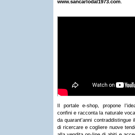
www.sancarlodal1973.com
.
Il portale e-shop, propone l’id
confini e racconta la naturale voc
da quarant’anni contraddistingue i
di ricercare e cogliere nuove ten
alla vendita on-line di abiti e ac