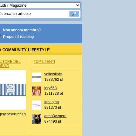
Non ancora membro?
Proponi il tuo blog
A COMMUNITY LIFESTYLE
AUTORE DEL
TOP UTENTI
ORNO
yellowflate
1983762 pt
lory663
1211328 pt
topogina
881373 pt
psyinthekitchen
anna3venere
874493 pt