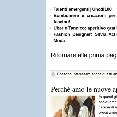
Talenti emergenti| Unodi100
Bomboniere e creazioni per 
fascino!
Uber e Tannico: aperitivo grat
Fashion Designer: Silvia Acti
Moda
Ritornare alla prima pag
Possono interessarti anche questi art
Perchè amo le nuove 
In questi 
assiduamen
catene di a
precisamen