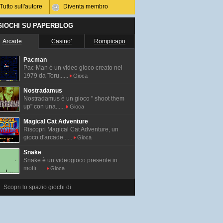
Tutto sull'autore
Diventa membro
 GIOCHI SU PAPERBLOG
Arcade
Casino'
Rompicapo
Pacman
Pac-Man é un video gioco creato nel
1979 da Toru......
Gioca
Nostradamus
Nostradamus è un gioco " shoot them
up" con una......
Gioca
Magical Cat Adventure
Riscopri Magical Cat Adventure, un
gioco d'arcade......
Gioca
Snake
Snake è un videogioco presente in
molti......
Gioca
Scopri lo spazio giochi di