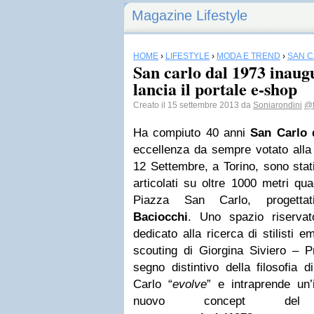
Magazine Lifestyle
HOME
›
LIFESTYLE
›
MODA E TREND
›
SAN 
San carlo dal 1973 inaugu
lancia il portale e-shop
Creato il 15 settembre 2013 da
Soniarondini
@f
Ha compiuto 40 anni
San Carlo
d
eccellenza da sempre votato alla r
12 Settembre, a Torino, sono stat
articolati su oltre 1000 metri qua
Piazza San Carlo, progettati
Baciocchi
. Uno spazio riservato
dedicato alla ricerca di stilisti e
scouting di Giorgina Siviero – P
segno distintivo della filosofia
Carlo “
evolve
” e intraprende un’
nuovo concept del 