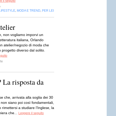
e il seguito
o
LIFESTYLE
MODA E TREND
PER LEI
,
,
telier
, non vogliamo imporvi un
letteratura italiana, Orlando
un atelier/negozio di moda che
 progetto diverso dal solito.
eguito
le
 La risposta da
e che, arrivata alla soglia dei 30
 non siano poi così fondamentali,
rimettersi a studiare l’Inglese, la
niera che...
Leggere il seguito