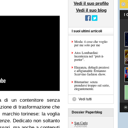
Vedi il suo profilo
Vedi il suo blog
I
I suoi ultimi articoli
Moda: 4 cose che voglio
per me solo per me
Atos Lombardini:
lucentezza nel “pret-à-
porter”.
Eleganza, dettagli preziosi
e artigianalità: Ermanno
Scervino fashion show.
Blumarine: senza
prendersi troppo sul serio,
elegantemente.
Vedi tutti
ea di un contenitore senza
azione di trasformazione che
Dossier Paperblog
l marchio torinese: la voglia
denze. Dedicato non soltanto
San Carlo
Aziende
cessori, ma anche a contenuti