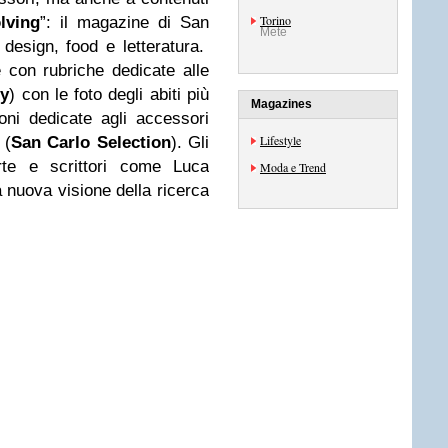
Torino
lving
”: il magazine di San
Mete
design, food e letteratura.
e con rubriche dedicate alle
ry
) con le foto degli abiti più
Magazines
ioni dedicate agli accessori
Lifestyle
 (
San Carlo Selection
). Gli
’arte e scrittori come Luca
Moda e Trend
 nuova visione della ricerca