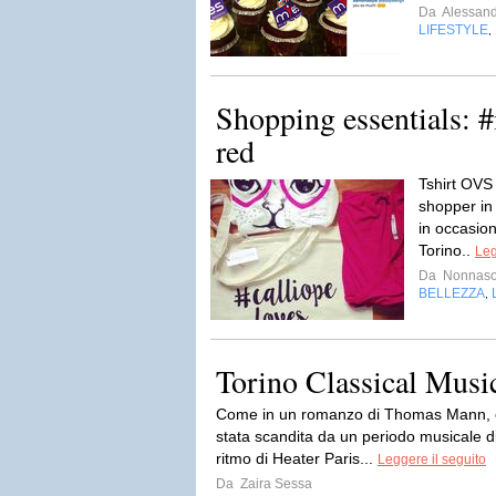
Da
Alessan
LIFESTYLE
,
Shopping essentials: #
red
Tshirt OVS
shopper in 
in occasion
Torino..
Leg
Da
Nonnas
BELLEZZA
,
Torino Classical Music
Come in un romanzo di Thomas Mann, og
stata scandita da un periodo musicale di
ritmo di Heater Paris...
Leggere il seguito
Da
Zaira Sessa