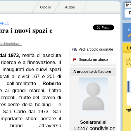
Giochi
Autori
CARLO
ra i nuovi spazi e
ashionintown
L
Vedi articolo originale
al 1973
, realtà di assoluta
L'
Segnala un abuso
icerca e all’innovazione. Il
GI
i inaugurati due nuovi spazi
A proposito dell'autore
drati ai civici 167 e 201 di
 dall’architetto
Roberto
 ai grandi marchi, l’altro
mergenti, frutto del lavoro di
residente della holding – e
Agi
 di San Carlo dal 1973. San
importante sfida: portare il
Soniarondini
brand attraverso
12247
condivisioni