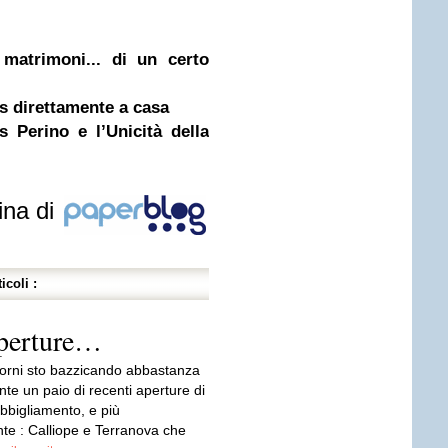
matrimoni... di un certo
is direttamente a casa
s Perino e l’Unicità della
ina di
icoli :
aperture…
giorni sto bazzicando abbastanza
te un paio di recenti aperture di
bbigliamento, e più
te : Calliope e Terranova che