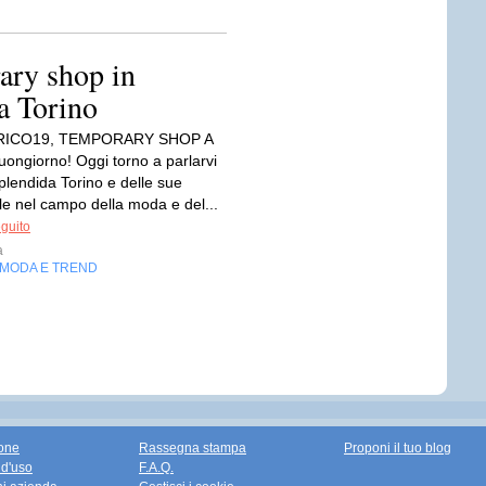
ary shop in
a Torino
ICO19, TEMPORARY SHOP A
ngiorno! Oggi torno a parlarvi
plendida Torino e delle sue
le nel campo della moda e del...
eguito
a
MODA E TREND
one
Rassegna stampa
Proponi il tuo blog
 d'uso
F.A.Q.