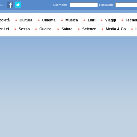
 su
Username
Password
ocietà
Cultura
Cinema
Musica
Libri
Viaggi
Tecnol
er Lei
Sesso
Cucina
Salute
Scienze
Media & Co