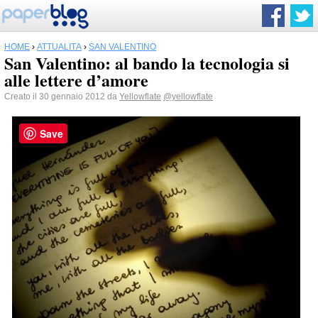
HOME
›
ATTUALITÀ
›
SAN VALENTINO
San Valentino: al bando la tecnologia si
alle lettere d’amore
Creato il 30 gennaio 2012 da
Yellowflate
@yellowflate
Save