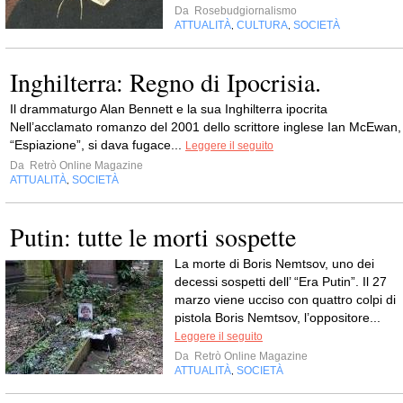
Da
Rosebudgiornalismo
ATTUALITÀ
CULTURA
SOCIETÀ
,
,
Inghilterra: Regno di Ipocrisia.
Il drammaturgo Alan Bennett e la sua Inghilterra ipocrita
Nell’acclamato romanzo del 2001 dello scrittore inglese Ian McEwan,
“Espiazione”, si dava fugace...
Leggere il seguito
Da
Retrò Online Magazine
ATTUALITÀ
SOCIETÀ
,
Putin: tutte le morti sospette
La morte di Boris Nemtsov, uno dei
decessi sospetti dell’ “Era Putin”. Il 27
marzo viene ucciso con quattro colpi di
pistola Boris Nemtsov, l’oppositore...
Leggere il seguito
Da
Retrò Online Magazine
ATTUALITÀ
SOCIETÀ
,