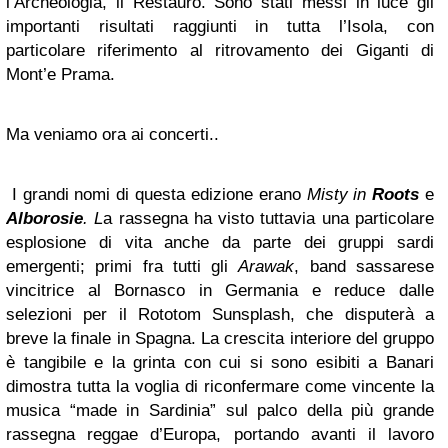
l’Archeologia, il Restauro. Sono stati messi in luce gli
importanti risultati raggiunti in tutta l’Isola, con
particolare riferimento al ritrovamento dei Giganti di
Mont’e Prama.
Ma veniamo ora ai concerti..
I grandi nomi di questa edizione erano
Misty in
Roots
e
Alborosie
. L
a rassegna ha visto tuttavia una particolare
esplosione di vita anche da parte dei gruppi sardi
emergenti; primi fra tutti gli
Arawak
, band sassarese
vincitrice al Bornasco in Germania e reduce dalle
selezioni per il Rototom Sunsplash, che disputerà a
breve la finale in Spagna. La crescita interiore del gruppo
è tangibile e la grinta con cui si sono esibiti a Banari
dimostra tutta la voglia di riconfermare come vincente la
musica “made in Sardinia” sul palco della più grande
rassegna reggae d’Europa, portando avanti il lavoro