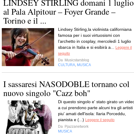
LINDSEY STIRLING domani 1 luglio
al Pala Alpitour – Foyer Grande –
Torino e il ...
Lindsey Stirling,la violinista californiana
famosa per i suoi virtuosismi con
l’archetto in cosplay, mercoledì 1 luglio
sbarca in Italia e si esibirà a...
Leggere il
seguito
Da
Musicstarsblog
CULTURA
MUSICA
,
I sassaresi NASODOBLE tornano col
nuovo singolo "Cazz boh"
Di questo singolo e' stato girato un vide
a cui prendono parte alcuni tra gli artisti
piu' amati dell'isola: Ilaria Porceddu,
pianista e (...)
Leggere il seguito
Da
Pjazzanetwork
MUSICA