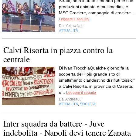
Straffi, nota in tutto il mondo per le sue
produzioni animate e multimediali, e
MSC Crociere, compagnia di crociere...
Leggere il seguito
Da
Yellowflate
ATTUALITÀ
Calvi Risorta in piazza contro la
centrale
Di Ivan TrocchiaQualche giorno fa la
scoperta del " più grande sito di
smaltimento clandestino di rifiuti tossici"
a Calvi Risorta, in provincia di Caserta,
e...
Leggere il seguito
Da
Andrea86
ATTUALITÀ
SOCIETÀ
,
Inter squadra da battere - Juve
indebolita - Napoli devi tenere Zapata