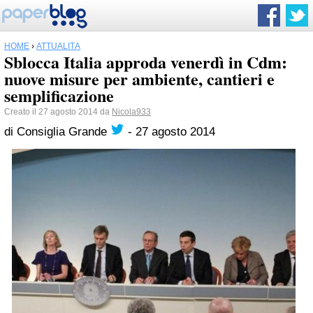
HOME
›
ATTUALITÀ
Sblocca Italia approda venerdì in Cdm:
nuove misure per ambiente, cantieri e
semplificazione
Creato il 27 agosto 2014 da
Nicola933
di
Consiglia Grande
-
27 agosto 2014