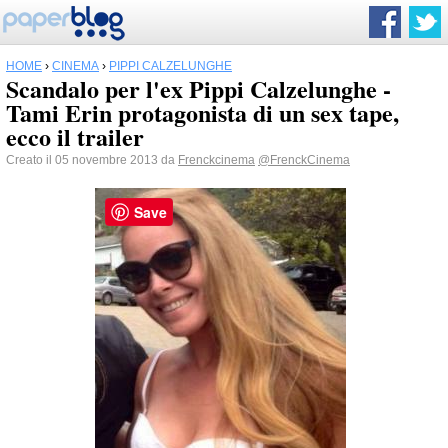
HOME
›
CINEMA
›
PIPPI CALZELUNGHE
Scandalo per l'ex Pippi Calzelunghe -
Tami Erin protagonista di un sex tape,
ecco il trailer
Creato il 05 novembre 2013 da
Frenckcinema
@FrenckCinema
Save