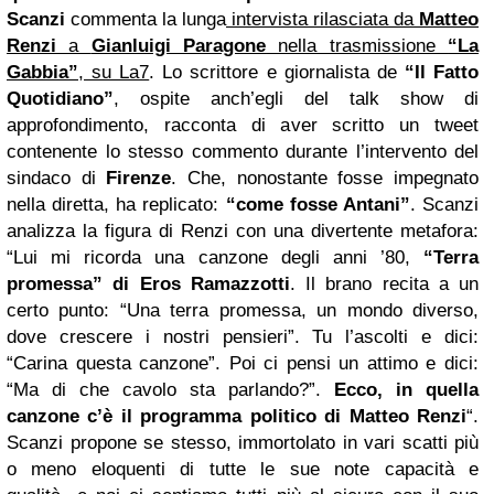
Scanzi
commenta la lunga
intervista rilasciata da
Matteo
Renzi
a
Gianluigi Paragone
nella trasmissione
“La
Gabbia”
, su La7
. Lo scrittore e giornalista de
“Il Fatto
Quotidiano”
, ospite anch’egli del talk show di
approfondimento, racconta di aver scritto un tweet
contenente lo stesso commento durante l’intervento del
sindaco di
Firenze
. Che, nonostante fosse impegnato
nella diretta, ha replicato:
“come fosse Antani”
. Scanzi
analizza la figura di Renzi con una divertente metafora:
“Lui mi ricorda una canzone degli anni ’80,
“Terra
promessa” di Eros Ramazzotti
. Il brano recita a un
certo punto: “Una terra promessa, un mondo diverso,
dove crescere i nostri pensieri”. Tu l’ascolti e dici:
“Carina questa canzone”. Poi ci pensi un attimo e dici:
“Ma di che cavolo sta parlando?”.
Ecco, in quella
canzone c’è il programma politico di Matteo Renzi
“.
Scanzi propone se stesso, immortolato in vari scatti più
o meno eloquenti di tutte le sue note capacità e