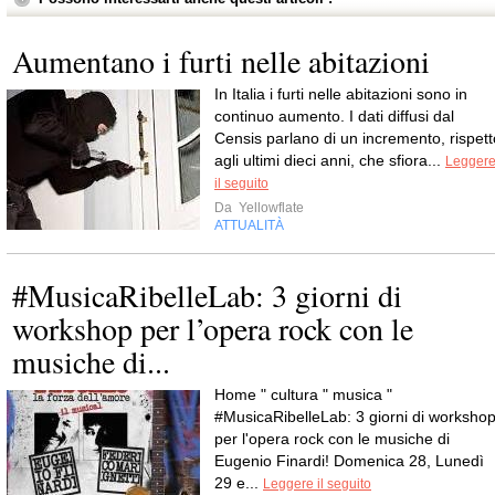
Aumentano i furti nelle abitazioni
In Italia i furti nelle abitazioni sono in
continuo aumento. I dati diffusi dal
Censis parlano di un incremento, rispett
agli ultimi dieci anni, che sfiora...
Legger
il seguito
Da
Yellowflate
ATTUALITÀ
#MusicaRibelleLab: 3 giorni di
workshop per l’opera rock con le
musiche di...
Home " cultura " musica "
#MusicaRibelleLab: 3 giorni di worksho
per l'opera rock con le musiche di
Eugenio Finardi! Domenica 28, Lunedì
29 e...
Leggere il seguito