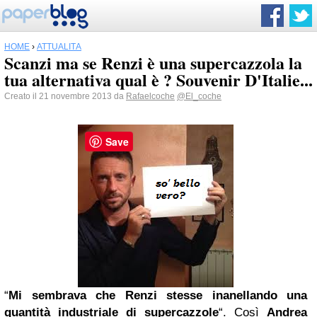
HOME
›
ATTUALITÀ
Scanzi ma se Renzi è una supercazzola la
tua alternativa qual è ? Souvenir D'Italie...
Creato il 21 novembre 2013 da
Rafaelcoche
@El_coche
Save
“
Mi sembrava che Renzi stesse inanellando una
quantità industriale di supercazzole
“. Così
Andrea