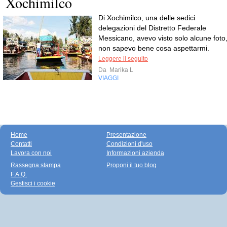
Xochimilco
Di Xochimilco, una delle sedici
delegazioni del Distretto Federale
Messicano, avevo visto solo alcune foto
non sapevo bene cosa aspettarmi.
Leggere il seguito
Da
Marika L
VIAGGI
Home
Presentazione
Contatti
Condizioni d'uso
Lavora con noi
Informazioni azienda
Rassegna stampa
Proponi il tuo blog
F.A.Q.
Gestisci i cookie