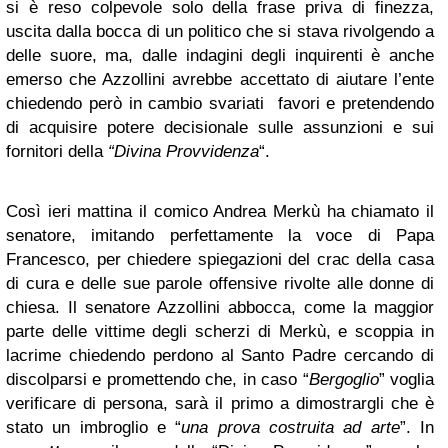
si è reso colpevole solo della frase priva di finezza,
uscita dalla bocca di un politico che si stava rivolgendo a
delle suore, ma, dalle indagini degli inquirenti è anche
emerso che Azzollini avrebbe accettato di aiutare l’ente
chiedendo però in cambio svariati favori e pretendendo
di acquisire potere decisionale sulle assunzioni e sui
fornitori della
“Divina Provvidenza
“.
Così ieri mattina il comico Andrea Merkù ha chiamato il
senatore, imitando perfettamente la voce di Papa
Francesco, per chiedere spiegazioni del crac della casa
di cura e delle sue parole offensive rivolte alle donne di
chiesa. Il senatore Azzollini abbocca, come la maggior
parte delle vittime degli scherzi di Merkù, e scoppia in
lacrime chiedendo perdono al Santo Padre cercando di
discolparsi e promettendo che, in caso “
Bergoglio
” voglia
verificare di persona, sarà il primo a dimostrargli che è
stato un imbroglio e “
una prova costruita ad arte
”. In