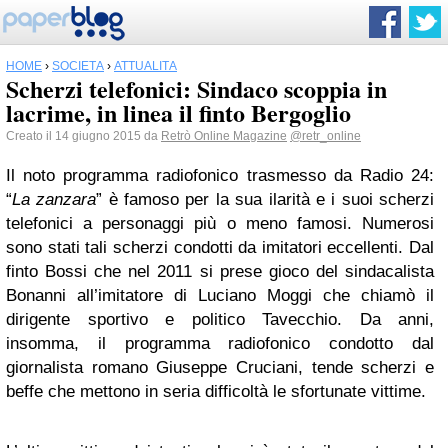
HOME
›
SOCIETÀ
›
ATTUALITÀ
Scherzi telefonici: Sindaco scoppia in
lacrime, in linea il finto Bergoglio
Creato il 14 giugno 2015 da
Retrò Online Magazine
@retr_online
Il noto programma radiofonico trasmesso da Radio 24:
“
La zanzara
” è famoso per la sua ilarità e i suoi scherzi
telefonici a personaggi più o meno famosi. Numerosi
sono stati tali scherzi condotti da imitatori eccellenti. Dal
finto Bossi che nel 2011 si prese gioco del sindacalista
Bonanni all’imitatore di Luciano Moggi che chiamò il
dirigente sportivo e politico Tavecchio. Da anni,
insomma, il programma radiofonico condotto dal
giornalista romano Giuseppe Cruciani, tende scherzi e
beffe che mettono in seria difficoltà le sfortunate vittime.