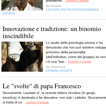
presidente...
Leggere il seguito
Da
Eurasia
CULTURA
POLITICA INTERNAZIONALE
,
,
SOCIETÀ
Innovazione e tradizione: un binomio
inscindibile
Lo studio della psicologia umana ci ha
dimostrato che non può esistere svilupp
armonico della personalità
(dell’individuo, come del gruppo) se non
c’è una “bas...
Leggere il seguito
Da
Fmarzocca
OPINIONI
SOCIETÀ
,
Le "svolte" di papa Francesco
Sicuramente, Laudato si', la recente lettera circolare (in gergo,
enciclica), è destinata a far discutere, non solo i cattolici. Sicurament
si tratta di un...
Leggere il seguito