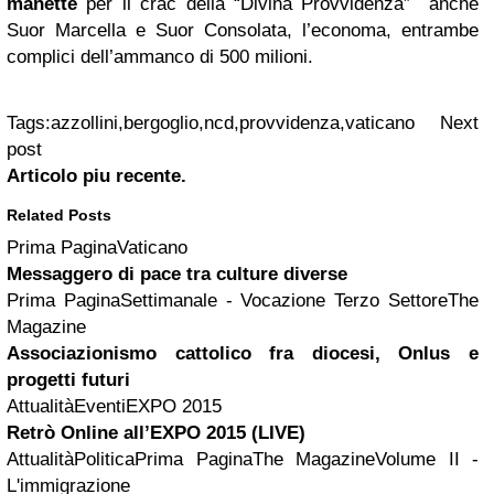
manette
per il crac della “Divina Provvidenza” anche
Suor Marcella e Suor Consolata, l’economa, entrambe
complici dell’ammanco di 500 milioni.
Tags:
azzollini,bergoglio,ncd,provvidenza,vaticano
Next
post
Articolo piu recente.
Related Posts
Prima PaginaVaticano
Messaggero di pace tra culture diverse
Prima PaginaSettimanale - Vocazione Terzo SettoreThe
Magazine
Associazionismo cattolico fra diocesi, Onlus e
progetti futuri
AttualitàEventiEXPO 2015
Retrò Online all’EXPO 2015 (LIVE)
AttualitàPoliticaPrima PaginaThe MagazineVolume II -
L'immigrazione