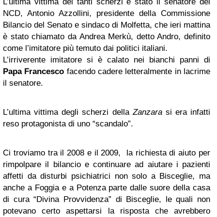
L’ultima vittima dei tanti scherzi è stato il senatore del
NCD, Antonio Azzollini, presidente della Commissione
Bilancio del Senato e sindaco di Molfetta, che ieri mattina
è stato chiamato da Andrea Merkù, detto Andro, definito
come l’imitatore più temuto dai politici italiani.
L’irriverente imitatore si è calato nei bianchi panni di
Papa Francesco
facendo cadere letteralmente in lacrime
il senatore.
L’ultima vittima degli scherzi della
Zanzara
si era infatti
reso protagonista di uno “scandalo”.
Ci troviamo tra il 2008 e il 2009, la richiesta di aiuto per
rimpolpare il bilancio e continuare ad aiutare i pazienti
affetti da disturbi psichiatrici non solo a Bisceglie, ma
anche a Foggia e a Potenza parte dalle suore della casa
di cura “Divina Provvidenza” di Bisceglie, le quali non
potevano certo aspettarsi la risposta che avrebbero