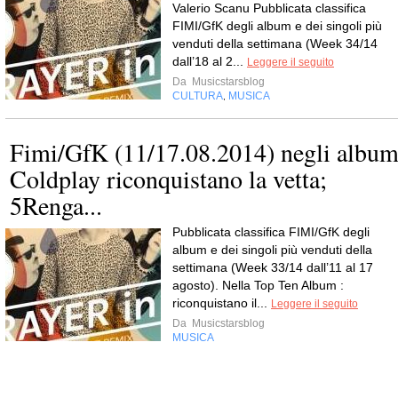
Valerio Scanu Pubblicata classifica
FIMI/GfK degli album e dei singoli più
venduti della settimana (Week 34/14
dall’18 al 2...
Leggere il seguito
Da
Musicstarsblog
CULTURA
MUSICA
,
Fimi/GfK (11/17.08.2014) negli albu
Coldplay riconquistano la vetta;
5Renga...
Pubblicata classifica FIMI/GfK degli
album e dei singoli più venduti della
settimana (Week 33/14 dall’11 al 17
agosto). Nella Top Ten Album :
riconquistano il...
Leggere il seguito
Da
Musicstarsblog
MUSICA