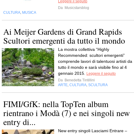
Leggere il seguito
Da
Musicstarsblog
CULTURA
MUSICA
,
Ai Meijer Gardens di Grand Rapids
Scultori emergenti da tutto il mondo
La mostra collettiva “Highly
Recommended: scultori emergenti”
comprende lavori di talentuosi artisti da
tutto il mondo e sarà visibile fino al 4
gennaio 2015.
Leggere il seguito
Da
Benedetta Tintillini
ARTE
CULTURA
SCULTURA
,
,
FIMI/GfK: nella TopTen album
rientrano i Modà (7) e nei singoli new
entry di...
New entry singoli Lasciami Entrare –