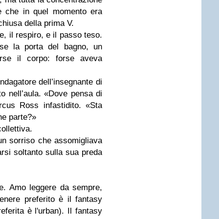
le che in quel momento era
chiusa della prima V.
, il respiro, e il passo teso.
use la porta del bagno, un
orse il corpo: forse aveva
indagatore dell’insegnante di
to nell’aula. «Dove pensa di
cus Ross infastidito. «Sta
he parte?»
ollettiva.
 un sorriso che assomigliava
rsi soltanto sulla sua preda
ice. Amo leggere da sempre,
enere preferito è il fantasy
ferita è l'urban). Il fantasy