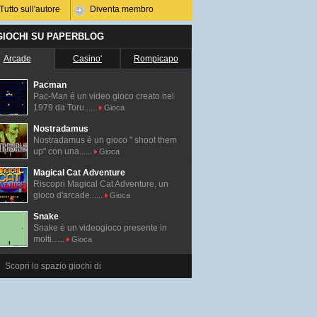
Tutto sull'autore
Diventa membro
 GIOCHI SU PAPERBLOG
Arcade
Casino'
Rompicapo
Pacman
Pac-Man é un video gioco creato nel
1979 da Toru......
Gioca
Nostradamus
Nostradamus è un gioco " shoot them
up" con una......
Gioca
Magical Cat Adventure
Riscopri Magical Cat Adventure, un
gioco d'arcade......
Gioca
Snake
Snake è un videogioco presente in
molti......
Gioca
Scopri lo spazio giochi di