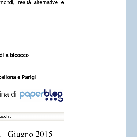
ondi, realtà alternative e
 di albicocco
cellona e Parigi
ina di
icoli :
it - Giugno 2015