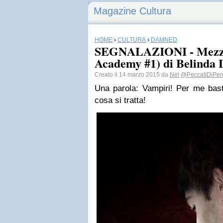
Magazine Cultura
HOME
›
CULTURA
›
DAMNED
SEGNALAZIONI - Mezz
Academy #1) di Belinda 
Creato il 14 marzo 2015 da
Nel
@PeccatiDiPe
Una parola: Vampiri! Per me bast
cosa si tratta!