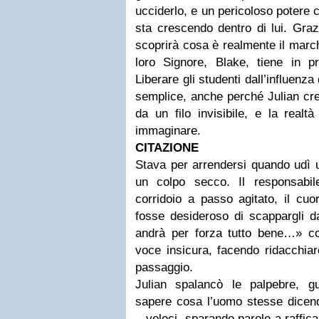
ucciderlo, e un pericoloso potere
sta crescendo dentro di lui. Graz
scoprirà cosa è realmente il march
loro Signore, Blake, tiene in pr
Liberare gli studenti dall’influenz
semplice, anche perché Julian cre
da un filo invisibile, e la real
immaginare.
CITAZIONE
Stava per arrendersi quando udì 
un colpo secco. Il responsabile
corridoio a passo agitato, il cu
fosse desideroso di scappargli da
andrà per forza tutto bene…» c
voce insicura, facendo ridacchia
passaggio.
Julian spalancò le palpebre, 
sapere cosa l’uomo stesse dicen
...veloci, sparando parole a raffic