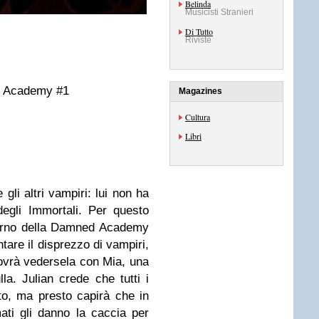
Belinda
Musicisti Stranieri
Di Tutto
Riviste
d Academy #1
Magazines
Cultura
Libri
gli altri vampiri: lui non ha
degli Immortali. Per questo
terno della Damned Academy
ntare il disprezzo di vampiri,
vrà vedersela con Mia, una
la. Julian crede che tutti i
to, ma presto capirà che in
mati gli danno la caccia per