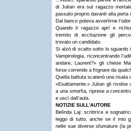
di Julian era sul ragazzo morta
passato proprio davanti alla porta 
Dal banco poteva avvertirne l’odore
Quando il ragazzo aprì e richi
tremito di eccitazione gli perc
trovato un candidato.
Si alzò di scatto sotto lo sguardo 
Vampirologia, riconcentrando l’udi
andare, Laurent?» gli chiese Mar
forse correndo a frignare da qualc
Quella battuta scatenò una risata c
«Esattamente.» Julian gli rivolse
a una smorfia, riprese a concentra
e uscì dall’aula.
NOTIZIE SULL'AUTORE
Belinda Laj: scrittrice e sognatr
leggo di tutto, anche se il mio g
nelle sue diverse sfumature (la pre