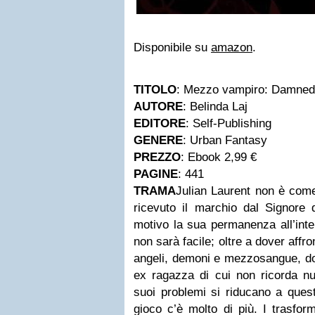
Disponibile su
amazon
.
TITOLO
: Mezzo vampiro: Damne
AUTORE
: Belinda Laj
EDITORE
: Self-Publishing
GENERE
: Urban Fantasy
PREZZO
: Ebook 2,99 €
PAGINE
: 441
TRAMA
Julian Laurent non è come 
ricevuto il marchio dal Signore 
motivo la sua permanenza all’in
non sarà facile; oltre a dover affro
angeli, demoni e mezzosangue, do
ex ragazza di cui non ricorda nul
suoi problemi si riducano a ques
gioco c’è molto di più. I trasfor