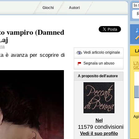
Giochi
Autori
o vampiro (Damned
Laj
nna
L
Vedi articolo originale
a è avanza per scoprire di
L'
Segnala un abuso
GI
A proposito dell'autore
Agi
Nel
11579
condivisioni
Vedi il suo profilo