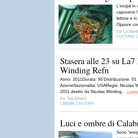
L'incipit in
capoversi l
lettore e lo
Oppure con
Da
La Stamb
CULTURA
L
,
Stasera alle 23 su La7
Winding Refn
Anno: 2011Durata: 95'Distribuzione: 01 
AzioneNazionalita: USARegia: Nicolas W
2011 diretto da Nicolas Winding...
Legger
Da
Taxi Drivers
CINEMA
CULTURA
,
Luci e ombre di Calab
Sono "emig