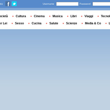
 su
Username
Password
ocietà
Cultura
Cinema
Musica
Libri
Viaggi
Tecnol
er Lei
Sesso
Cucina
Salute
Scienze
Media & Co