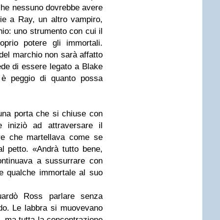
 che nessuno dovrebbe avere
ie a Ray, un altro vampiro,
io: uno strumento con cui il
oprio potere gli immortali.
a del marchio non sarà affatto
de di essere legato a Blake
tà è peggio di quanto possa
una porta che si chiuse con
 iniziò ad attraversare il
ore che martellava come se
l petto. «Andrà tutto bene,
ontinuava a sussurrare con
re qualche immortale al suo
guardò Ross parlare senza
do. Le labbra si muovevano
a, ma tutta la concentrazione