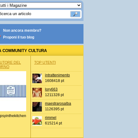
Non ancora membro?
Proponi il tuo blog
A COMMUNITY CULTURA
AUTORE DEL
TOP UTENTI
ORNO
intrattenimento
1608418 pt
lory663
1211328 pt
maestrarosalba
1126395 pt
psyinthekitchen
rimmel
615214 pt