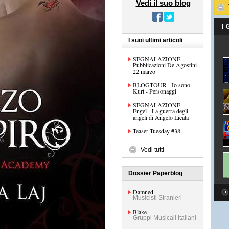
Vedi il suo blog
I
I suoi ultimi articoli
SEGNALAZIONE -
Pubblicazioni De Agostini
22 marzo
BLOGTOUR - Io sono
Kurt - Personaggi
SEGNALAZIONE -
Engel - La guerra degli
angeli di Angelo Licata
Teaser Tuesday #38
Vedi tutti
Dossier Paperblog
Damned
Musicisti Stranieri
Blake
Gruppi Musicali Italiani