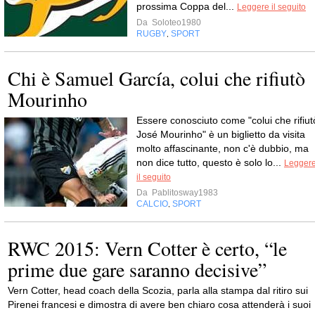
prossima Coppa del...
Leggere il seguito
Da
Soloteo1980
RUGBY
SPORT
,
Chi è Samuel García, colui che rifiutò
Mourinho
Essere conosciuto come "colui che rifiut
José Mourinho" è un biglietto da visita
molto affascinante, non c'è dubbio, ma
non dice tutto, questo è solo lo...
Legger
il seguito
Da
Pablitosway1983
CALCIO
SPORT
,
RWC 2015: Vern Cotter è certo, “le
prime due gare saranno decisive”
Vern Cotter, head coach della Scozia, parla alla stampa dal ritiro sui
Pirenei francesi e dimostra di avere ben chiaro cosa attenderà i suoi