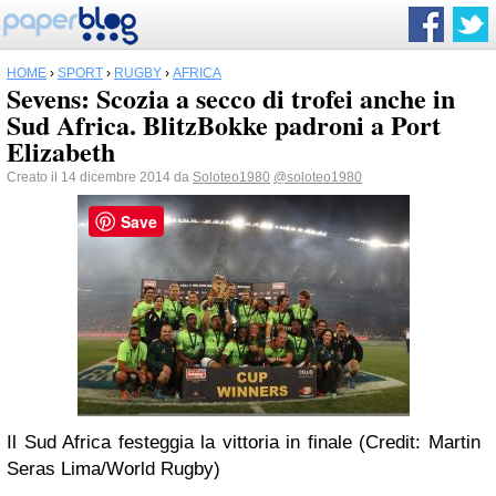
HOME
›
SPORT
›
RUGBY
›
AFRICA
Sevens: Scozia a secco di trofei anche in
Sud Africa. BlitzBokke padroni a Port
Elizabeth
Creato il 14 dicembre 2014 da
Soloteo1980
@soloteo1980
Save
Il Sud Africa festeggia la vittoria in finale (Credit: Martin
Seras Lima/World Rugby)