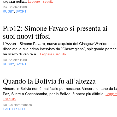
ragazzi nella...
Leggere il seguito
Da
Soloteo1980
RUGBY
SPORT
,
Pro12: Simone Favaro si presenta ai
suoi nuovi tifosi
L'Azzurro Simone Favaro, nuovo acquisto dei Glasgow Warriors, ha
rilasciato la sua prima intervista da "Glaswegians", spiegando perché
ha scelto di venire a...
Leggere il seguito
Da
Soloteo1980
RUGBY
SPORT
,
Quando la Bolivia fu all’altezza
Vincere in Bolivia non è mai facile per nessuno. Vincere lontano da L
Paz, Sucre o Cochabamba, per la Bolivia, è ancor più difficile.
Legger
il seguito
Da
Calcioromantico
CALCIO
SPORT
,