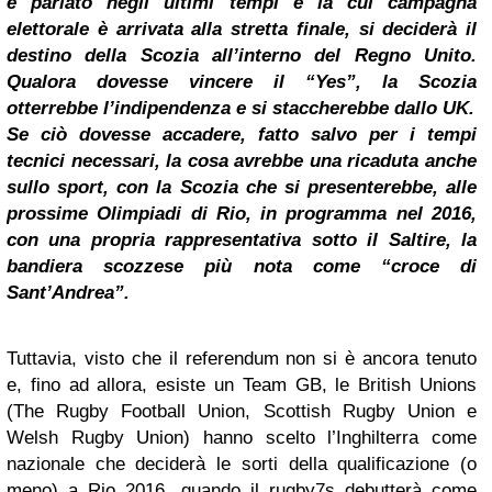
è parlato negli ultimi tempi e la cui campagna
elettorale è arrivata alla stretta finale, si deciderà il
destino della Scozia all’interno del Regno Unito.
Qualora dovesse vincere il “Yes”, la Scozia
otterrebbe l’indipendenza e si staccherebbe dallo UK.
Se ciò dovesse accadere, fatto salvo per i tempi
tecnici necessari, la cosa avrebbe una ricaduta anche
sullo sport, con la Scozia che si presenterebbe, alle
prossime Olimpiadi di Rio, in programma nel 2016,
con una propria rappresentativa sotto il Saltire, la
bandiera scozzese più nota come “croce di
Sant’Andrea”.
Tuttavia, visto che il referendum non si è ancora tenuto
e, fino ad allora, esiste un Team GB, le British Unions
(The Rugby Football Union, Scottish Rugby Union e
Welsh Rugby Union) hanno scelto l’Inghilterra come
nazionale che deciderà le sorti della qualificazione (o
meno) a Rio 2016, quando il rugby7s debutterà come