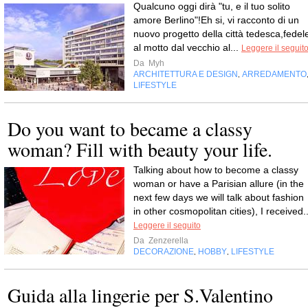
Qualcuno oggi dirà "tu, e il tuo solito
amore Berlino"!Eh si, vi racconto di un
nuovo progetto della città tedesca,fedel
al motto dal vecchio al...
Leggere il seguit
Da
Myh
ARCHITETTURA E DESIGN
ARREDAMENTO
,
LIFESTYLE
Do you want to became a classy
woman? Fill with beauty your life.
Talking about how to become a classy
woman or have a Parisian allure (in the
next few days we will talk about fashion
in other cosmopolitan cities), I received..
Leggere il seguito
Da
Zenzerella
DECORAZIONE
HOBBY
LIFESTYLE
,
,
Guida alla lingerie per S.Valentino