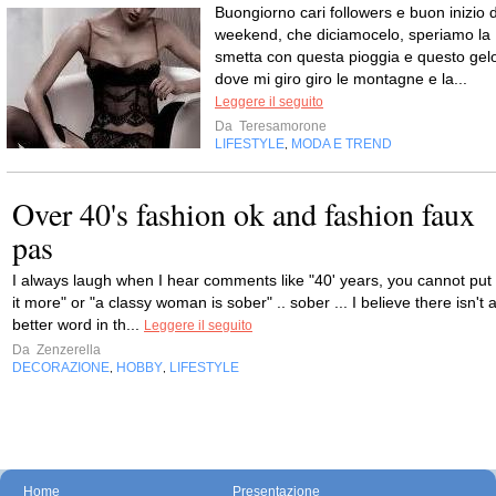
Buongiorno cari followers e buon inizio d
weekend, che diciamocelo, speriamo la
smetta con questa pioggia e questo gel
dove mi giro giro le montagne e la...
Leggere il seguito
Da
Teresamorone
LIFESTYLE
MODA E TREND
,
Over 40's fashion ok and fashion faux
pas
I always laugh when I hear comments like "40' years, you cannot put
it more" or "a classy woman is sober" .. sober ... I believe there isn't 
better word in th...
Leggere il seguito
Da
Zenzerella
DECORAZIONE
HOBBY
LIFESTYLE
,
,
Home
Presentazione