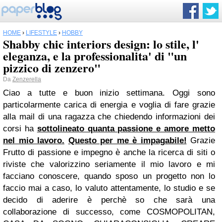
HOME
›
LIFESTYLE
›
HOBBY
Shabby chic interiors design: lo stile, l'
eleganza, e la professionalita' di "un
pizzico di zenzero"
Da
Zenzerella
Ciao a tutte e buon inizio settimana. Oggi sono
particolarmente carica di energia e voglia di fare grazie
alla mail di una ragazza che chiedendo informazioni dei
corsi ha
sottolineato quanta passione e amore metto
nel mio lavoro.
Questo per me è impagabile!
Grazie
Frutto di passione e impegno è anche la ricerca di siti o
riviste che valorizzino seriamente il mio lavoro e mi
facciano conoscere, quando sposo un progetto non lo
faccio mai a caso, lo valuto attentamente, lo studio e se
decido di aderire è perchè so che sarà una
collaborazione di successo, come COSMOPOLITAN,