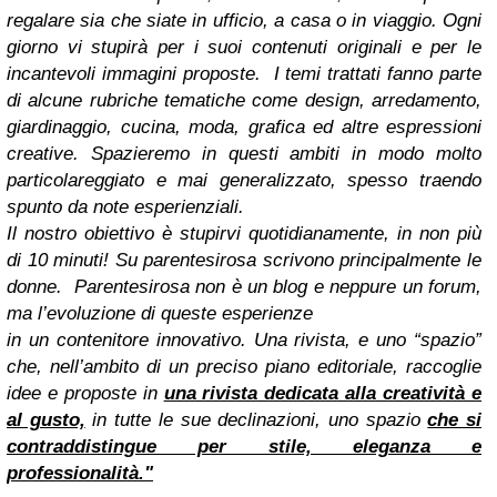
regalare sia che siate in ufficio, a casa o in viaggio. Ogni
giorno vi stupirà per i suoi contenuti originali e per le
incantevoli immagini proposte.
I temi trattati fanno parte
di alcune rubriche tematiche come design, arredamento,
giardinaggio, cucina, moda, grafica ed altre espressioni
creative. Spazieremo in questi ambiti in modo molto
particolareggiato e mai generalizzato, spesso traendo
spunto da note esperienziali.
Il nostro obiettivo è stupirvi quotidianamente, in non più
di 10 minuti!
Su parentesirosa scrivono principalmente le
donne.
Parentesirosa non è un blog e neppure un forum,
ma l’evoluzione di queste esperienze
in un contenitore innovativo.
Una rivista, e uno “spazio”
che, nell’ambito di un preciso piano editoriale, raccoglie
idee e proposte
in
una rivista dedicata alla creatività e
al gusto,
in tutte le sue declinazioni, u
no spazio
che si
contraddistingue per stile, eleganza e
professionalità."