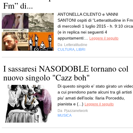
Fm” di...
ANTONELLA CILENTO e VANNI
SANTONI ospiti di “Letteratitudine in Fm
di mercoledì 1 luglio 2015 - h. 9:10 circa
(e in replica nei seguenti 4
appuntamenti:...
Leggere il seguito
Da
Letteratitudine
CULTURA
LIBRI
,
I sassaresi NASODOBLE tornano col
nuovo singolo "Cazz boh"
Di questo singolo e' stato girato un vide
a cui prendono parte alcuni tra gli artisti
piu' amati dell'isola: Ilaria Porceddu,
pianista e (...)
Leggere il seguito
Da
Pjazzanetwork
MUSICA