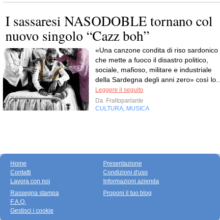
I sassaresi NASODOBLE tornano col
nuovo singolo “Cazz boh”
«Una canzone condita di riso sardonico
che mette a fuoco il disastro politico,
sociale, mafioso, militare e industriale
della Sardegna degli anni zero» così lo..
Leggere il seguito
Da
Fraltoparlante
CULTURA
MUSICA
,
Home
Presentazione
Contatti
Condizioni d'uso
Lavora con noi
Informazioni azienda
Rassegna stampa
Proponi il tuo blog
F.A.Q.
Gestisci i cookie