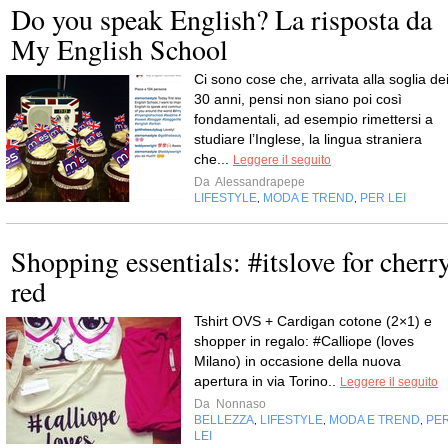
Do you speak English? La risposta da
My English School
Ci sono cose che, arrivata alla soglia de
30 anni, pensi non siano poi così
fondamentali, ad esempio rimettersi a
studiare l’Inglese, la lingua straniera
che...
Leggere il seguito
Da
Alessandrapepe
LIFESTYLE
MODA E TREND
PER LEI
,
,
Shopping essentials: #itslove for cherr
red
Tshirt OVS + Cardigan cotone (2×1) e
shopper in regalo: #Calliope (loves
Milano) in occasione della nuova
apertura in via Torino..
Leggere il seguito
Da
Nonnaso
BELLEZZA
LIFESTYLE
MODA E TREND
PE
,
,
,
LEI