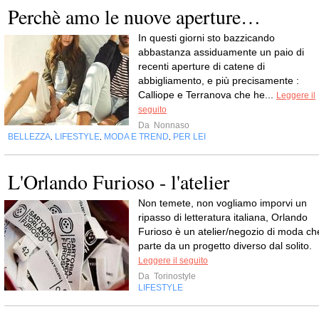
Perchè amo le nuove aperture…
In questi giorni sto bazzicando
abbastanza assiduamente un paio di
recenti aperture di catene di
abbigliamento, e più precisamente :
Calliope e Terranova che he...
Leggere il
seguito
Da
Nonnaso
BELLEZZA
LIFESTYLE
MODA E TREND
PER LEI
,
,
,
L'Orlando Furioso - l'atelier
Non temete, non vogliamo imporvi un
ripasso di letteratura italiana, Orlando
Furioso è un atelier/negozio di moda ch
parte da un progetto diverso dal solito.
Leggere il seguito
Da
Torinostyle
LIFESTYLE