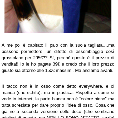
A me poi è capitato il paio con la suola tagliata….ma
possono permettersi un difetto di assemblaggio così
grossolano per 295€?? Sì, perchè questo è il prezzo di
vendita!! Io le ho pagate 39€ e credo che il loro prezzo
giusto sia attorno alle 150€ massimi. Ma andiamo avanti.
Il tacco non è in osso come detto everywhere, e ci
manca (che schifo), ma in plastica. Rispetto a come si
vede in internet, la parte bianca non è “colore pieno” ma
tutta screziata per dare proprio l’idea di osso. Cosa che
già nella seconda versione delle deco (che sembrano
migliori di queste, ma NON LO SONO AFFATTO, anzi)è