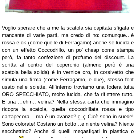
Voglio sperare che a me la scatola sia capitata sfigata e
mancante di varie parti, ma credo di no: comunque…è
rossa e ok (come quelle di Ferragamo) anche se lucida e
con un effetto Coccodrillo, un po’ cheap come stampa
però, fa tanto confezione di profumo del discount. La
scritta al centro del coperchio (almeno però è una
scatola bella solida) è in vernice oro, in corsivetto che
simula una firma (come Ferragamo, e due), stesso font
usato nelle solette. All’interno troviamo una fodera tutta
ORO SPECCHIATO, molto lucida, che fa riflettere tutto.
E una …ehm…velina? Nella stessa carta che immagino
ricopra la scatola, quella coccodrillata rossa e tipo
cartapecora….ma è un avanzo? ç_ç Cioè sono in suede!
Sono colorate! Costano un botto…e niente velina? Niente
sacchettino? Anche di quelli megasfigati in plastica o