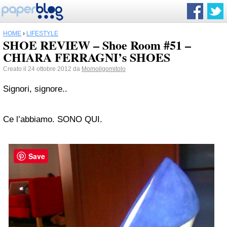
HOME
›
LIFESTYLE
SHOE REVIEW – Shoe Room #51 –
CHIARA FERRAGNI’s SHOES
Creato il 24 ottobre 2012 da
Momoilgomitolo
Signori, signore..
Ce l’abbiamo. SONO QUI.
Save