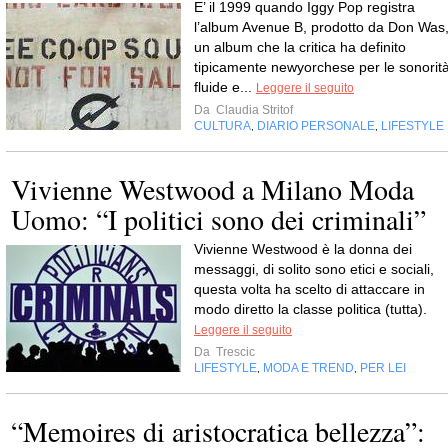
E’ il 1999 quando Iggy Pop registra
l’album Avenue B, prodotto da Don Was
un album che la critica ha definito
tipicamente newyorchese per le sonorit
fluide e...
Leggere il seguito
Da
Claudia Stritof
CULTURA
DIARIO PERSONALE
LIFESTYLE
,
,
Vivienne Westwood a Milano Moda
Uomo: “I politici sono dei criminali”
Vivienne Westwood è la donna dei
messaggi, di solito sono etici e sociali,
questa volta ha scelto di attaccare in
modo diretto la classe politica (tutta).
Leggere il seguito
Da
Trescic
LIFESTYLE
MODA E TREND
PER LEI
,
,
“Memoires di aristocratica bellezza”: