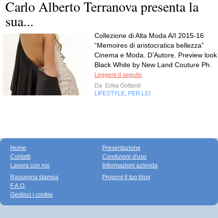
Carlo Alberto Terranova presenta la
sua...
Collezione di Alta Moda A/I 2015-16
“Memoires di aristocratica bellezza”
Cinema e Moda. D’Autore. Preview look
Black White by New Land Couture Ph.
Leggere il seguito
Da
Erika Gottardi
LIFESTYLE
PER LEI
,
Home
Presentazione
Contatti
Condizioni d'uso
Lavora con noi
Informazioni azienda
Rassegna stampa
Proponi il tuo blog
F.A.Q.
Gestisci i cookie