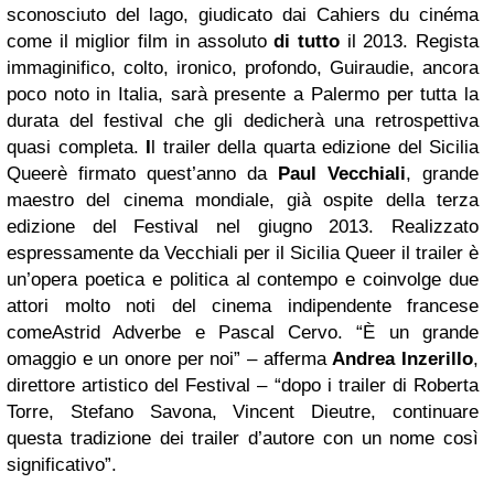
sconosciuto del lago, giudicato dai Cahiers du cinéma
come il miglior film in assoluto
di tutto
il 2013. Regista
immaginifico, colto, ironico, profondo, Guiraudie, ancora
poco noto in Italia, sarà presente a Palermo per tutta la
durata del festival che gli dedicherà una retrospettiva
quasi completa.
I
l trailer della quarta edizione del Sicilia
Queer
è firmato quest’anno da
Paul Vecchiali
, grande
maestro del cinema mondiale, già ospite della terza
edizione del Festival nel giugno 2013. Realizzato
espressamente da Vecchiali per il Sicilia Queer il trailer è
un’opera poetica e politica al contempo e coinvolge due
attori molto noti del cinema indipendente francese
come
Astrid Adverbe e Pascal Cervo. “È un grande
omaggio e un onore per noi” – afferma
Andrea Inzerillo
,
direttore artistico del Festival – “dopo i trailer di Roberta
Torre, Stefano Savona, Vincent Dieutre, continuare
questa tradizione dei trailer d’autore con un nome così
significativo”.