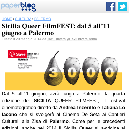
HOME
›
CULTURA
›
PALERMO
Sicilia Queer FilmFEST: dal 5 all’11
giugno a Palermo
Creato il 29 maggio 2014 da
Taxi Drivers
@TaxiDriversRoma
Save
Dal 5 all’11 giugno, avrà luogo a Palermo, la quarta
edizione del
SICILIA
QUEER FILMFEST, il festival
cinematografico diretto da
Andrea
Inzerillo
e
Tatiana Lo
Iacono
che si svolgerà al Cinema De Seta ai Cantieri
Culturali alla Zisa di
Palermo
. Come per le precedenti
edizioni, anche nel 2014 il Sicilia Queer si avvicina al