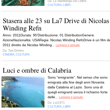
Da
La Stamberga Dei Lettori
CULTURA
LIBRI
,
Stasera alle 23 su La7 Drive di Nicolas
Winding Refn
Anno: 2011Durata: 95'Distribuzione: 01 DistributionGenere:
AzioneNazionalita: USARegia: Nicolas Winding RefnDrive è un film de
2011 diretto da Nicolas Winding...
Leggere il seguito
Da
Taxi Drivers
CINEMA
CULTURA
,
Luci e ombre di Calabria
Sono "emigrante". Nel senso che sono
emigrata alla fine degli anni Novanta
dalla Calabria al Lazio. Sono una di
quegli emigranti senza il richiamo forte
delle...
Leggere il seguito
Da
Luz1971
CULTURA
LIBRI
,