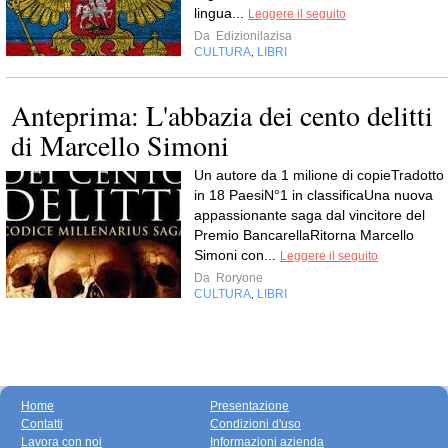
lingua...
Leggere il seguito
Da
Edizionilazisa
CULTURA
LIBRI
,
Anteprima: L'abbazia dei cento delitti
di Marcello Simoni
Un autore da 1 milione di copieTradotto
in 18 PaesiN°1 in classificaUna nuova
appassionante saga dal vincitore del
Premio BancarellaRitorna Marcello
Simoni con...
Leggere il seguito
Da
Roryone
CULTURA
LIBRI
,
Home
Presentazione
Contatti
Condizioni d'uso
Lavora con noi
Informazioni azienda