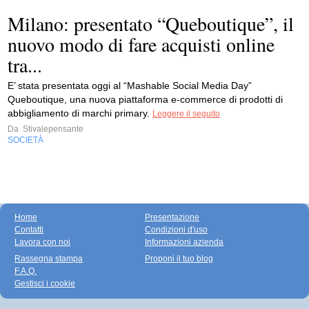
Milano: presentato “Queboutique”, il
nuovo modo di fare acquisti online
tra...
E’ stata presentata oggi al “Mashable Social Media Day”
Queboutique, una nuova piattaforma e-commerce di prodotti di
abbigliamento di marchi primary.
Leggere il seguito
Da
Stivalepensante
SOCIETÀ
Home
Presentazione
Contatti
Condizioni d'uso
Lavora con noi
Informazioni azienda
Rassegna stampa
Proponi il tuo blog
F.A.Q.
Gestisci i cookie