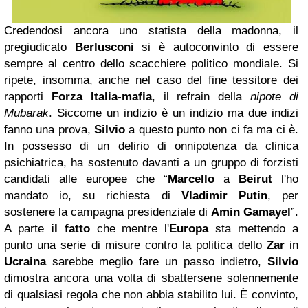
Credendosi ancora uno statista della madonna, il
pregiudicato
Berlusconi
si è autoconvinto di essere
sempre al centro dello scacchiere politico mondiale. Si
ripete, insomma, anche nel caso del fine tessitore dei
rapporti
Forza Italia-mafia
, il refrain della
nipote di
Mubarak
. Siccome un indizio è un indizio ma due indizi
fanno una prova,
Silvio
a questo punto non ci fa ma ci è.
In possesso di un delirio di onnipotenza da clinica
psichiatrica, ha sostenuto davanti a un gruppo di forzisti
candidati alle europee che “
Marcello
a
Beirut
l'ho
mandato io, su richiesta di
Vladimir Putin
, per
sostenere la campagna presidenziale di
Amin Gamayel
”.
A parte
il fatto
che mentre l'
Europa
sta mettendo a
punto una serie di misure contro la politica dello
Zar
in
Ucraina
sarebbe meglio fare un passo indietro,
Silvio
dimostra ancora una volta di sbattersene solennemente
di qualsiasi regola che non abbia stabilito lui. È convinto,