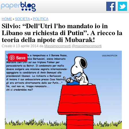
HOME
›
SOCIETÀ
›
POLITICA
Silvio: “Dell'Utri l'ho mandato io in
Libano su richiesta di Putin”. A riecco la
teoria della nipote di Mubarak!
Creato il 13 aprile 2014 da
Massimoconsorti
@massimoconsorti
Save