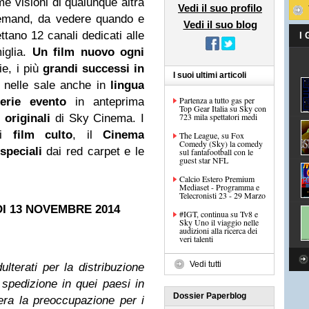
ime visioni di qualunque altra
Vedi il suo profilo
Demand, da vedere quando e
Vedi il suo blog
tano 12 canali dedicati alle
I
iglia.
Un film nuovo ogni
ie, i più
grandi successi in
I suoi ultimi articoli
 nelle sale anche in
lingua
Partenza a tutto gas per
rie evento
in anteprima
Top Gear Italia su Sky con
723 mila spettatori medi
 originali
di Sky Cinema. I
i
film culto
, il
Cinema
The League, su Fox
Comedy (Sky) la comedy
speciali
dai red carpet e le
sul fantafootball con le
guest star NFL
Calcio Estero Premium
Mediaset - Programma e
Telecronisti 23 - 29 Marzo
DI 13 NOVEMBRE 2014
#IGT, continua su Tv8 e
Sky Uno il viaggio nelle
audizioni alla ricerca dei
veri talenti
Vedi tutti
ulterati per la distribuzione
la spedizione in quei paesi in
Dossier Paperblog
era la preoccupazione per i