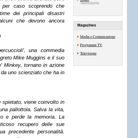
Televisione
re per caso scoprendo che
ime dei principali disastri
 alcuni che devono ancora
Magazines
)
Media e Comunicazione
Programmi TV
percuccioli', una commedia
Televisione
egreto Mike Muggins e il suo
e' Minkey, tornano in azione
ta da uno scienziato che ha in
spietato, viene coinvolto in
una pallottola. Salva la vita,
ato e perde la memoria. La
faticoso recupero delle sue
sua precedente personalità.