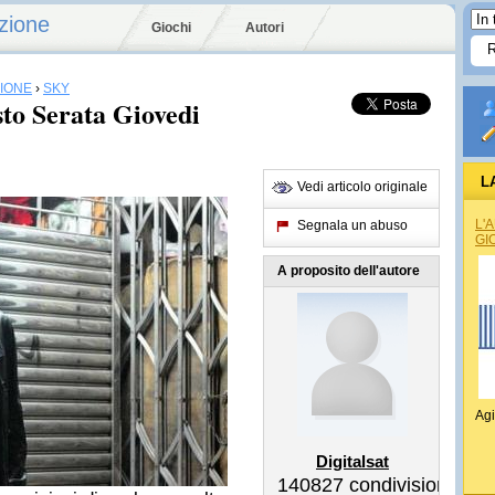
zione
Giochi
Autori
SIONE
›
SKY
to Serata Giovedi
L
Vedi articolo originale
L'
Segnala un abuso
GI
A proposito dell'autore
Agi
Digitalsat
140827
condivisioni