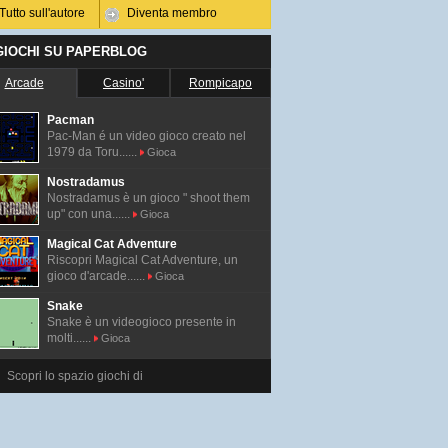
Tutto sull'autore
Diventa membro
 GIOCHI SU PAPERBLOG
Arcade
Casino'
Rompicapo
Pacman
Pac-Man é un video gioco creato nel
1979 da Toru......
Gioca
Nostradamus
Nostradamus è un gioco " shoot them
up" con una......
Gioca
Magical Cat Adventure
Riscopri Magical Cat Adventure, un
gioco d'arcade......
Gioca
Snake
Snake è un videogioco presente in
molti......
Gioca
Scopri lo spazio giochi di