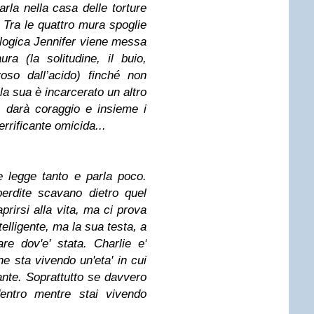
arla nella casa delle torture
. Tra le quattro mura spoglie
ologica Jennifer viene messa
ra (la solitudine, il buio,
roso dall’acido) finché non
la sua è incarcerato un altro
 darà coraggio e insieme i
errificante omicida...
 legge tanto e parla poco.
perdite scavano dietro quel
prirsi alla vita, ma ci prova
telligente, ma la sua testa, a
re dov'e' stata. Charlie e'
e sta vivendo un'eta' in cui
nte. Soprattutto se davvero
entro mentre stai vivendo