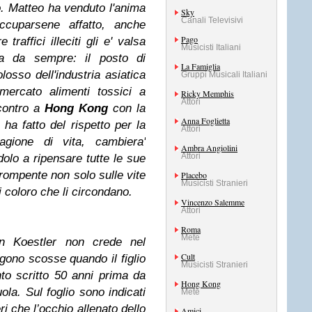
o. Matteo ha venduto l'anima
Sky
Canali Televisivi
cuparsene affatto, anche
Pago
traffici illeciti gli e' valsa
Musicisti Italiani
ava da sempre: il posto di
La Famiglia
osso dell'industria asiatica
Gruppi Musicali Italiani
 mercato alimenti tossici a
Ricky Memphis
Attori
ncontro a
Hong Kong
con la
Anna Foglietta
a fatto del rispetto per la
Attori
agione di vita, cambiera'
Ambra Angiolini
Attori
dolo a ripensare tutte le sue
irompente non solo sulle vite
Placebo
Musicisti Stranieri
i coloro che li circondano.
Vincenzo Salemme
Attori
Roma
Mete
ohn Koestler non crede nel
Cult
gono scosse quando il figlio
Musicisti Stranieri
o scritto 50 anni prima da
Hong Kong
la. Sul foglio sono indicati
Mete
i che l’occhio allenato dello
Amici