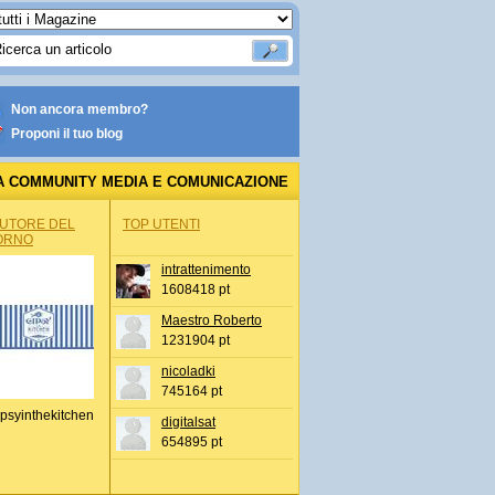
Non ancora membro?
Proponi il tuo blog
A COMMUNITY MEDIA E COMUNICAZIONE
AUTORE DEL
TOP UTENTI
ORNO
intrattenimento
1608418 pt
Maestro Roberto
1231904 pt
nicoladki
745164 pt
psyinthekitchen
digitalsat
654895 pt