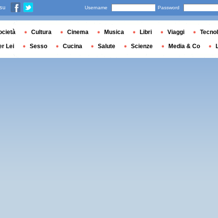
 su
Username
Password
ocietà
Cultura
Cinema
Musica
Libri
Viaggi
Tecnol
er Lei
Sesso
Cucina
Salute
Scienze
Media & Co