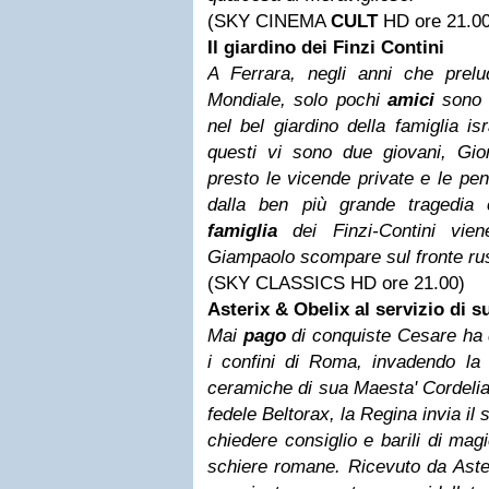
(SKY CINEMA
CULT
HD ore 21.00
Il giardino dei Finzi Contini
A Ferrara, negli anni che prel
Mondiale, solo pochi
amici
sono a
nel bel giardino della famiglia isr
questi vi sono due giovani, Gi
presto le vicende private e le pe
dalla ben più grande tragedia c
famiglia
dei Finzi-Contini vien
Giampaolo scompare sul fronte rus
(SKY CLASSICS HD ore 21.00)
Asterix & Obelix al servizio di s
Mai
pago
di conquiste Cesare ha d
i confini di Roma, invadendo la 
ceramiche di sua Maesta' Cordelia
fedele Beltorax, la Regina invia il s
chiedere consiglio e barili di mag
schiere romane. Ricevuto da Aster