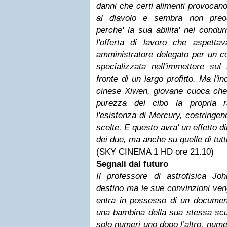
danni che certi alimenti provocan
al diavolo e sembra non preoc
perche' la sua abilita' nel condurre 
l'offerta di lavoro che aspett
amministratore delegato per un col
specializzata nell'immettere sul
fronte di un largo profitto. Ma l'i
cinese Xiwen, giovane cuoca che h
purezza del cibo la propria r
l'esistenza di Mercury, costringen
scelte. E questo avra' un effetto d
dei due, ma anche su quelle di tutt
(SKY CINEMA 1 HD ore 21.10)
Segnali dal futuro
Il professore di astrofisica J
destino ma le sue convinzioni ven
entra in possesso di un document
una bambina della sua stessa scuo
solo numeri uno dopo l’altro, numer