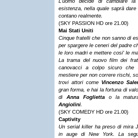
L’uomo decide di cambiare la
esistenza, nella quale saprà dare 
contano realmente.
(SKY PASSION HD ore 21.00)
Mai Stati Uniti
Cinque fratelli che non sanno di e
per spargere le ceneri del padre 
le loro madri e mettere cosi' le m
La trama del nuovo film dei frat
canovacci a colpo sicuro che u
mestiere per non correre rischi, so
trovi attori come
Vincenzo Sal
gran forma, e hai la fortuna di val
di
Anna Foglietta
o la matura
Angiolini
.
(SKY COMEDY HD ore 21.00)
Captivity
Un serial killer ha preso di mira 
in auge di New York. La segu