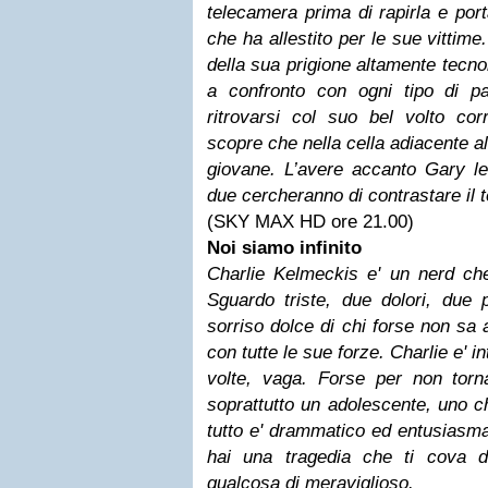
telecamera prima di rapirla e port
che ha allestito per le sue vittime
della sua prigione altamente tecn
a confronto con ogni tipo di pau
ritrovarsi col suo bel volto cor
scopre che nella cella adiacente al
giovane. L’avere accanto Gary le
due cercheranno di contrastare il t
(SKY MAX HD ore 21.00)
Noi siamo infinito
Charlie Kelmeckis e' un nerd che
Sguardo triste, due dolori, due 
sorriso dolce di chi forse non sa a
con tutte le sue forze. Charlie e' in
volte, vaga. Forse per non torna
soprattutto un adolescente, uno ch
tutto e' drammatico ed entusiasma
hai una tragedia che ti cova d
qualcosa di meraviglioso.