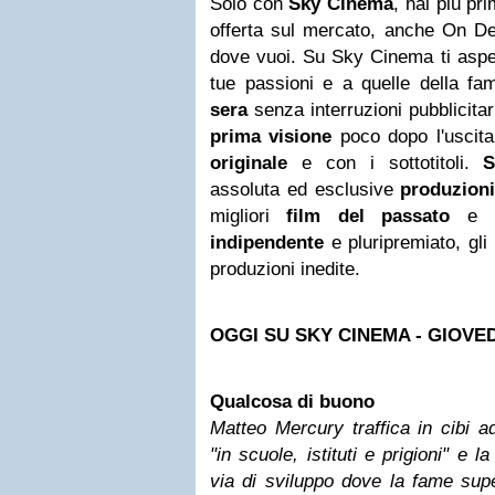
Solo con
Sky Cinema
, hai più pr
offerta sul mercato, anche On 
dove vuoi. Su Sky Cinema ti aspet
tue passioni e a quelle della fam
sera
senza interruzioni pubblicitar
prima visione
poco dopo l'uscita
originale
e con i sottotitoli.
Se
assoluta ed esclusive
produzioni
migliori
film del passato
e 
indipendente
e pluripremiato, gli
produzioni inedite.
OGGI SU SKY CINEMA - GIOVE
Qualcosa di buono
Matteo Mercury traffica in cibi ad
"in scuole, istituti e prigioni" e 
via di sviluppo dove la fame sup