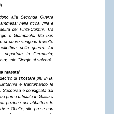
)
udono alla Seconda Guerra
mmessi nella ricca villa e
aelita dei Finzi-Contini. Tra
orgio e Giampaolo. Ma ben
ne di cuore vengono travolte
ollettiva della guerra.
La
e deportata in Germania;
so; solo Giorgio si salverà.
ua maesta'
eciso di spostare piu' in la'
Britannia e frantumando le
. Soccorsa e consigliata dal
uo primo ufficiale in Gallia a
ica pozione per abbattere le
ix e Obelix, alle prese con