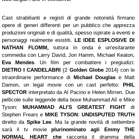
Cast strabilianti e registi di grande notorietà firmano
opere di generi differenti per un pubblico che apprezza
produzioni originali e di qualità, spesso ispirate a eventi e
personaggi realmente esistiti.
LE IDEE ESPLOSIVE DI
NATHAN FLOMM,
tuttora in onda è
un'esilarante
commedia con Larry David, Jon Hamm, Michael Keaton,
Eva Mendes
. Un film per combattere i pregiudizi:
DIETRO I CANDELABRI
(2
Golden Globe
2014) con le
straordinarie performance di
Michael Douglas
e Matt
Damon, un legal movie con un cast perfetto:
PHIL
SPECTOR
interpretato da Al Pacino e Helen Mirren. Due
pellicole sulle leggende della boxe Muhammad Alì e Mike
Tyson:
MUHAMMAD ALI'S GREATEST FIGHT
di
Stephen Frears e
MIKE TYSON: UNDISPUTED TRUTH
diretto da
Spike Lee
. Ma la grande novità di settembre
sarà il tv movie
plurinominato agli Emmy THE
NORMAL HEART che
racconta il dramma della