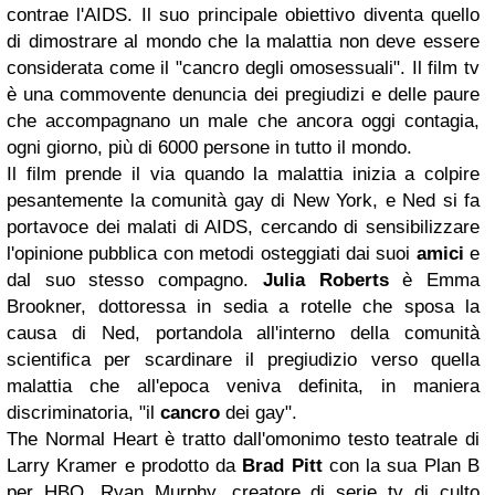
contrae l'AIDS. Il suo principale obiettivo diventa quello
di dimostrare al mondo che la malattia non deve essere
considerata come il "cancro degli omosessuali". Il film tv
è una commovente denuncia dei pregiudizi e delle paure
che accompagnano un male che ancora oggi contagia,
ogni giorno, più di 6000 persone in tutto il mondo.
Il film prende il via quando la malattia inizia a colpire
pesantemente la comunità gay di New York, e Ned si fa
portavoce dei malati di AIDS, cercando di sensibilizzare
l'opinione pubblica con metodi osteggiati dai suoi
amici
e
dal suo stesso compagno.
Julia Roberts
è Emma
Brookner, dottoressa in sedia a rotelle che sposa la
causa di Ned, portandola all'interno della comunità
scientifica per scardinare il pregiudizio verso quella
malattia che all'epoca veniva definita, in maniera
discriminatoria, "il
cancro
dei gay".
The Normal Heart è tratto dall'omonimo testo teatrale di
Larry Kramer e prodotto da
Brad Pitt
con la sua Plan B
per HBO. Ryan Murphy, creatore di serie tv di culto