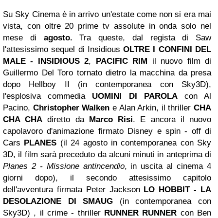
Su Sky Cinema è in arrivo un'estate come non si era mai
vista, con oltre 20 prime tv assolute in onda solo nel
mese di
agosto.
Tra queste, dal regista di Saw
l'attesissimo sequel di Insidious
OLTRE I CONFINI DEL
MALE - INSIDIOUS 2
,
PACIFIC RIM
il nuovo film di
Guillermo Del Toro tornato dietro la macchina da presa
dopo Hellboy II (in contemporanea con Sky3D),
l'esplosiva commedia
UOMINI DI PAROLA
con Al
Pacino,
Christopher Walken
e Alan Arkin, il thriller
CHA
CHA CHA
diretto da
Marco Risi
. E ancora il nuovo
capolavoro d'animazione firmato Disney e spin - off di
Cars
PLANES
(il 24 agosto in contemporanea con Sky
3D, il film sarà preceduto da alcuni minuti in anteprima di
Planes 2 - Missione antincendio
, in uscita al cinema 4
giorni dopo), il secondo attesissimo capitolo
dell'avventura firmata Peter Jackson
LO HOBBIT
- LA
DESOLAZIONE DI SMAUG
(in contemporanea con
Sky3D) , il crime - thriller
RUNNER RUNNER
con Ben