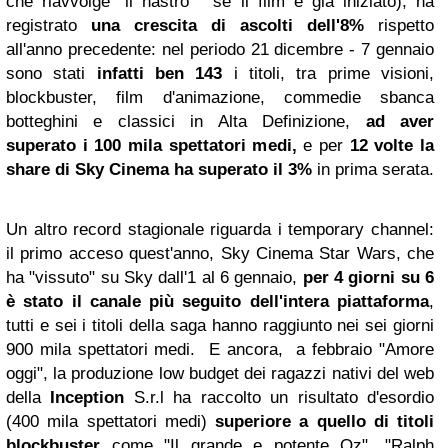
che riavvolge "il nastro" se il film è già iniziato), ha
registrato
una crescita di ascolti dell'8%
rispetto
all'anno precedente: nel periodo 21 dicembre - 7 gennaio
sono stati
infatti ben 143
i titoli, tra prime visioni,
blockbuster, film d'animazione, commedie sbanca
botteghini e classici in Alta Definizione,
ad aver
superato i 100 mila spettatori medi,
e per
12 volte la
share di Sky Cinema ha superato il 3%
in prima serata.
Un altro record stagionale riguarda i temporary channel:
il primo acceso quest'anno, Sky Cinema Star Wars, che
ha "vissuto" su Sky dall'1 al 6 gennaio,
per 4 giorni su 6
è stato il canale più seguito dell'intera piattaforma
,
tutti e sei i titoli della saga hanno raggiunto nei sei giorni
900 mila spettatori medi. E ancora, a febbraio "Amore
oggi", la produzione low budget dei ragazzi nativi del web
della
Inception
S.r.l ha raccolto un risultato d'esordio
(400 mila spettatori medi)
superiore a quello di titoli
blockbuster
come "Il grande e potente Oz", "Ralph