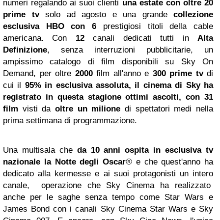
numeri regalando ai suoi clienti
una estate con oltre 20
prime tv
solo ad agosto e
una grande
collezione
esclusiva HBO con 6
prestigiosi titoli della cable
americana. Con
12
canali dedicati tutti in
Alta
Definizione
, senza interruzioni pubblicitarie, un
ampissimo catalogo di film disponibili su Sky On
Demand, per oltre
2000
film all'anno e
300 prime tv
di
cui il
95% in esclusiva assoluta, il cinema di Sky ha
registrato in questa stagione ottimi ascolti, con 31
film
visti da
oltre un milione
di spettatori medi nella
prima settimana di programmazione.
Una multisala che
da 10 anni ospita in esclusiva tv
nazionale la Notte degli Oscar
®
e che quest'anno ha
dedicato alla kermesse e ai suoi protagonisti un intero
canale, operazione che Sky Cinema ha realizzato
anche per le saghe senza tempo come Star Wars e
James Bond con i canali Sky Cinema Star Wars e Sky