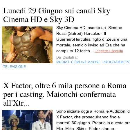
Lunedi 29 Giugno sui canali Sky
Cinema HD e Sky 3D
Sky Cinema HD Inserito da: Simone
Rossi (Satred) Hercules - Il
GuerrieroHercules, figlio di Zeus e una
mortale, semidio inviso ad Era che ha
compiuto 12 fatich...
Leggere il seguito
Da
Digitalsat
MEDIA E COMUNICAZIONE
PROGRAMMI TV
,
TELEVISIONE
X Factor, oltre 6 mila persone a Roma
per i casting. Maionchi confermata
all'Xtr...
Sono iniziate oggi a Roma le Audizioni d
X Factor, che proseguiranno fino a
martedì 30 giugno. Proprio in queste or
Elio, Mika, Skin e Fedez stanno...