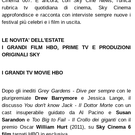
Cinema 007. E ancora, con Sky Cine News, l'unica
rubrica tv quotidiana di cinema, Sky Cinema
approfondisce e racconta con interviste sempre nuove i
festival più celebri e i film in uscita.
LE NOVITA' DELL'ESTATE
I GRANDI FILM HBO, PRIME TV E PRODUZIONI
ORIGINALI SKY
I GRANDI TV MOVIE HBO
Dopo gli inediti
Grey Gardens - Dive per sempre
con le
pluripremiate
Drew Barrymore
e Jessica Lange, il
discusso
You don't know Jack - Il Dottor Morte
con un
cast insuperabile guidato da Al Pacino e
Susan
Sarandon
e
Too Big to Fail - Il Crollo dei giganti
con il
premio Oscar
William Hurt
(2011), su
Sky Cinema 6
film
targati HBO in esclusiva.