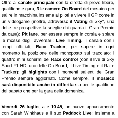
Oltre al
canale principale
con la diretta di prove libere,
qualifiche e gara,
3
le
camere On Board
del mosaico per
salire in macchina insieme ai piloti e vivere il GP come in
un videogame (inoltre, attraverso il
Voting
di Sky*, una
delle tre prospettive la sceglie chi guarda il Gran Premio
da casa);
Pit lane
, per essere sempre in corsia e spiare
le mosse degli avversari;
Live Timing
, il canale con i
tempi ufficiali;
Race Tracker
, per sapere in ogni
momento la posizione delle monoposto sul tracciato; i
quattro mini schermi del
Race control
(con il live di Sky
Sport F1 HD, uno delle On Board, il Live Timing e il Race
Tracker); gli
higlights
con i momenti salienti del Gran
Premio sempre aggiornati. Come sempre,
il mosaico
sarà disponibile anche
in differita
sia per le qualifiche
del sabato che per la gara della domenica.
Venerdì 26 luglio
, alle
10.45
, un nuovo appuntamento
con Sarah Winkhaus e il suo
Paddock Live
: insieme a