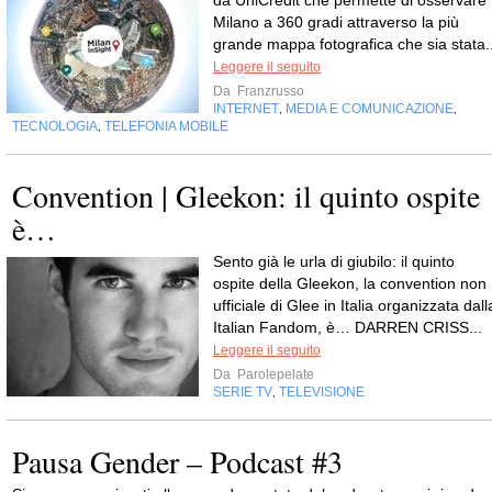
Milano a 360 gradi attraverso la più
grande mappa fotografica che sia stata..
Leggere il seguito
Da
Franzrusso
INTERNET
MEDIA E COMUNICAZIONE
,
,
TECNOLOGIA
TELEFONIA MOBILE
,
Convention | Gleekon: il quinto ospite
è…
Sento già le urla di giubilo: il quinto
ospite della Gleekon, la convention non
ufficiale di Glee in Italia organizzata dall
Italian Fandom, è… DARREN CRISS...
Leggere il seguito
Da
Parolepelate
SERIE TV
TELEVISIONE
,
Pausa Gender – Podcast #3