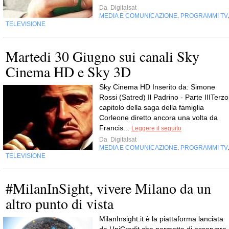
Da
Digitalsat
MEDIA E COMUNICAZIONE
PROGRAMMI TV
,
TELEVISIONE
Martedi 30 Giugno sui canali Sky
Cinema HD e Sky 3D
Sky Cinema HD Inserito da: Simone
Rossi (Satred) Il Padrino - Parte IIITerzo
capitolo della saga della famiglia
Corleone diretto ancora una volta da
Francis...
Leggere il seguito
Da
Digitalsat
MEDIA E COMUNICAZIONE
PROGRAMMI TV
,
TELEVISIONE
#MilanInSight, vivere Milano da un
altro punto di vista
MilanInsight.it è la piattaforma lanciata
da UniCredit che permette di osservare