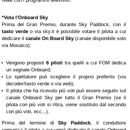
reale con i programmi televisivi.
*
Vota l'Onboard Sky
Prima del Gran Premio, durante Sky Paddock, con il
tasto verde
o via sky.it è possibile votare il pilota a cui
dedicare il
canale
On Board Sky
(canale disponibile solo
via Mosaico):
Vengono proposti
6 piloti
tra quelli a cui FOM dedica
un segnale Onboard;
Lo spettatore può scegliere il proprio preferito (via
decoder/tasto verde o via web);
Il pilota che ha ricevuto più voti può essere seguito sul
canale Onboard Sky per tutto il Gran Premio (se il
pilota con più voti si ritira, viene sostituto dal secondo
con più voti, ecc...).
Prima del termine di
Sky Paddock
, il conduttore
comunica il pilota a cui verrà dedicato il canale Onboard