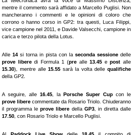
La telecronaca avrà la voce di Massimo Discenza,
mentre il commento sarà affidato a Marcello Puglisi. Non
mancheranno i commenti e le opinioni di coloro che
corrono o hanno corso in GP2: tra questi, Luca Filippi,
vice campione nel 2011, e Davide Valsecchi, campione in
carica e terzo pilota della Lotus.
Alle
14
si torna in pista con la
seconda sessione
delle
prove libere
di Formula 1 (
pre
alle
13.45
e
post
alle
15.30
), mentre alle
15.55
sarà la volta delle
qualifiche
della GP2.
A seguire, alle
16.45
, la
Porsche Super Cup
con le
prove libere
commentate da Rosario Triolo. Chiuderanno
il programma le
prove libere
della
GP3
, in diretta dalle
17.50
, con Rosario Triolo e Marcello Puglisi.
Al
Paddock Live Show
delle
18.45
il compito di