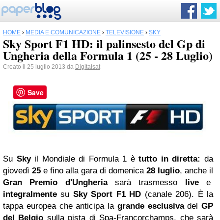
HOME
›
MEDIA E COMUNICAZIONE
›
TELEVISIONE
›
SKY
Sky Sport F1 HD: il palinsesto del Gp di
Ungheria della Formula 1 (25 - 28 Luglio)
Creato il 25 luglio 2013 da
Digitalsat
Save
Su
Sky
il Mondiale di Formula 1 è
tutto in diretta:
da
giovedì
25
e fino alla gara di domenica
28 luglio
, anche il
Gran Premio d'Ungheria
sarà trasmesso
live
e
integralmente
su
Sky Sport F1 HD
(canale 206).
È
la
tappa europea che anticipa la
grande esclusiva
del
GP
del Belgio
sulla pista di Spa-Francorchamps, che sarà