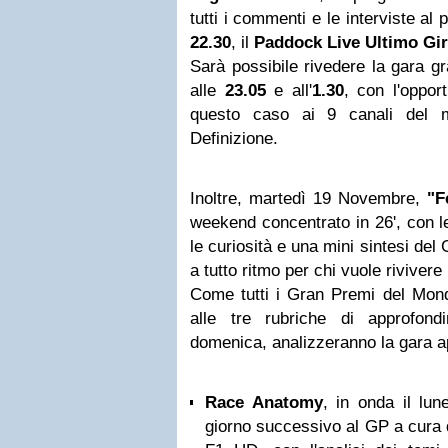
tutti i commenti e le interviste al
22.30
, il
Paddock Live Ultimo Gi
Sarà possibile rivedere la gara gr
alle
23.05
e all'
1.30
, con l'oppor
questo caso ai 9 canali del mo
Definizione.
Inoltre, martedì 19 Novembre,
"F
weekend concentrato in 26', con le 
le curiosità e una mini sintesi d
a tutto ritmo per chi vuole riviver
Come tutti i Gran Premi del Mon
alle tre rubriche di approfon
domenica, analizzeranno la gara 
Race Anatomy
, in onda il lun
giorno successivo al GP a cura 