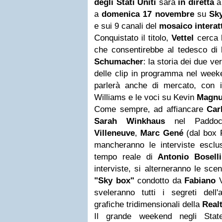
degli Stati Uniti
sarà
in diretta
a 
a
domenica 17 novembre
su
Sk
e sui 9 canali del
mosaico interat
Conquistato il titolo,
Vettel
cerca 
che consentirebbe al tedesco di b
Schumacher
: la storia dei due v
delle clip in programma nel week
parlerà anche di mercato, con 
Williams e le voci su Kevin
Magn
Come sempre, ad affiancare
Car
Sarah Winkhaus
nel Paddoc
Villeneuve
,
Marc Gené
(dal box 
mancheranno le interviste esclus
tempo reale di
Antonio Boselli
interviste, si alterneranno le scen
"Sky box"
condotto da
Fabiano
V
sveleranno tutti i segreti dell'
grafiche tridimensionali della
Real
Il grande
weekend negli Sta