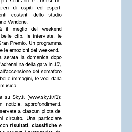
più scottanti e curiosi del
reri di ospiti ed esperti
nti costanti dello studio
ano Vandone.
rà il meglio del weekend
elle clip, le interviste, le
l Gran Premio. Un programma
ere le emozioni del weekend.
da serata la domenica dopo
'adrenalina della gara in 15',
all'accensione del semaforo
belle immagini, le voci dalla
a musica.
ne su
Sky.it
(www.sky.it/f1):
 notizie, approfondimenti,
iservate a ciascun pilota del
 circuito. Una particolare
 con
risultati
,
classifiche
e