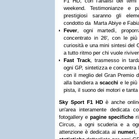
F1 HD, con l'analisi dei temi 
weekend. Testimonianze e pa
prestigiosi saranno gli eleme
condotto da Marta Abiye e Fabi
Fever
, ogni martedì, propor
concentrato in 26', con le più b
curiosità e una mini sintesi de
a tutto ritmo per chi vuole riviv
Fast Track
, trasmesso in tar
ogni GP, sintetizza e concentra l
con il meglio del Gran Premio d
alla bandiera a
scacchi
e le più 
pista, il suono dei motori e tant
Sky Sport F1 HD
è anche onli
un'area interamente dedicata con
fotogallery e
pagine specifiche
r
Circus, a ogni scuderia e a ogni
attenzione è dedicata ai
numeri
,