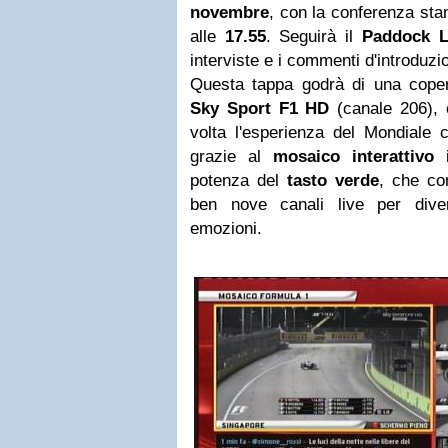
novembre
, con la conferenza sta
alle
17.55
. Seguirà il
Paddock L
interviste e i commenti d'introduz
Questa tappa godrà di una coper
Sky Sport F1 HD
(canale 206), 
volta l'esperienza del Mondiale 
grazie al
mosaico interattivo
potenza del
tasto verde
, che co
ben nove canali live per diven
emozioni.