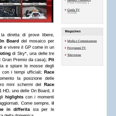
Piloti Formula 1
Guida TV
Riviste
Magazines
a diretta di prove libere,
On Board
del mosaico per
Media e Comunicazione
ti
e vivere il GP come in un
Programmi TV
oting
di Sky*, una delle tre
Televisione
 il Gran Premio da casa);
Pit
ia e spiare le mosse degli
e con i tempi ufficiali;
Race
omento la posizione delle
ttro mini schermi del
Race
F1 HD, uno delle On Board, il
gli
higlights
con i momenti
 aggiornati. Come sempre,
il
he
in differita
sia per le
ara della domenica.