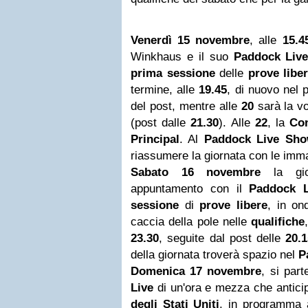
Venerdì 15 novembre
, alle
15.4
Winkhaus e il suo
Paddock Liv
prima sessione
delle
prove libe
termine, alle
19.45
, di nuovo nel 
del post, mentre alle
20
sarà la vo
(post dalle
21.30
). Alle
22
, la
Co
Principal
. Al
Paddock Live Sh
riassumere la giornata con le immag
Sabato 16 novembre
la gi
appuntamento con il
Paddock 
sessione
di
prove libere
, in on
caccia della pole nelle
qualifiche
23.30
, seguite dal post delle
20.
della giornata troverà spazio nel
P
Domenica 17 novembre
, si part
Live
di un'ora e mezza che antici
degli Stati Uniti
, in programma 