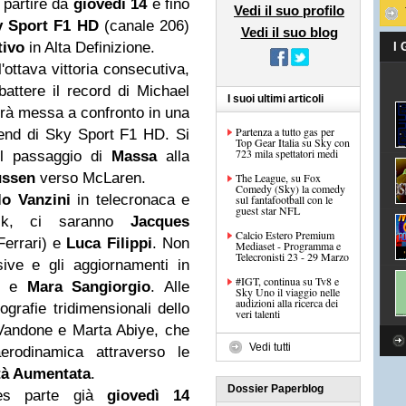
partire da
giovedì 14
e fino
Vedi il suo profilo
y
Sport F1 HD
(canale 206)
Vedi il suo blog
tivo
in Alta Definizione.
I
l'ottava vittoria consecutiva,
attere il record di Michael
I suoi ultimi articoli
errà messa a confronto in una
Partenza a tutto gas per
end di Sky Sport F1 HD. Si
Top Gear Italia su Sky con
723 mila spettatori medi
il passaggio di
Massa
alla
ussen
verso McLaren.
The League, su Fox
Comedy (Sky) la comedy
lo Vanzini
in telecronaca e
sul fantafootball con le
guest star NFL
k, ci saranno
Jacques
Calcio Estero Premium
Ferrari) e
Luca Filippi
. Non
Mediaset - Programma e
Telecronisti 23 - 29 Marzo
ive e gli aggiornamenti in
#IGT, continua su Tv8 e
e
Mara Sangiorgio
. Alle
Sky Uno il viaggio nelle
audizioni alla ricerca dei
ografie tridimensionali dello
veri talenti
andone e Marta Abiye, che
Vedi tutti
aerodinamica attraverso le
tà Aumentata
.
Dossier Paperblog
tes parte già
giovedì 14