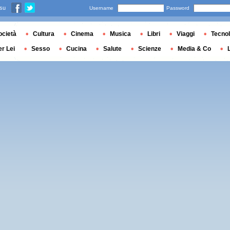
 su
Username
Password
ocietà
Cultura
Cinema
Musica
Libri
Viaggi
Tecnol
er Lei
Sesso
Cucina
Salute
Scienze
Media & Co