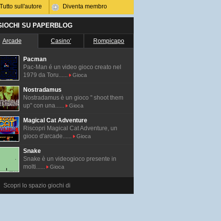
Tutto sull'autore
Diventa membro
 GIOCHI SU PAPERBLOG
Arcade
Casino'
Rompicapo
Pacman
Pac-Man é un video gioco creato nel
1979 da Toru......
Gioca
Nostradamus
Nostradamus è un gioco " shoot them
up" con una......
Gioca
Magical Cat Adventure
Riscopri Magical Cat Adventure, un
gioco d'arcade......
Gioca
Snake
Snake è un videogioco presente in
molti......
Gioca
Scopri lo spazio giochi di