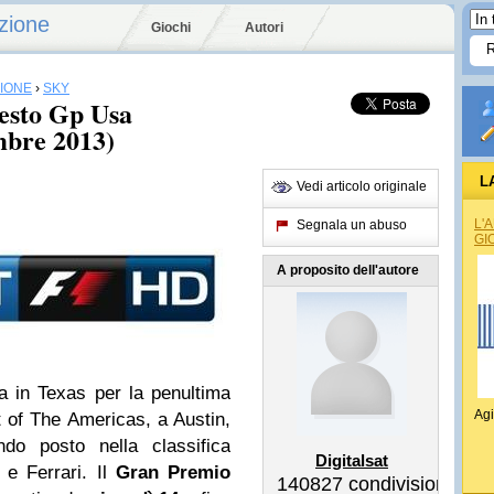
zione
Giochi
Autori
SIONE
›
SKY
sesto Gp Usa
mbre 2013)
L
Vedi articolo originale
L'
Segnala un abuso
GI
A proposito dell'autore
a in Texas per la penultima
Agi
it of The Americas, a Austin,
do posto nella classifica
Digitalsat
 e Ferrari. Il
Gran Premio
140827
condivisioni