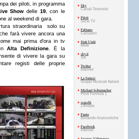
mpa dei piloti, in programma
Sky
Canali Televisivi
ive Show
delle
19
,
con le
Piloti
ione al weekend di gara.
Serie TV
tura straordinaria solo su
Fabiano
che farà vivere ancora una
Calciatori
come mai prima d'ora in tv
Stati Uniti
Mete
in
Alta Definizione
. È la
sky.it
nsente di vivere la gara su
Siti
tare registi delle proprie
Twitter
Internet
La Sintesi
Gruppi Musicali Italiani
Michael Schumacher
Piloti Formula 1
scacchi
Lifestyle
Fanta
Bevande Analcooliche
Facebook
Internet
Jacques Villeneuve