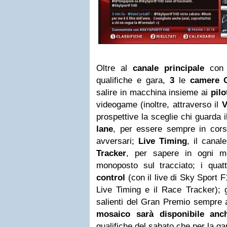
Oltre al
canale principale
con l
qualifiche e gara,
3
le
camere 
salire in macchina insieme ai
pilo
videogame (inoltre, attraverso il
V
prospettive la sceglie chi guarda
lane
, per essere sempre in cors
avversari;
Live Timing
, il canal
Tracker
, per sapere in ogni m
monoposto sul tracciato; i qua
control
(con il live di Sky Sport 
Live Timing e il Race Tracker); 
salienti del Gran Premio sempre
mosaico sarà disponibile anc
qualifiche del sabato che per la g