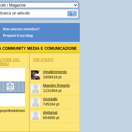
Non ancora membro?
Proponi il tuo blog
A COMMUNITY MEDIA E COMUNICAZIONE
AUTORE DEL
TOP UTENTI
ORNO
intrattenimento
1608418 pt
Maestro Roberto
1231904 pt
nicoladki
745164 pt
psyinthekitchen
digitalsat
654895 pt