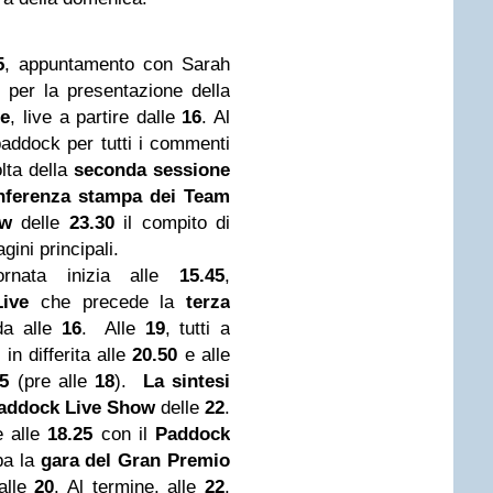
5
, appuntamento con Sarah
e
per la presentazione della
re
, live a partire dalle
16
. Al
paddock per tutti i commenti
lta della
seconda sessione
nferenza stampa dei Team
ow
delle
23.30
il compito di
ini principali.
ornata inizia alle
15.45
,
Live
che precede la
terza
da alle
16
. Alle
19
, tutti a
, in differita alle
20.50
e alle
15
(pre alle
18
).
La sintesi
addock Live Show
delle
22
.
e alle
18.25
con il
Paddock
pa la
gara del Gran Premio
alle
20
. Al termine, alle
22
,