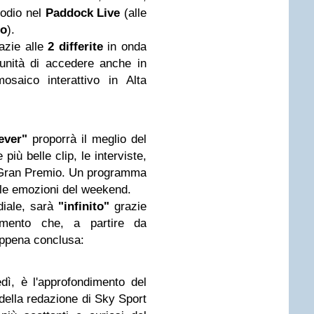
 podio nel
Paddock Live
(alle
ro
).
azie alle
2
differite
in onda
tunità di accedere anche in
saico interattivo in Alta
ever"
proporrà il meglio del
più belle clip, le interviste,
el Gran Premio. Un programma
e le emozioni del weekend.
diale, sarà
"infinito"
grazie
dimento che, a partire da
appena conclusa:
edì, è l'approfondimento del
della redazione di Sky Sport