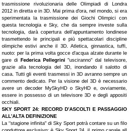
trasmissione rivoluzionaria delle Olimpiadi di Londra
2012 in diretta e in 3D. Mai prima d'ora, nel mondo, si era
sperimentata la trasmissione dei Giochi Olimpici con
questa tecnologia e Sky, che da sempre investe sulla
tecnologia, darà copertura dell'appuntamento londinese
trasmettendo le principali e più spettacolari discipline
olimpiche estivi anche il 3D. Atletica, ginnastica, tuffi,
nuoto: per la prima volta gocce d'acqua alzate durante le
gare di
Federica Pellegrini
"usciranno" dal televisore,
grazie alla tecnologia del 3D, inondando il salotto di
casa. Tutti gli eventi trasmessi in 3D avranno sempre un
commento dedicato. Per la visione del 3D è necessario
avere un decoder MySkyHD o SkyHD e, ovviamente,
essere in possesso di un televisore 3D e degli appositi
occhiali.
SKY SPORT 24: RECORD D'ASCOLTI E PASSAGGIO
ALL'ALTA DEFINIZIONE
La ‘'stagione infinita" di Sky Sport potrà contare su un filo
conduttore esclusivo: è Sky Sport 24, il primo canale all